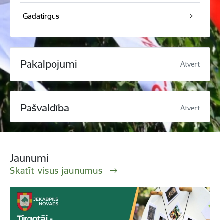
Gadatirgus
Pakalpojumi
Atvērt
Pašvaldība
Atvērt
Jaunumi
Skatīt visus jaunumus