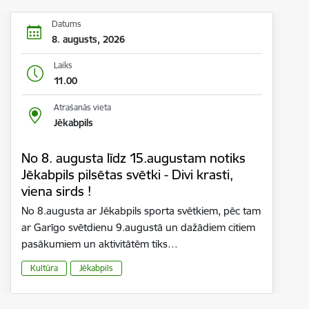
Datums
8. augusts, 2026
Laiks
11.00
Atrašanās vieta
Jēkabpils
No 8. augusta līdz 15.augustam notiks
Jēkabpils pilsētas svētki - Divi krasti,
viena sirds !
No 8.augusta ar Jēkabpils sporta svētkiem, pēc tam
ar Garīgo svētdienu 9.augustā un dažādiem citiem
pasākumiem un aktivitātēm tiks…
Kultūra
Jēkabpils