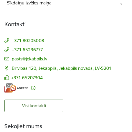
Sīkdatņu izvēles maiņa
Kontakti
+371 80205008
+371 65236777
E-pasts:
pasts@jekabpils.lv
Brīvības 120, Jēkabpils, Jēkabpils novads, LV-5201
+371 65207304
Visi kontakti
Sekojiet mums