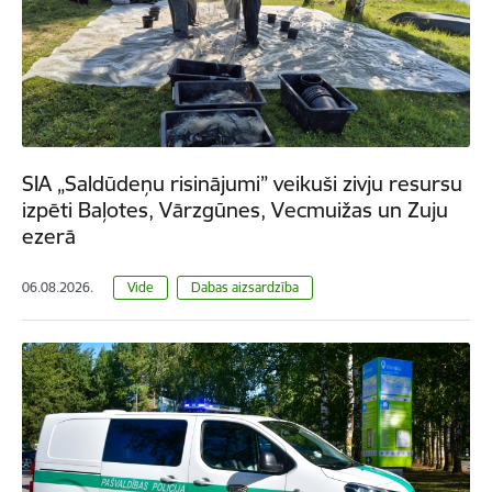
SIA „Saldūdeņu risinājumi” veikuši zivju resursu
izpēti Baļotes, Vārzgūnes, Vecmuižas un Zuju
ezerā
06.08.2026.
Vide
Dabas aizsardzība