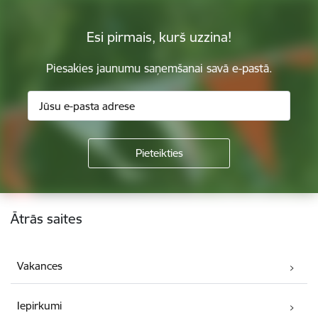
Esi pirmais, kurš uzzina!
Piesakies jaunumu saņemšanai savā e-pastā.
Kājene
Ātrās saites
Vakances
Iepirkumi