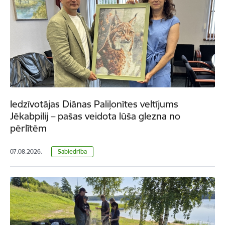
Iedzīvotājas Diānas Paliļonītes veltījums
Jēkabpilij – pašas veidota lūša glezna no
pērlītēm
07.08.2026.
Sabiedrība