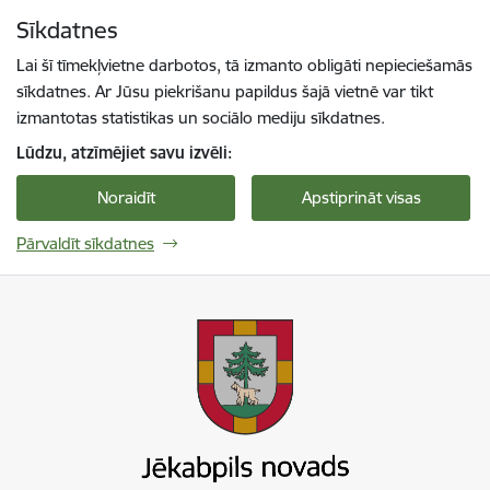
Pāriet uz lapas saturu
Sīkdatnes
Spied
lai meklētu
Enter
Lai šī tīmekļvietne darbotos, tā izmanto obligāti nepieciešamās
sīkdatnes. Ar Jūsu piekrišanu papildus šajā vietnē var tikt
izmantotas statistikas un sociālo mediju sīkdatnes.
Lūdzu, atzīmējiet savu izvēli:
Noraidīt
Apstiprināt visas
Pārvaldīt sīkdatnes
Jekabpils novada pašvaldība