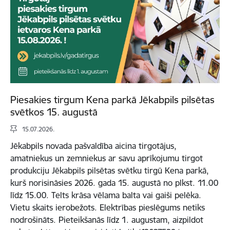
Piesakies tirgum Kena parkā Jēkabpils pilsētas
svētkos 15. augustā
15.07.2026.
Jēkabpils novada pašvaldība aicina tirgotājus,
amatniekus un zemniekus ar savu aprīkojumu tirgot
produkciju Jēkabpils pilsētas svētku tirgū Kena parkā,
kurš norisināsies 2026. gada 15. augustā no plkst. 11.00
līdz 15.00. Telts krāsa vēlama balta vai gaiši pelēka.
Vietu skaits ierobežots. Elektrības pieslēgums netiks
nodrošināts. Pieteikšanās līdz 1. augustam, aizpildot