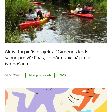
Aktīvi turpinās projekta “Ģimenes kods:
sakņojam vērtības, risinām izaicinājumus”
īstenošana
07.08.2026.
Jēkabpils novads
NVO