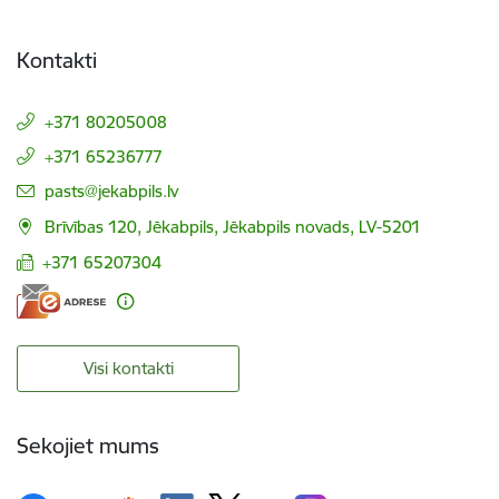
Kontakti
+371 80205008
+371 65236777
E-pasts:
pasts@jekabpils.lv
Brīvības 120, Jēkabpils, Jēkabpils novads, LV-5201
+371 65207304
Visi kontakti
Sekojiet mums