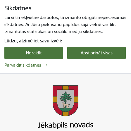
Pāriet uz lapas saturu
Sīkdatnes
Spied
lai meklētu
Enter
Lai šī tīmekļvietne darbotos, tā izmanto obligāti nepieciešamās
sīkdatnes. Ar Jūsu piekrišanu papildus šajā vietnē var tikt
izmantotas statistikas un sociālo mediju sīkdatnes.
Lūdzu, atzīmējiet savu izvēli:
Noraidīt
Apstiprināt visas
Pārvaldīt sīkdatnes
Jekabpils novada pašvaldība