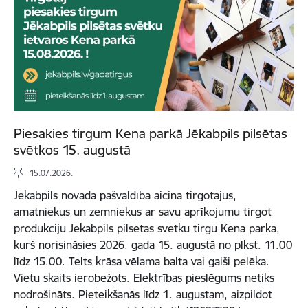
Piesakies tirgum Kena parkā Jēkabpils pilsētas
svētkos 15. augustā
15.07.2026.
Jēkabpils novada pašvaldība aicina tirgotājus,
amatniekus un zemniekus ar savu aprīkojumu tirgot
produkciju Jēkabpils pilsētas svētku tirgū Kena parkā,
kurš norisināsies 2026. gada 15. augustā no plkst. 11.00
līdz 15.00. Telts krāsa vēlama balta vai gaiši pelēka.
Vietu skaits ierobežots. Elektrības pieslēgums netiks
nodrošināts. Pieteikšanās līdz 1. augustam, aizpildot