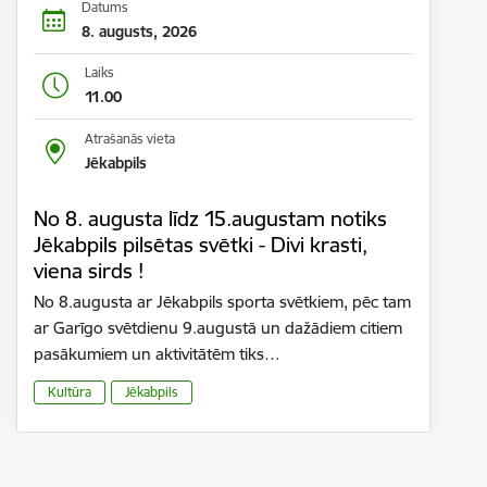
Datums
8. augusts, 2026
Laiks
11.00
Atrašanās vieta
Jēkabpils
No 8. augusta līdz 15.augustam notiks
Jēkabpils pilsētas svētki - Divi krasti,
viena sirds !
No 8.augusta ar Jēkabpils sporta svētkiem, pēc tam
ar Garīgo svētdienu 9.augustā un dažādiem citiem
pasākumiem un aktivitātēm tiks…
Kultūra
Jēkabpils