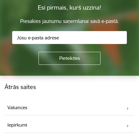
Esi pirmais, kurš uzzina!
Piesakies jaunumu saņemšanai savā e-pastā.
Kājene
Ātrās saites
Vakances
Iepirkumi