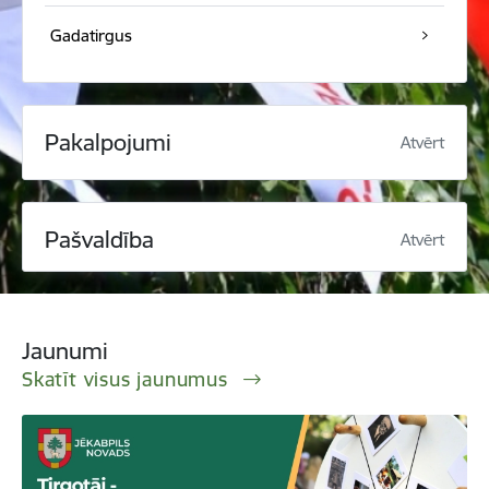
Gadatirgus
Pakalpojumi
Atvērt
Pašvaldība
Atvērt
Jaunumi
Skatīt visus jaunumus