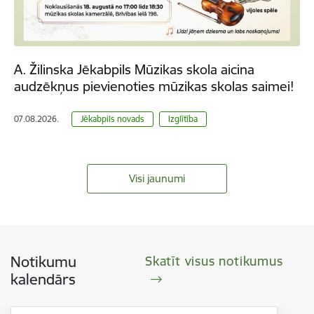
A. Žilinska Jēkabpils Mūzikas skola aicina
audzēkņus pievienoties mūzikas skolas saimei!
07.08.2026.
Jēkabpils novads
Izglītība
Visi jaunumi
Notikumu
Skatīt visus notikumus
kalendārs