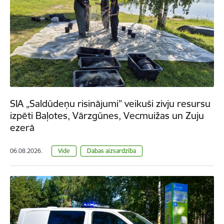
SIA „Saldūdeņu risinājumi” veikuši zivju resursu
izpēti Baļotes, Vārzgūnes, Vecmuižas un Zuju
ezerā
06.08.2026.
Vide
Dabas aizsardzība