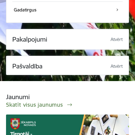
Gadatirgus
Pakalpojumi
Atvērt
Pašvaldība
Atvērt
Jaunumi
Skatīt visus jaunumus