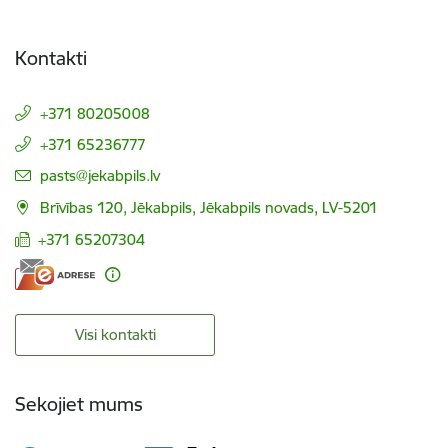
Kontakti
+371 80205008
+371 65236777
E-pasts:
pasts@jekabpils.lv
Brīvības 120, Jēkabpils, Jēkabpils novads, LV-5201
+371 65207304
Visi kontakti
Sekojiet mums