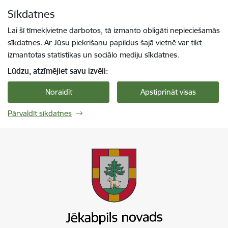
Pāriet uz lapas saturu
Sīkdatnes
Spied
lai meklētu
Enter
Lai šī tīmekļvietne darbotos, tā izmanto obligāti nepieciešamās
sīkdatnes. Ar Jūsu piekrišanu papildus šajā vietnē var tikt
izmantotas statistikas un sociālo mediju sīkdatnes.
Lūdzu, atzīmējiet savu izvēli:
Noraidīt
Apstiprināt visas
Pārvaldīt sīkdatnes
Jekabpils novada pašvaldība