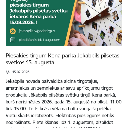
Piesakies tirgum Kena parkā Jēkabpils pilsētas
svētkos 15. augustā
15.07.2026.
Jēkabpils novada pašvaldība aicina tirgotājus,
amatniekus un zemniekus ar savu aprīkojumu tirgot
produkciju Jēkabpils pilsētas svētku tirgū Kena parkā,
kurš norisināsies 2026. gada 15. augustā no plkst. 11.00
līdz 15.00. Telts krāsa vēlama balta vai gaiši pelēka.
Vietu skaits ierobežots. Elektrības pieslēgums netiks
nodrošināts. Pieteikšanās līdz 1. augustam, aizpildot