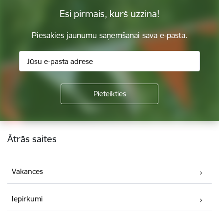
Esi pirmais, kurš uzzina!
Piesakies jaunumu saņemšanai savā e-pastā.
Kājene
Ātrās saites
Vakances
Iepirkumi