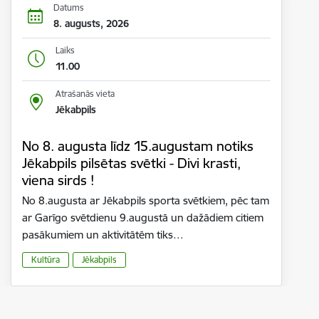
Datums
8. augusts, 2026
Laiks
11.00
Atrašanās vieta
Jēkabpils
No 8. augusta līdz 15.augustam notiks
Jēkabpils pilsētas svētki - Divi krasti,
viena sirds !
No 8.augusta ar Jēkabpils sporta svētkiem, pēc tam
ar Garīgo svētdienu 9.augustā un dažādiem citiem
pasākumiem un aktivitātēm tiks…
Kultūra
Jēkabpils