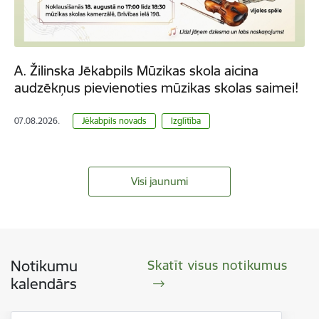
A. Žilinska Jēkabpils Mūzikas skola aicina
audzēkņus pievienoties mūzikas skolas saimei!
07.08.2026.
Jēkabpils novads
Izglītība
Visi jaunumi
Notikumu
Skatīt visus notikumus
kalendārs