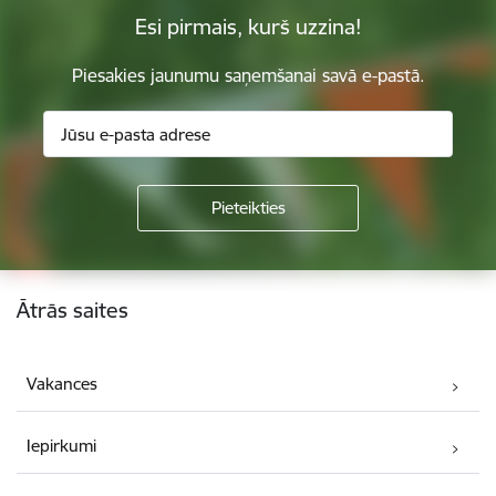
Esi pirmais, kurš uzzina!
Piesakies jaunumu saņemšanai savā e-pastā.
Kājene
Ātrās saites
Vakances
Iepirkumi