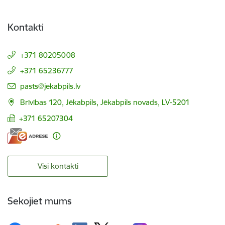
Kontakti
+371 80205008
+371 65236777
E-pasts:
pasts@jekabpils.lv
Brīvības 120, Jēkabpils, Jēkabpils novads, LV-5201
+371 65207304
Visi kontakti
Sekojiet mums