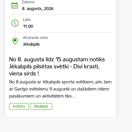
Datums
8. augusts, 2026
Laiks
11.00
Atrašanās vieta
Jēkabpils
No 8. augusta līdz 15.augustam notiks
Jēkabpils pilsētas svētki - Divi krasti,
viena sirds !
No 8.augusta ar Jēkabpils sporta svētkiem, pēc tam
ar Garīgo svētdienu 9.augustā un dažādiem citiem
pasākumiem un aktivitātēm tiks…
Kultūra
Jēkabpils