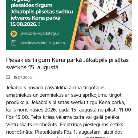
Piesakies tirgum Kena parkā Jēkabpils pilsētas
svētkos 15. augustā
15.07.2026.
Jēkabpils novada pašvaldība aicina tirgotājus,
amatniekus un zemniekus ar savu aprīkojumu tirgot
produkciju Jēkabpils pilsētas svētku tirgū Kena parkā,
kurš norisināsies 2026. gada 15. augustā no plkst. 11.00
līdz 15.00. Telts krāsa vēlama balta vai gaiši pelēka.
Vietu skaits ierobežots. Elektrības pieslēgums netiks
nodrošināts. Pieteikšanās līdz 1. augustam, aizpildot