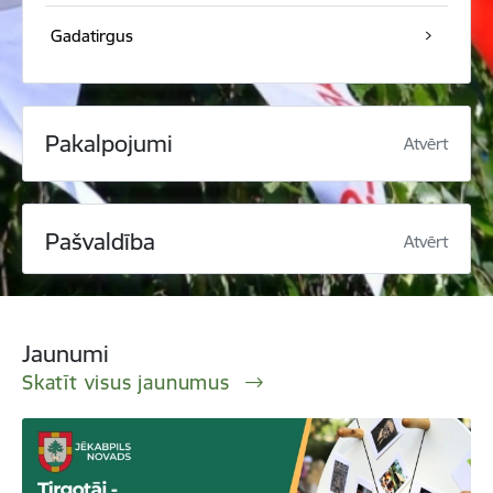
Gadatirgus
Pakalpojumi
Atvērt
Pašvaldība
Atvērt
Jaunumi
Skatīt visus jaunumus