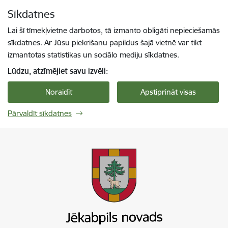
Pāriet uz lapas saturu
Sīkdatnes
Spied
lai meklētu
Enter
Lai šī tīmekļvietne darbotos, tā izmanto obligāti nepieciešamās
sīkdatnes. Ar Jūsu piekrišanu papildus šajā vietnē var tikt
izmantotas statistikas un sociālo mediju sīkdatnes.
Lūdzu, atzīmējiet savu izvēli:
Noraidīt
Apstiprināt visas
Pārvaldīt sīkdatnes
Jekabpils novada pašvaldība