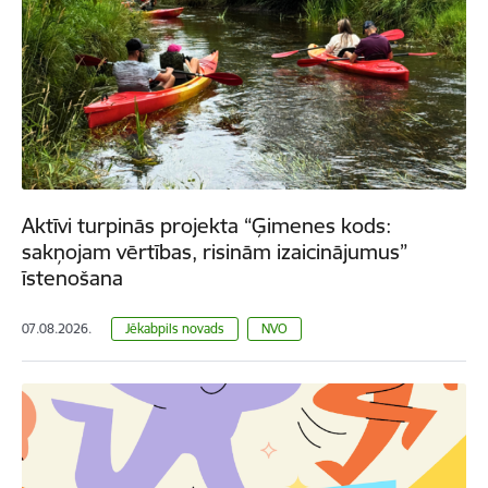
Aktīvi turpinās projekta “Ģimenes kods:
sakņojam vērtības, risinām izaicinājumus”
īstenošana
07.08.2026.
Jēkabpils novads
NVO