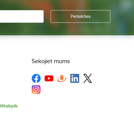
Sekojiet mums
 Jēkabpils