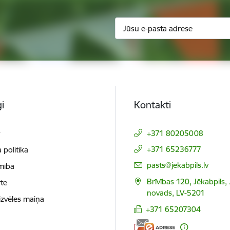
i
Kontakti
t
+371 80205008
+371 65236777
 politika
E-pasts:
pasts@jekabpils.lv
mība
Brīvības 120, Jēkabpils,
te
novads, LV-5201
izvēles maiņa
+371 65207304