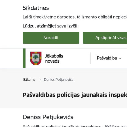
Pāriet uz lapas saturu
Sīkdatnes
Lai šī tīmekļvietne darbotos, tā izmanto obligāti nepiec
Lūdzu, atzīmējiet savu izvēli:
Noraidīt
Apstiprināt visas
Pašvaldība
Sākums
Deniss Petjukevičs
Pašvaldības policijas jaunākais inspe
Deniss Petjukevičs
Pašvaldības policijas jaunākais inspektors
Brīvības ie