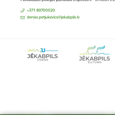
+371 80700020
E-pasts:
deniss.petjukevics@jekabpils.lv