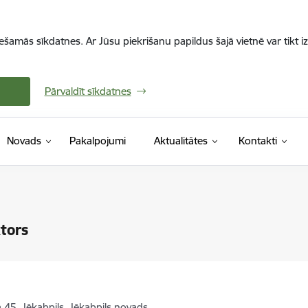
iešamās sīkdatnes. Ar Jūsu piekrišanu papildus šajā vietnē var tikt i
Pārvaldīt sīkdatnes
Novads
Pakalpojumi
Aktualitātes
Kontakti
ktors
la 45, Jēkabpils, Jēkabpils novads