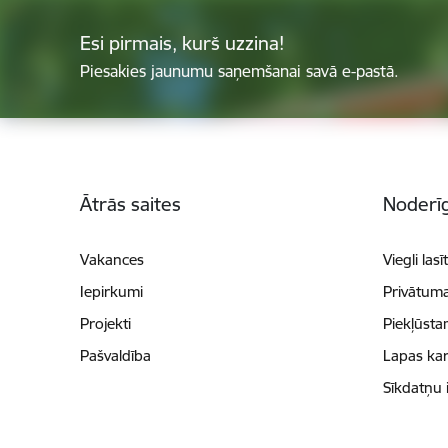
Esi pirmais, kurš uzzina!
Piesakies jaunumu saņemšanai savā e-pastā.
Kājene
Ātrās saites
Noderīg
Vakances
Viegli lasī
Iepirkumi
Privātuma
Projekti
Piekļūsta
Pašvaldība
Lapas kar
Sīkdatņu 