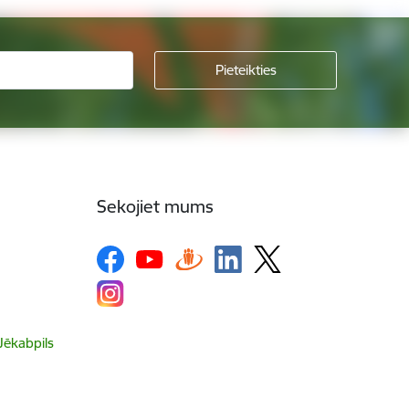
Sekojiet mums
 Jēkabpils