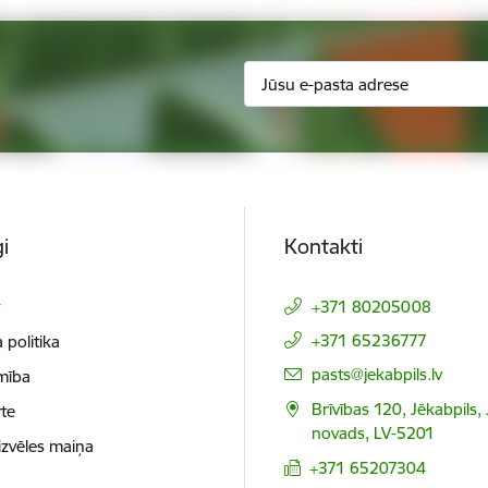
i
Kontakti
t
+371 80205008
+371 65236777
 politika
E-pasts:
pasts@jekabpils.lv
mība
Brīvības 120, Jēkabpils,
te
novads, LV-5201
izvēles maiņa
+371 65207304