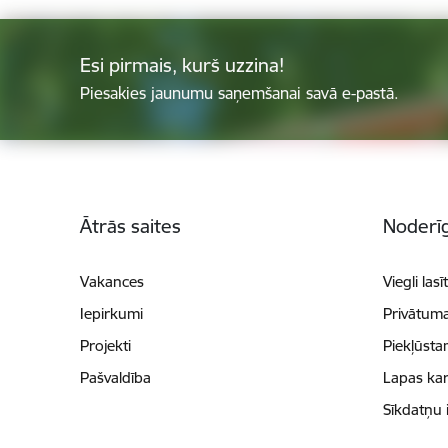
Esi pirmais, kurš uzzina!
Piesakies jaunumu saņemšanai savā e-pastā.
Kājene
Ātrās saites
Noderīg
Vakances
Viegli lasī
Iepirkumi
Privātuma
Projekti
Piekļūsta
Pašvaldība
Lapas kar
Sīkdatņu 