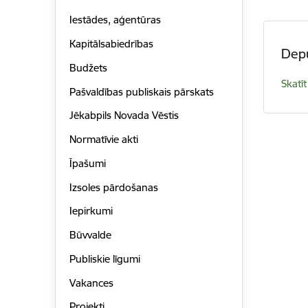
Iestādes, aģentūras
Kapitālsabiedrības
Depu
Budžets
Skatīt
Pašvaldības publiskais pārskats
Jēkabpils Novada Vēstis
Normatīvie akti
Īpašumi
Izsoles pārdošanas
Iepirkumi
Būvvalde
Publiskie līgumi
Vakances
Projekti