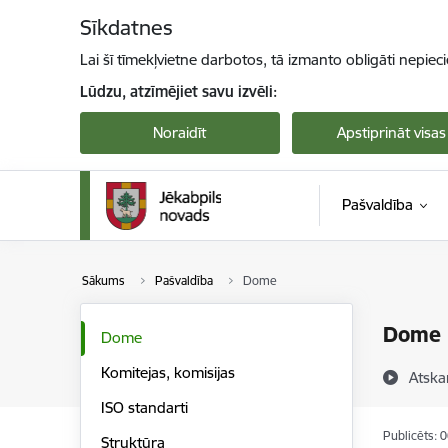
Pāriet uz lapas saturu
Sīkdatnes
Lai šī tīmekļvietne darbotos, tā izmanto obligāti nepiec
Lūdzu, atzīmējiet savu izvēli:
Noraidīt
Apstiprināt visas
Pašvaldība
Sākums
Pašvaldība
Dome
Dome
Dome
Komitejas, komisijas
Atska
ISO standarti
Publicēts: 
Struktūra