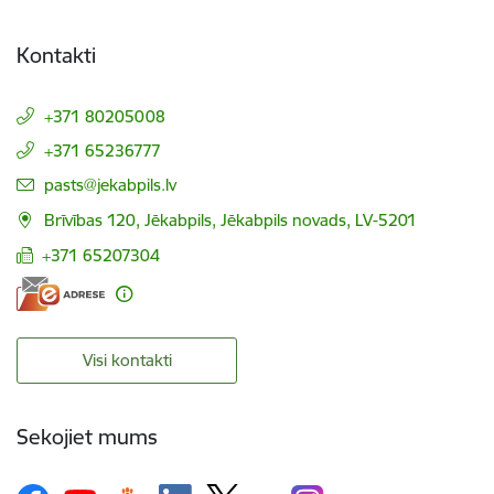
Kontakti
+371 80205008
+371 65236777
E-pasts:
pasts@jekabpils.lv
Brīvības 120, Jēkabpils, Jēkabpils novads, LV-5201
+371 65207304
Visi kontakti
Sekojiet mums