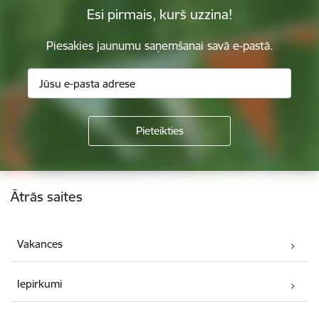
Esi pirmais, kurš uzzina!
Piesakies jaunumu saņemšanai savā e-pastā.
Kājene
Ātrās saites
Vakances
Iepirkumi