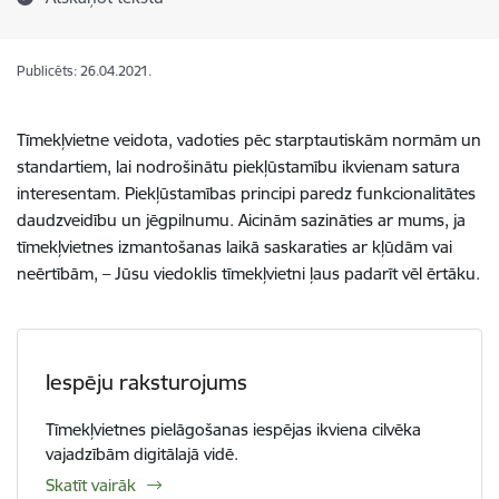
Publicēts: 26.04.2021.
Tīmekļvietne veidota, vadoties pēc starptautiskām normām un
standartiem, lai nodrošinātu piekļūstamību ikvienam satura
interesentam. Piekļūstamības principi paredz funkcionalitātes
daudzveidību un jēgpilnumu. Aicinām sazināties ar mums, ja
tīmekļvietnes izmantošanas laikā saskaraties ar kļūdām vai
neērtībām, – Jūsu viedoklis tīmekļvietni ļaus padarīt vēl ērtāku.
Iespēju raksturojums
Tīmekļvietnes pielāgošanas iespējas ikviena cilvēka
vajadzībām digitālajā vidē.
Skatīt vairāk