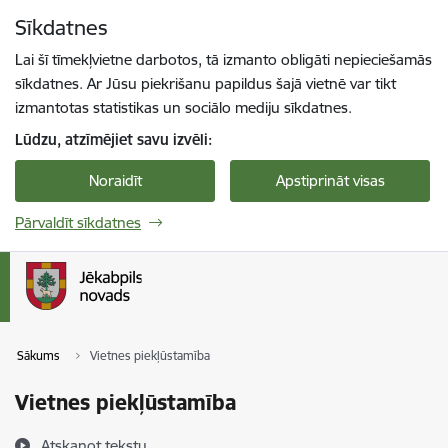
Pāriet uz lapas saturu
Sīkdatnes
Spied
lai meklētu
Enter
Lai šī tīmekļvietne darbotos, tā izmanto obligāti nepieciešamās
sīkdatnes. Ar Jūsu piekrišanu papildus šajā vietnē var tikt
izmantotas statistikas un sociālo mediju sīkdatnes.
Lūdzu, atzīmējiet savu izvēli:
Noraidīt
Apstiprināt visas
Pārvaldīt sīkdatnes
Sākums
Vietnes piekļūstamība
Vietnes piekļūstamība
Atskaņot tekstu