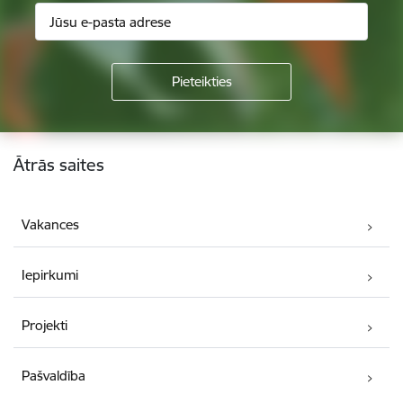
Kājene
Ātrās saites
Vakances
Iepirkumi
Projekti
Pašvaldība