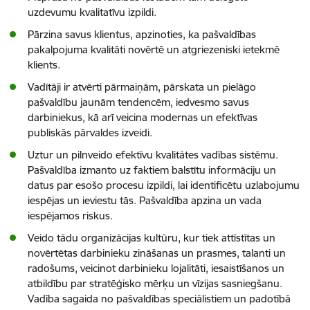
uzdevumu kvalitatīvu izpildi.
Pārzina savus klientus, apzinoties, ka pašvaldības
pakalpojuma kvalitāti novērtē un atgriezeniski ietekmē
klients.
Vadītāji ir atvērti pārmaiņām, pārskata un pielāgo
pašvaldību jaunām tendencēm, iedvesmo savus
darbiniekus, kā arī veicina modernas un efektīvas
publiskās pārvaldes izveidi.
Uztur un pilnveido efektīvu kvalitātes vadības sistēmu.
Pašvaldība izmanto uz faktiem balstītu informāciju un
datus par esošo procesu izpildi, lai identificētu uzlabojumu
iespējas un ieviestu tās. Pašvaldība apzina un vada
iespējamos riskus.
Veido tādu organizācijas kultūru, kur tiek attīstītas un
novērtētas darbinieku zināšanas un prasmes, talanti un
radošums, veicinot darbinieku lojalitāti, iesaistīšanos un
atbildību par stratēģisko mērķu un vīzijas sasniegšanu.
Vadība sagaida no pašvaldības speciālistiem un padotībā