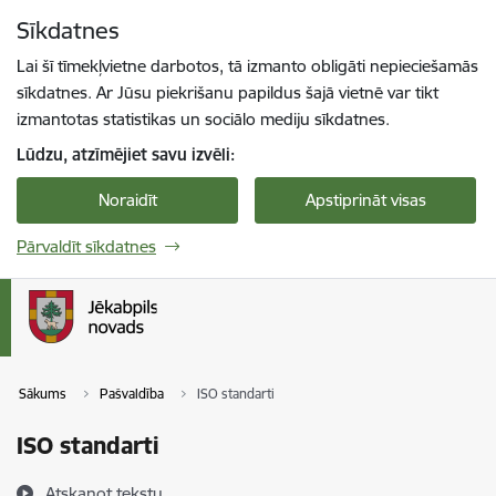
Pāriet uz lapas saturu
Sīkdatnes
Spied
lai meklētu
Enter
Lai šī tīmekļvietne darbotos, tā izmanto obligāti nepieciešamās
sīkdatnes. Ar Jūsu piekrišanu papildus šajā vietnē var tikt
izmantotas statistikas un sociālo mediju sīkdatnes.
Lūdzu, atzīmējiet savu izvēli:
Noraidīt
Apstiprināt visas
Pārvaldīt sīkdatnes
Sākums
Pašvaldība
ISO standarti
ISO standarti
Atskaņot tekstu