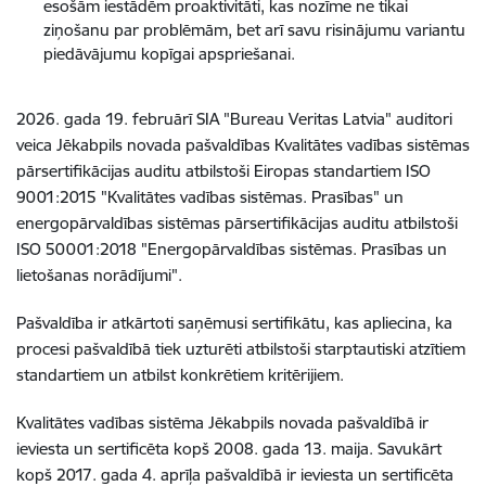
esošām iestādēm proaktivitāti, kas nozīme ne tikai
ziņošanu par problēmām, bet arī savu risinājumu variantu
piedāvājumu kopīgai apspriešanai.
2026. gada 19. februārī SIA "Bureau Veritas Latvia" auditori
veica Jēkabpils novada pašvaldības Kvalitātes vadības sistēmas
pārsertifikācijas auditu atbilstoši Eiropas standartiem ISO
9001:2015 "Kvalitātes vadības sistēmas. Prasības" un
energopārvaldības sistēmas pārsertifikācijas auditu atbilstoši
ISO 50001:2018 "Energopārvaldības sistēmas. Prasības un
lietošanas norādījumi".
Pašvaldība ir atkārtoti saņēmusi sertifikātu, kas apliecina, ka
procesi pašvaldībā tiek uzturēti atbilstoši starptautiski atzītiem
standartiem un atbilst konkrētiem kritērijiem.
Kvalitātes vadības sistēma Jēkabpils novada pašvaldībā ir
ieviesta un sertificēta kopš 2008. gada 13. maija. Savukārt
kopš 2017. gada 4. aprīļa pašvaldībā ir ieviesta un sertificēta