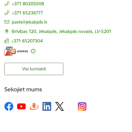
+371 80205008
+371 65236777
E-pasts:
pasts@jekabpils.lv
Brīvības 120, Jēkabpils, Jēkabpils novads, LV-5201
+371 65207304
Visi kontakti
Sekojiet mums