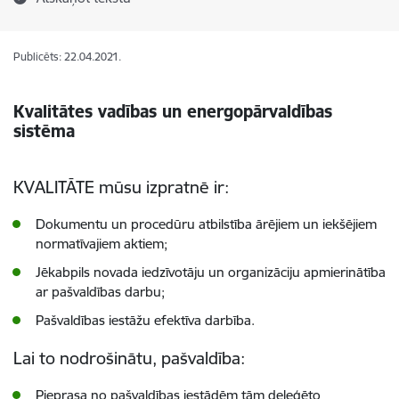
Publicēts: 22.04.2021.
Kvalitātes vadības un energopārvaldības
sistēma
KVALITĀTE mūsu izpratnē ir:
Dokumentu un procedūru atbilstība ārējiem un iekšējiem
normatīvajiem aktiem;
Jēkabpils novada iedzīvotāju un organizāciju apmierinātība
ar pašvaldības darbu;
Pašvaldības iestāžu efektīva darbība.
Lai to nodrošinātu, pašvaldība:
Pieprasa no pašvaldības iestādēm tām deleģēto