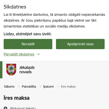
Pāriet uz lapas saturu
Sīkdatnes
Spied
lai meklētu
Enter
Lai šī tīmekļvietne darbotos, tā izmanto obligāti nepieciešamās
sīkdatnes. Ar Jūsu piekrišanu papildus šajā vietnē var tikt
izmantotas statistikas un sociālo mediju sīkdatnes.
Lūdzu, atzīmējiet savu izvēli:
Noraidīt
Apstiprināt visas
Pārvaldīt sīkdatnes
Sākums
Pašvaldība
Īpašumi
Īres maksa
Īres maksa
Atskaņot tekstu