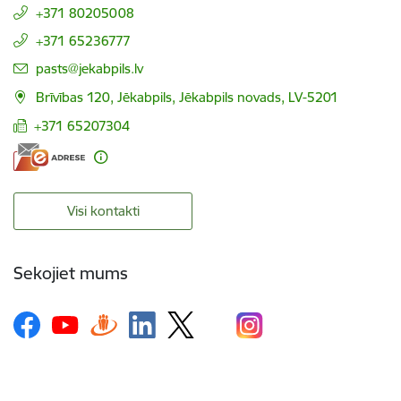
+371 80205008
+371 65236777
E-pasts:
pasts@jekabpils.lv
Brīvības 120, Jēkabpils, Jēkabpils novads, LV-5201
+371 65207304
Visi kontakti
Sekojiet mums