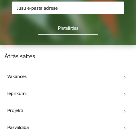
Kājene
Ātrās saites
Vakances
Iepirkumi
Projekti
Pašvaldība