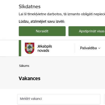
Pāriet uz lapas saturu
Sīkdatnes
Lai šī tīmekļvietne darbotos, tā izmanto obligāti nepiec
Lūdzu, atzīmējiet savu izvēli:
Noraidīt
Apstiprināt visas
Pašvaldība
Sākums
Vakances
Meklēt vakanci