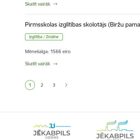
Skatīt vairāk
Pirmsskolas izglītības skolotājs (Biržu pama
Izglītība / Zinātne
Mēnešalga:
1566 eiro
Skatīt vairāk
Lapošana
1
2
3
Pašreizējā lapa
Lapa
Lapa