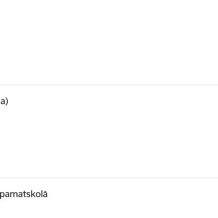
a)
s pamatskolā