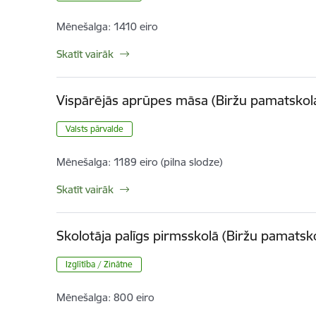
Mēnešalga:
1410 eiro
Skatīt vairāk
Vispārējās aprūpes māsa (Biržu pamatskol
Valsts pārvalde
Mēnešalga:
1189 eiro (pilna slodze)
Skatīt vairāk
Skolotāja palīgs pirmsskolā (Biržu pamatsk
Izglītība / Zinātne
Mēnešalga:
800 eiro