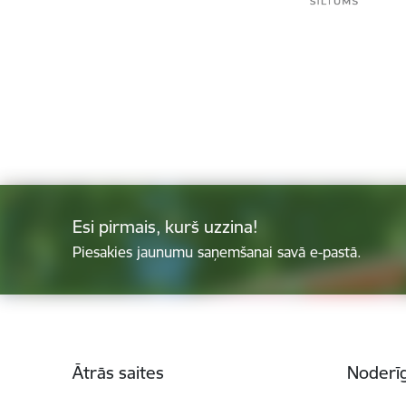
Esi pirmais, kurš uzzina!
Piesakies jaunumu saņemšanai savā e-pastā.
Kājene
Ātrās saites
Noderīg