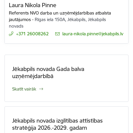
Laura Nikola Pinne
Referents NVO darba un uzņēmējdarbības atbalsta
jautājumos
-
Rīgas iela 150A, Jēkabpils, Jēkabpils
novads
+371 26008262
E-pasts:
laura-nikola.pinne@jekabpils.lv
Jēkabpils novada Gada balva
uzņēmējdarbībā
Skatīt vairāk
Jēkabpils novada izglītības attīstības
stratēģija 2026.-2029. gadam