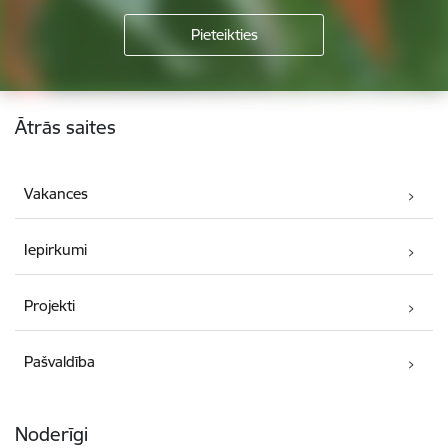
Kājene
Ātrās saites
Vakances
Iepirkumi
Projekti
Pašvaldība
Noderīgi