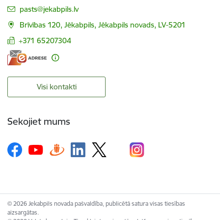
E-pasts:
pasts@jekabpils.lv
Brīvības 120, Jēkabpils, Jēkabpils novads, LV-5201
+371 65207304
Visi kontakti
Sekojiet mums
© 2026 Jekabpils novada pašvaldība, publicētā satura visas tiesības
aizsargātas.