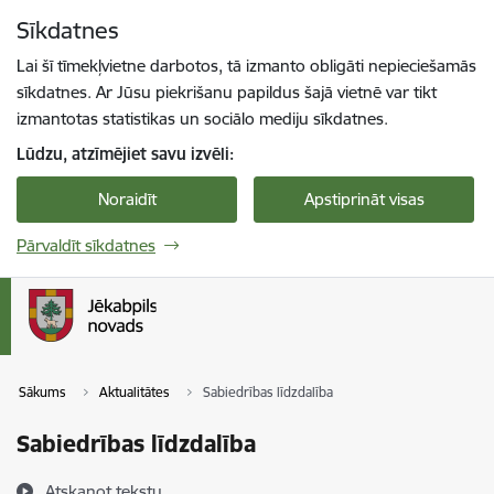
Pāriet uz lapas saturu
Sīkdatnes
Spied
lai meklētu
Enter
Lai šī tīmekļvietne darbotos, tā izmanto obligāti nepieciešamās
sīkdatnes. Ar Jūsu piekrišanu papildus šajā vietnē var tikt
izmantotas statistikas un sociālo mediju sīkdatnes.
Lūdzu, atzīmējiet savu izvēli:
Noraidīt
Apstiprināt visas
Pārvaldīt sīkdatnes
Sākums
Aktualitātes
Sabiedrības līdzdalība
Sabiedrības līdzdalība
Atskaņot tekstu