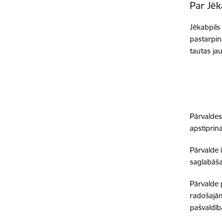
Par Jēk
Jēkabpils
pastarpin
tautas ja
Pārvaldes
apstiprin
Pārvalde 
saglabāša
Pārvalde 
radošajām
pašvaldīb