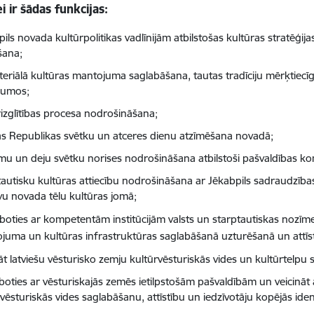
i ir šādas funkcijas:
ils novada kultūrpolitikas vadlīnijām atbilstošas kultūras stratēģij
šana;
eriālā kultūras mantojuma saglabāšana, tautas tradīciju mērķtiec
kumos;
rizglītības procesa nodrošināšana;
jas Republikas svētku un atceres dienu atzīmēšana novadā;
mu un deju svētku norises nodrošināšana atbilstoši pašvaldības k
autisku kultūras attiecību nodrošināšana ar Jēkabpils sadraudzības p
īvu novada tēlu kultūras jomā;
boties ar kompetentām institūcijām valsts un starptautiskas nozīme
juma un kultūras infrastruktūras saglabāšanā uzturēšanā un attīs
āt latviešu vēsturisko zemju kultūrvēsturiskās vides un kultūrtelpu 
boties ar vēsturiskajās zemēs ietilpstošām pašvaldībām un veicināt 
vēsturiskās vides saglabāšanu, attīstību un iedzīvotāju kopējās ident