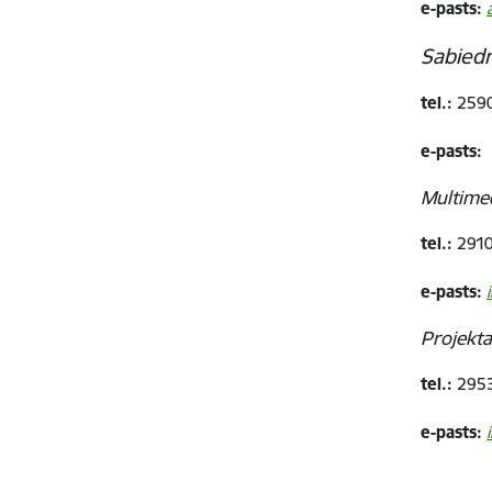
e-pasts:
Sabiedr
tel.:
2590
e-pasts:
Multimed
tel.:
2910
e-pasts:
Projekt
tel.:
2953
e-pasts: