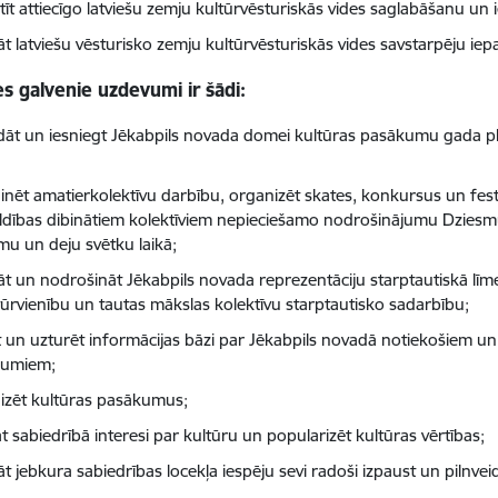
tīt attiecīgo latviešu zemju kultūrvēsturiskās vides saglabāšanu un i
nāt latviešu vēsturisko zemju kultūrvēsturiskās vides savstarpēju ie
s galvenie uzdevumi ir šādi:
ādāt un iesniegt Jēkabpils novada domei kultūras pasākumu gada pl
;
inēt amatierkolektīvu darbību, organizēt skates, konkursus un festi
ldības dibinātiem kolektīviem nepieciešamo nodrošinājumu Dziesmu 
mu un deju svētku laikā;
āt un nodrošināt Jēkabpils novada reprezentāciju starptautiskā līmen
tūrvienību un tautas mākslas kolektīvu starptautisko sadarbību;
t un uzturēt informācijas bāzi par Jēkabpils novadā notiekošiem u
kumiem;
izēt kultūras pasākumus;
t sabiedrībā interesi par kultūru un popularizēt kultūras vērtības;
nāt jebkura sabiedrības locekļa iespēju sevi radoši izpaust un pilnv