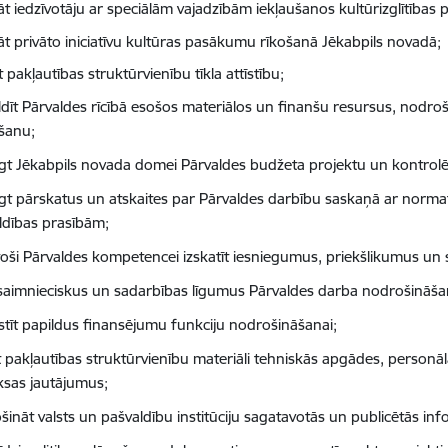
āt iedzīvotāju ar speciālām vajadzībām iekļaušanos kultūrizglītības 
nāt privāto iniciatīvu kultūras pasākumu rīkošanā Jēkabpils novadā;
 pakļautības struktūrvienību tīkla attīstību;
ldīt Pārvaldes rīcībā esošos materiālos un finanšu resursus, nodroši
ošanu;
egt Jēkabpils novada domei Pārvaldes budžeta projektu un kontrolēt 
egt pārskatus un atskaites par Pārvaldes darbību saskaņā ar norma
ldības prasībām;
stoši Pārvaldes kompetencei izskatīt iesniegumus, priekšlikumus un 
 saimnieciskus un sadarbības līgumus Pārvaldes darba nodrošināša
istīt papildus finansējumu funkciju nodrošināšanai;
āt pakļautības struktūrvienību materiāli tehniskās apgādes, personā
sas jautājumus;
šināt valsts un pašvaldību institūciju sagatavotās un publicētās inf