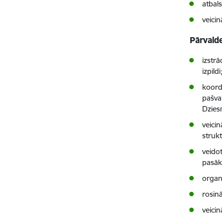
atbals
veici
Pārvalde
izstr
izpildi
koord
pašva
Dzies
veicin
struk
veido
pasā
organ
rosinā
veici