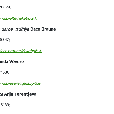
0824;
linda.valte@jekabpils.lv
 darba vadītāja
Dace Braune
5847;
dace.braune@jekabpils.lv
inda Vēvere
1530;
linda.vevere@jekabpils.lv
te
Ārija Terentjeva
6183;