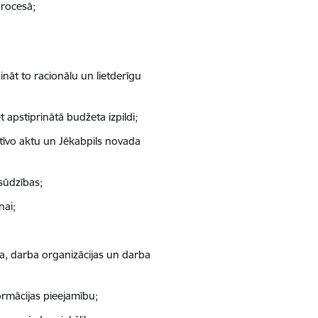
procesā;
nāt to racionālu un lietderīgu
apstiprinātā budžeta izpildi;
tīvo aktu un Jēkabpils novada
sūdzības;
nai;
la, darba organizācijas un darba
ormācijas pieejamību;