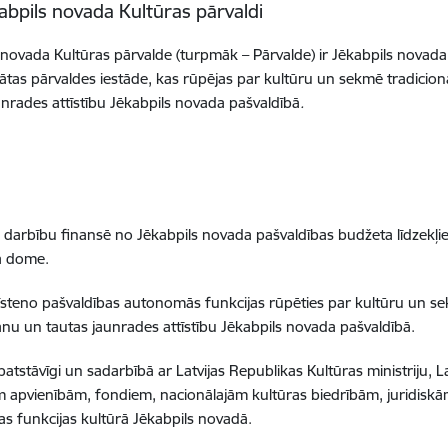
abpils novada Kultūras pārvaldi
 novada Kultūras pārvalde (turpmāk – Pārvalde) ir
Jēkabpils novada
ātas pārvaldes iestāde, kas rūpējas par kultūru un sekmē tradicion
unrades attīstību Jēkabpils novada pašvaldībā
.
 darbību finansē no Jēkabpils novada pašvaldības budžeta līdzekļie
a dome.
īsteno pašvaldības autonomās funkcijas rūpēties par kultūru un sek
nu un tautas jaunrades attīstību Jēkabpils novada pašvaldībā.
patstāvīgi un sadarbībā ar Latvijas Republikas Kultūras ministriju, L
 apvienībām, fondiem, nacionālajām kultūras biedrībām, juridiskā
as funkcijas kultūrā Jēkabpils novadā.