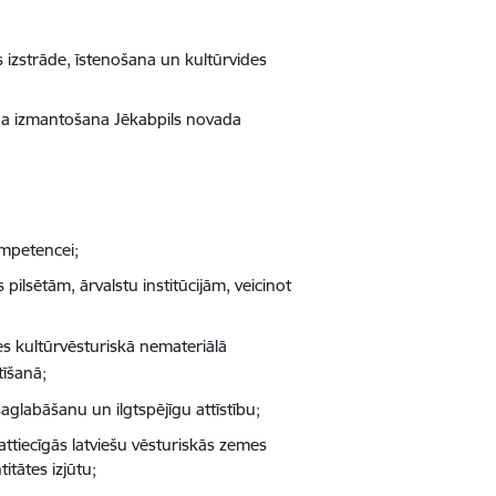
as izstrāde, īstenošana un kultūrvides
īga izmantošana Jēkabpils novada
ompetencei;
ilsētām, ārvalstu institūcijām, veicinot
s kultūrvēsturiskā nemateriālā
tīšanā;
saglabāšanu un ilgtspējīgu attīstību;
attiecīgās latviešu vēsturiskās zemes
itātes izjūtu;