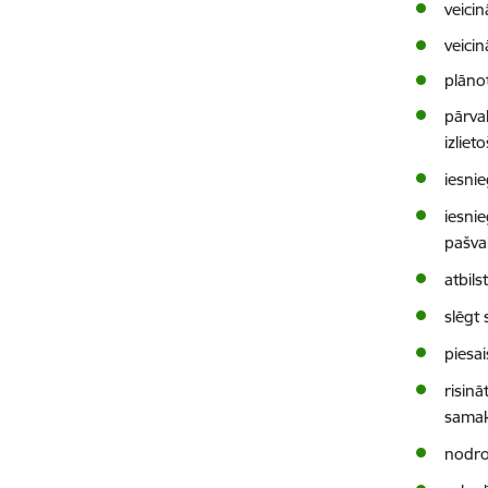
veicin
veici
plānot
pārva
izliet
iesni
iesni
pašva
atbil
slēgt
piesa
risin
samak
nodro