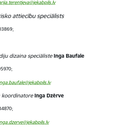
arija.terentjeva@jekabpils.lv
isko attiecību speciālists
3869;
iju dizaina speciāliste
Inga Baufale
5970;
inga.baufale@jekabpils.lv
a koordinatore
Inga Dzērve
4870;
inga.dzerve@jekabpils.lv