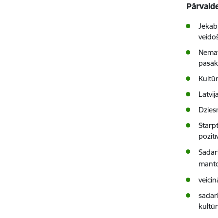
Pārvalde
Jēkabp
veido
Nemat
pasā
Kultū
Latvi
Dzies
Starpt
pozit
Sadar
manto
veicin
sadar
kultūr