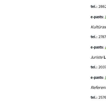
tel.:
2862
e-pasts:
Kultūras
tel.:
2787
e-pasts:
Juriste
L
tel.:
2037
e-pasts:
Referen
tel.:
2576