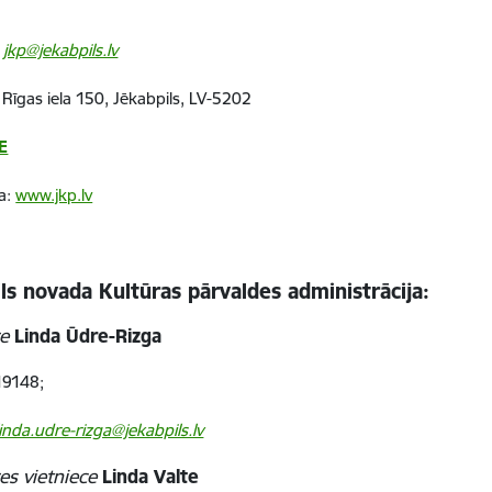
jkp@jekabpils.lv
Rīgas iela 150, Jēkabpils, LV-5202
E
a:
www.jkp.lv
ls novada Kultūras pārvaldes administrācija:
re
Linda Ūdre-Rizga
9148;
linda.udre-rizga@jekabpils.lv
es vietniece
Linda Valte