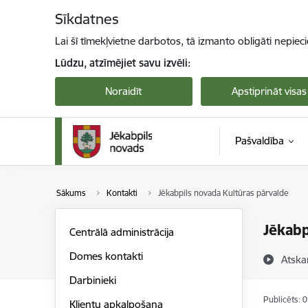
Pāriet uz lapas saturu
Sīkdatnes
Lai šī tīmekļvietne darbotos, tā izmanto obligāti nepiec
Lūdzu, atzīmējiet savu izvēli:
Noraidīt
Apstiprināt visas
Pašvaldība
Sākums
Kontakti
Jēkabpils novada Kultūras pārvalde
Jēkabp
Centrālā administrācija
Domes kontakti
Atska
Darbinieki
Publicēts: 
Klientu apkalpošana