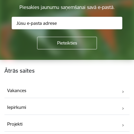
Piesakies jaunumu saņemšanai savā e-pastā.
Kājene
Ātrās saites
Vakances
Iepirkumi
Projekti