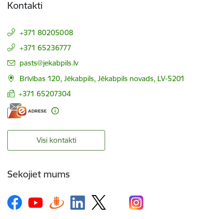
Kontakti
+371 80205008
+371 65236777
E-pasts:
pasts@jekabpils.lv
Brīvības 120, Jēkabpils, Jēkabpils novads, LV-5201
+371 65207304
Visi kontakti
Sekojiet mums