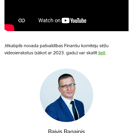
Jēkabpils novada pašvaldības Finanšu komiteju sēžu
videoierakstus (sākot ar 2023. gadu) var skatīt
šeit
.
Raivis Ragainis