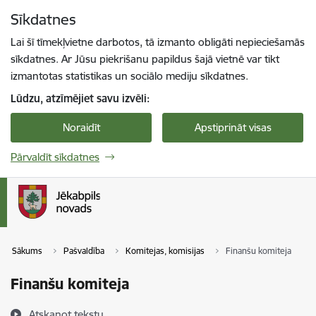
Pāriet uz lapas saturu
Sīkdatnes
Spied
lai meklētu
Enter
Lai šī tīmekļvietne darbotos, tā izmanto obligāti nepieciešamās
sīkdatnes. Ar Jūsu piekrišanu papildus šajā vietnē var tikt
izmantotas statistikas un sociālo mediju sīkdatnes.
Lūdzu, atzīmējiet savu izvēli:
Noraidīt
Apstiprināt visas
Pārvaldīt sīkdatnes
Sākums
Pašvaldība
Komitejas, komisijas
Finanšu komiteja
Finanšu komiteja
Atskaņot tekstu