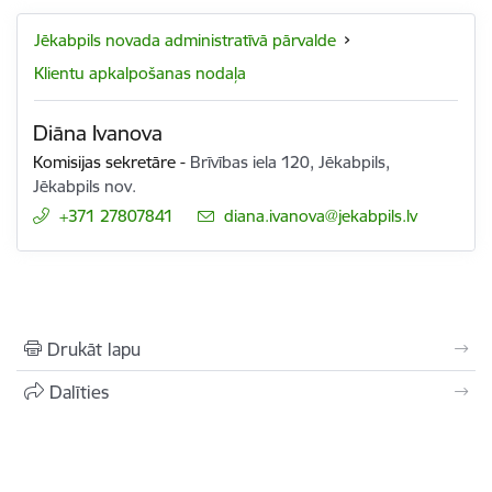
Jēkabpils novada administratīvā pārvalde
Klientu apkalpošanas nodaļa
Diāna Ivanova
Komisijas sekretāre
-
Brīvības iela 120, Jēkabpils,
Jēkabpils nov.
+371 27807841
E-pasts:
diana.ivanova@jekabpils.lv
Drukāt lapu
Dalīties