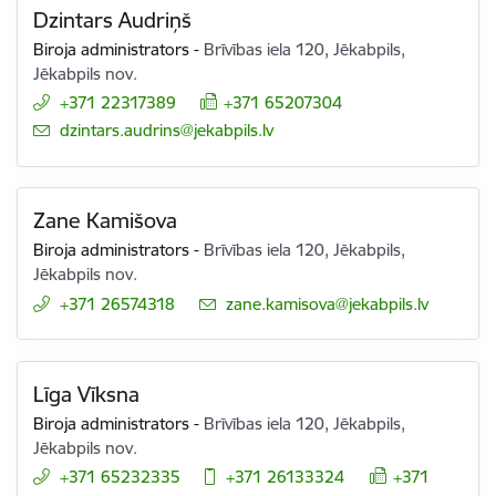
Dzintars Audriņš
Biroja administrators
-
Brīvības iela 120, Jēkabpils,
Jēkabpils nov.
+371 22317389
+371 65207304
E-pasts:
dzintars.audrins@jekabpils.lv
Zane Kamišova
Biroja administrators
-
Brīvības iela 120, Jēkabpils,
Jēkabpils nov.
+371 26574318
E-pasts:
zane.kamisova@jekabpils.lv
Līga Vīksna
Biroja administrators
-
Brīvības iela 120, Jēkabpils,
Jēkabpils nov.
+371 65232335
+371 26133324
+371