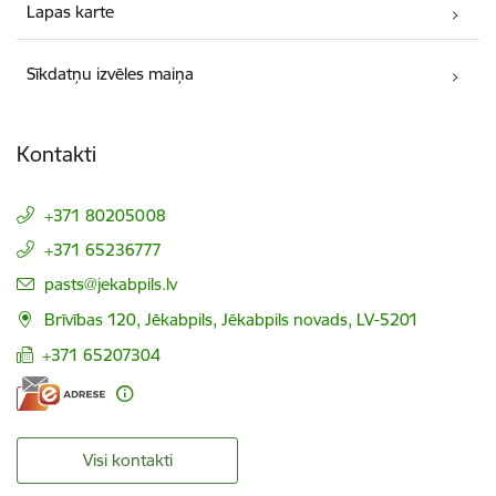
Lapas karte
Sīkdatņu izvēles maiņa
Kontakti
+371 80205008
+371 65236777
E-pasts:
pasts@jekabpils.lv
Brīvības 120, Jēkabpils, Jēkabpils novads, LV-5201
+371 65207304
Visi kontakti