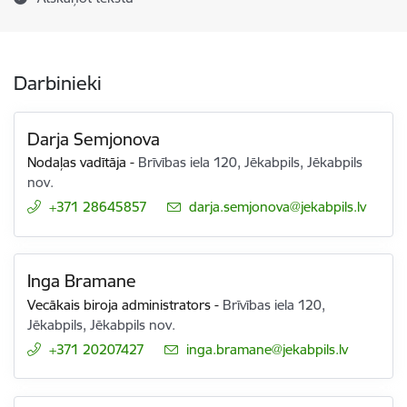
Darbinieki
Darja Semjonova
Nodaļas vadītāja
-
Brīvības iela 120, Jēkabpils, Jēkabpils
nov.
+371 28645857
E-pasts:
darja.semjonova@jekabpils.lv
Inga Bramane
Vecākais biroja administrators
-
Brīvības iela 120,
Jēkabpils, Jēkabpils nov.
+371 20207427
E-pasts:
inga.bramane@jekabpils.lv