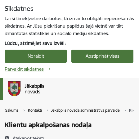
Pāriet uz lapas saturu
Sīkdatnes
Spied
lai meklētu
Enter
Lai šī tīmekļvietne darbotos, tā izmanto obligāti nepieciešamās
sīkdatnes. Ar Jūsu piekrišanu papildus šajā vietnē var tikt
izmantotas statistikas un sociālo mediju sīkdatnes.
Lūdzu, atzīmējiet savu izvēli:
Noraidīt
Apstiprināt visas
Pārvaldīt sīkdatnes
Sākums
Kontakti
Jēkabpils novada administratīvā pārvalde
Klien
Klientu apkalpošanas nodaļa
Atskaņot tekstu