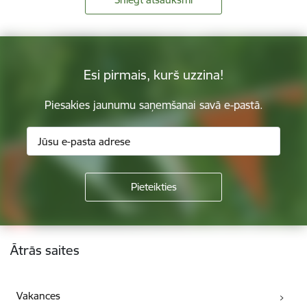
Esi pirmais, kurš uzzina!
Piesakies jaunumu saņemšanai savā e-pastā.
Kājene
Ātrās saites
Vakances