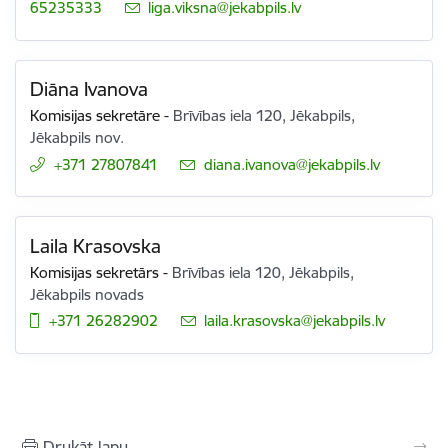
65235333
E-pasts:
liga.viksna@jekabpils.lv
Diāna Ivanova
Komisijas sekretāre
-
Brīvības iela 120, Jēkabpils,
Jēkabpils nov.
+371 27807841
E-pasts:
diana.ivanova@jekabpils.lv
Laila Krasovska
Komisijas sekretārs
-
Brīvības iela 120, Jēkabpils,
Jēkabpils novads
+371 26282902
E-pasts:
laila.krasovska@jekabpils.lv
Drukāt lapu