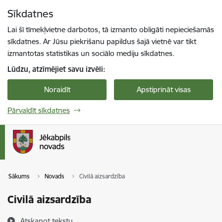
Pāriet uz lapas saturu
Sīkdatnes
Spied
lai meklētu
Enter
Lai šī tīmekļvietne darbotos, tā izmanto obligāti nepieciešamās
sīkdatnes. Ar Jūsu piekrišanu papildus šajā vietnē var tikt
izmantotas statistikas un sociālo mediju sīkdatnes.
Lūdzu, atzīmējiet savu izvēli:
Noraidīt
Apstiprināt visas
Pārvaldīt sīkdatnes
Sākums
Novads
Civilā aizsardzība
Civilā aizsardzība
Atskaņot tekstu