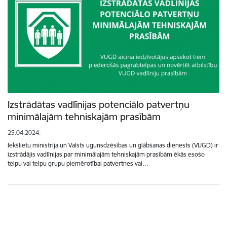
Izstrādātas vadlīnijas potenciālo patvertņu
minimālajām tehniskajām prasībām
25.04.2024.
Iekšlietu ministrija un Valsts ugunsdzēsības un glābšanas dienests (VUGD) ir
izstrādājis vadlīnijas par minimālajām tehniskajām prasībām ēkās esošo
telpu vai telpu grupu piemērotībai patvertnes vai…