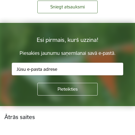
Sniegt atsauksmi
Esi pirmais, kurš uzzina!
Piesakies jaunumu saņemšanai savā e-pastā.
Kājene
Ātrās saites