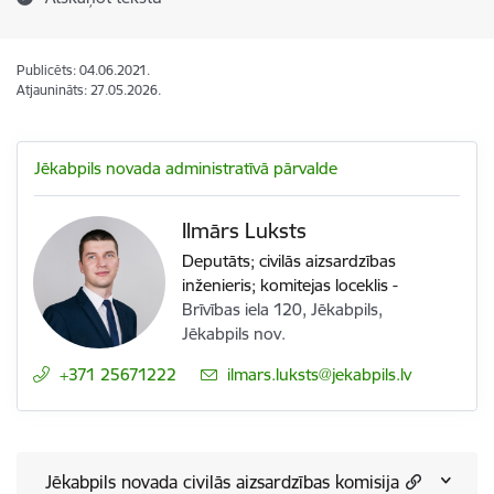
Publicēts: 04.06.2021.
Atjaunināts: 27.05.2026.
Jēkabpils novada administratīvā pārvalde
Ilmārs Luksts
Deputāts; civilās aizsardzības
inženieris; komitejas loceklis
-
Brīvības iela 120, Jēkabpils,
Jēkabpils nov.
+371 25671222
E-pasts:
ilmars.luksts@jekabpils.lv
Jēkabpils novada civilās aizsardzības komisija