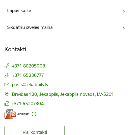
Lapas karte
Sīkdatņu izvēles maiņa
Kontakti
+371 80205008
+371 65236777
E-pasts:
pasts@jekabpils.lv
Brīvības 120, Jēkabpils, Jēkabpils novads, LV-5201
+371 65207304
Visi kontakti