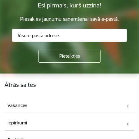
Esi pirmais, kurš uzzina!
Piesakies jaunumu saņemšanai savā e-pastā.
Kājene
Ātrās saites
Vakances
Iepirkumi