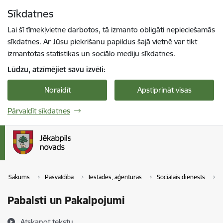
Pāriet uz lapas saturu
Sīkdatnes
Spied
lai meklētu
Enter
Lai šī tīmekļvietne darbotos, tā izmanto obligāti nepieciešamās
sīkdatnes. Ar Jūsu piekrišanu papildus šajā vietnē var tikt
izmantotas statistikas un sociālo mediju sīkdatnes.
Lūdzu, atzīmējiet savu izvēli:
Noraidīt
Apstiprināt visas
Pārvaldīt sīkdatnes
Sākums
Pašvaldība
Iestādes, aģentūras
Sociālais dienests
P
Pabalsti un Pakalpojumi
Atskaņot tekstu