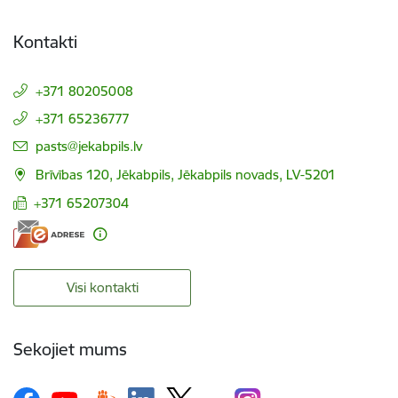
Kontakti
+371 80205008
+371 65236777
E-pasts:
pasts@jekabpils.lv
Brīvības 120, Jēkabpils, Jēkabpils novads, LV-5201
+371 65207304
Visi kontakti
Sekojiet mums