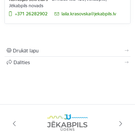
Jēkabpils novads
+371 26282902
E-pasts:
laila.krasovska@jekabpils.lv
Drukāt lapu
Dalīties