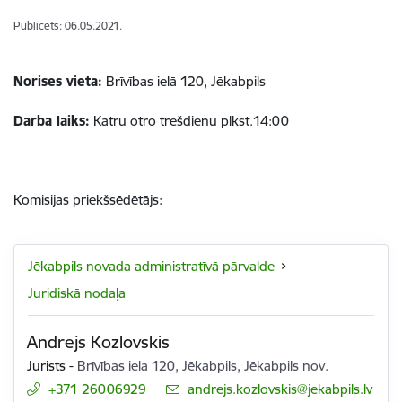
Publicēts: 06.05.2021.
Norises vieta:
Brīvības ielā 120, Jēkabpils
Darba laiks:
Katru otro trešdienu plkst.14:00
Komisijas priekšsēdētājs:
Jēkabpils novada administratīvā pārvalde
Juridiskā nodaļa
Andrejs Kozlovskis
Jurists
-
Brīvības iela 120, Jēkabpils, Jēkabpils nov.
+371 26006929
E-pasts:
andrejs.kozlovskis@jekabpils.lv