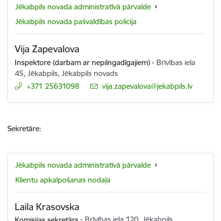
Jēkabpils novada administratīvā pārvalde
Jēkabpils novada pašvaldības policija
Vija Zapevalova
Inspektore (darbam ar nepilngadīgajiem)
-
Brīvības iela
45, Jēkabpils, Jēkabpils novads
+371 25631098
E-pasts:
vija.zapevalova@jekabpils.lv
Sekretāre:
Jēkabpils novada administratīvā pārvalde
Klientu apkalpošanas nodaļa
Laila Krasovska
Komisijas sekretārs
-
Brīvības iela 120, Jēkabpils,