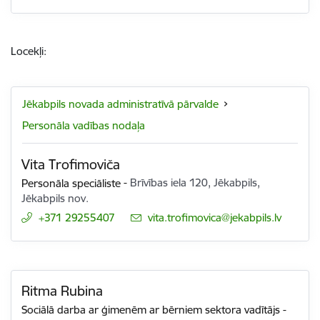
Locekļi:
Jēkabpils novada administratīvā pārvalde
Personāla vadības nodaļa
Vita Trofimoviča
Personāla speciāliste
-
Brīvības iela 120, Jēkabpils,
Jēkabpils nov.
+371 29255407
E-pasts:
vita.trofimovica@jekabpils.lv
Ritma Rubina
Sociālā darba ar ģimenēm ar bērniem sektora vadītājs
-