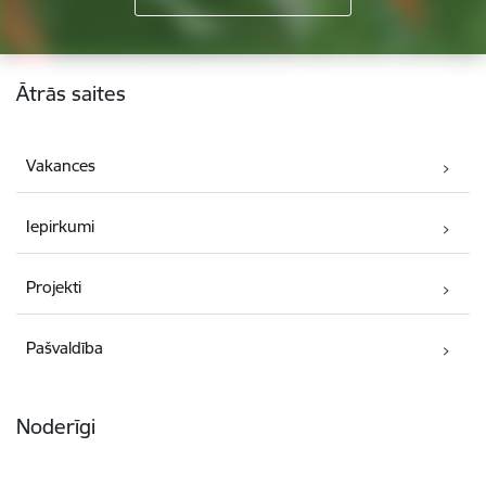
Kājene
Ātrās saites
Vakances
Iepirkumi
Projekti
Pašvaldība
Noderīgi