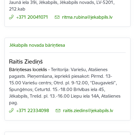
Jaunā iela 39i, Jēkabpils, Jēkabpils novads, LV-5201,
212.kab
+371 20041071
E-pasts:
ritma.rubina@jekabpils.lv
Jēkabpils novada bāriņtiesa
Raitis Ziediņš
Bāriņtiesas loceklis
-
Teritorija: Variešu, Atašienes
pagasts. Pieņemšana, iepriekš piesakot: Pirmd. 13-
15.00 Variešu centrs; Otrd. pl. 9-12.00, “Daugavieši”,
Spunģēnos; Ceturtd. 15.-18.00 Brīvības iela 45,
Jēkabpils, Trešd. pl. 13.-16.00 Liepu iela 14A, Atašienes
pag.
+371 22334098
E-pasts:
raitis.ziedins@jekabpils.lv