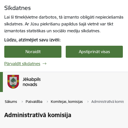
Pāriet uz lapas saturu
Sīkdatnes
Spied
lai meklētu
Enter
Lai šī tīmekļvietne darbotos, tā izmanto obligāti nepieciešamās
sīkdatnes. Ar Jūsu piekrišanu papildus šajā vietnē var tikt
izmantotas statistikas un sociālo mediju sīkdatnes.
Lūdzu, atzīmējiet savu izvēli:
Noraidīt
Apstiprināt visas
Pārvaldīt sīkdatnes
Sākums
Pašvaldība
Komitejas, komisijas
Administratīvā komisija
Administratīvā komisija