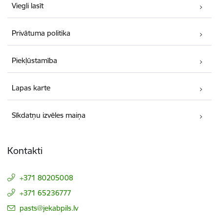
Viegli lasīt
Privātuma politika
Piekļūstamība
Lapas karte
Sīkdatņu izvēles maiņa
Kontakti
+371 80205008
+371 65236777
E-pasts:
pasts@jekabpils.lv