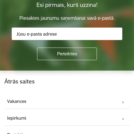
Esi pirmais, kurš uzzina!
Piesakies jaunumu saņemšanai savā e-pastā.
Kājene
Ātrās saites
Vakances
Iepirkumi