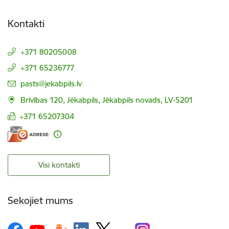
Kontakti
+371 80205008
+371 65236777
E-pasts:
pasts@jekabpils.lv
Brīvības 120, Jēkabpils, Jēkabpils novads, LV-5201
+371 65207304
Visi kontakti
Sekojiet mums