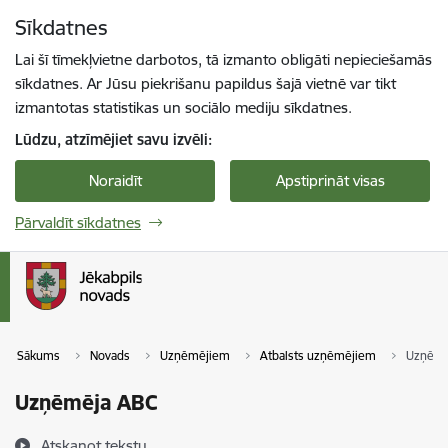
Pāriet uz lapas saturu
Sīkdatnes
Spied
lai meklētu
Enter
Lai šī tīmekļvietne darbotos, tā izmanto obligāti nepieciešamās
sīkdatnes. Ar Jūsu piekrišanu papildus šajā vietnē var tikt
izmantotas statistikas un sociālo mediju sīkdatnes.
Lūdzu, atzīmējiet savu izvēli:
Noraidīt
Apstiprināt visas
Pārvaldīt sīkdatnes
Sākums
Novads
Uzņēmējiem
Atbalsts uzņēmējiem
Uzņēmē
Uzņēmēja ABC
Atskaņot tekstu