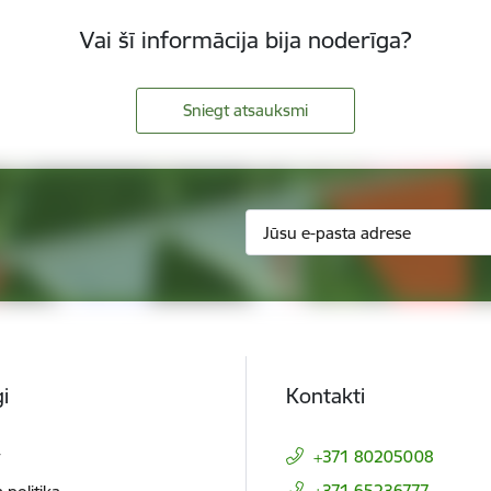
Vai šī informācija bija noderīga?
Sniegt atsauksmi
i
Kontakti
t
+371 80205008
+371 65236777