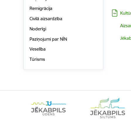
Remigrācija
Lejupielā
Kultū
Civilā aizsardzība
Lejupielā
Aizsa
Noderīgi
Lejupielā
Jēkab
Paziņojumi par NĪN
Veselība
Tūrisms