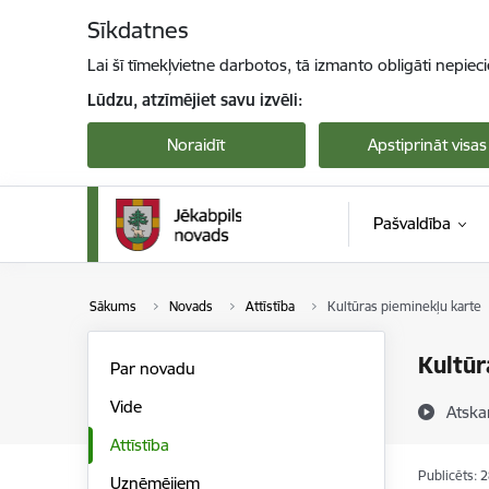
Pāriet uz lapas saturu
Sīkdatnes
Lai šī tīmekļvietne darbotos, tā izmanto obligāti nepiec
Lūdzu, atzīmējiet savu izvēli:
Noraidīt
Apstiprināt visas
Pašvaldība
Sākums
Novads
Attīstība
Kultūras pieminekļu karte
Kultūr
Par novadu
Vide
Atska
Attīstība
Publicēts: 
Uzņēmējiem