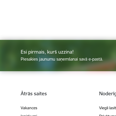
Esi pirmais, kurš uzzina!
Piesakies jaunumu saņemšanai savā e-pastā.
Kājene
Ātrās saites
Noderīg
Vakances
Viegli lasī