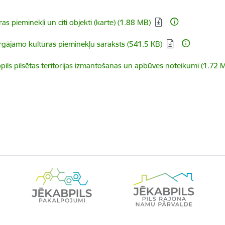
dēt:
ras pieminekļi un citi objekti (karte) (1.88 MB)
dēt:
rgājamo kultūras pieminekļu saraksts (541.5 KB)
dēt:
pils pilsētas teritorijas izmantošanas un apbūves noteikumi (1.72 