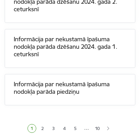
nodokļa parāda dzēšanu 2024. gada 2.
ceturksnī
Informācija par nekustamā īpašuma
nodokļa parāda dzēšanu 2024. gada 1.
ceturksnī
Informācija par nekustamā īpašuma
nodokļa parāda piedziņu
Lapošana
…
1
2
3
4
5
10
Pašreizējā lapa
Lapa
Lapa
Lapa
Lapa