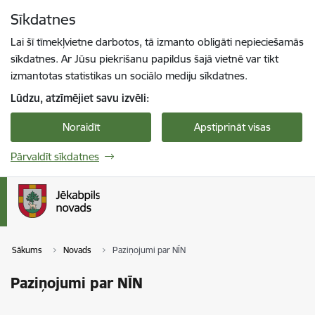
Pāriet uz lapas saturu
Sīkdatnes
Spied
lai meklētu
Enter
Lai šī tīmekļvietne darbotos, tā izmanto obligāti nepieciešamās
sīkdatnes. Ar Jūsu piekrišanu papildus šajā vietnē var tikt
izmantotas statistikas un sociālo mediju sīkdatnes.
Lūdzu, atzīmējiet savu izvēli:
Noraidīt
Apstiprināt visas
Pārvaldīt sīkdatnes
Sākums
Novads
Paziņojumi par NĪN
Paziņojumi par NĪN