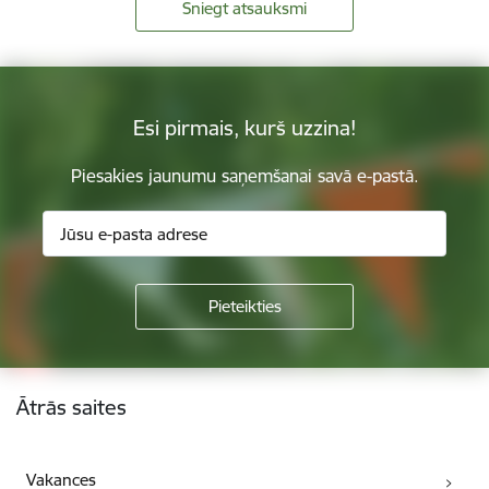
Sniegt atsauksmi
Esi pirmais, kurš uzzina!
Piesakies jaunumu saņemšanai savā e-pastā.
Kājene
Ātrās saites
Vakances