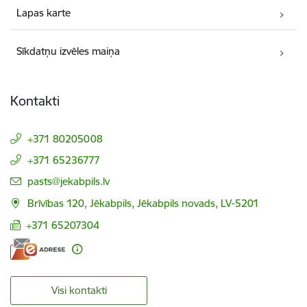
Lapas karte
Sīkdatņu izvēles maiņa
Kontakti
+371 80205008
+371 65236777
E-pasts:
pasts@jekabpils.lv
Brīvības 120, Jēkabpils, Jēkabpils novads, LV-5201
+371 65207304
Visi kontakti