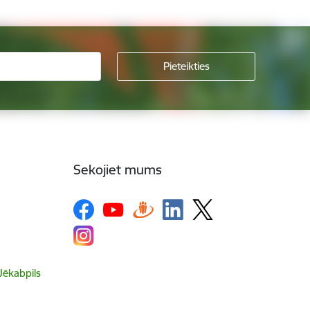
Sekojiet mums
 Jēkabpils