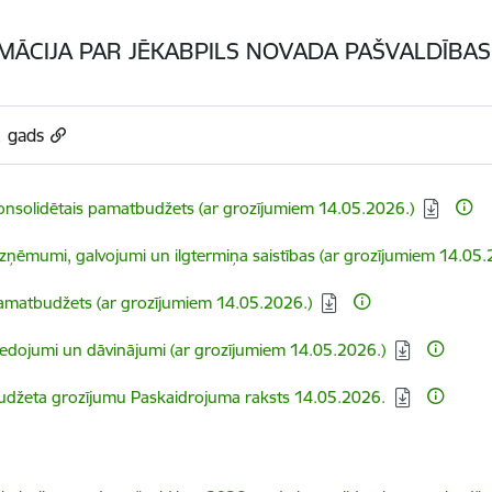
MĀCIJA PAR JĒKABPILS NOVADA PAŠVALDĪBA
. gads
elādēt:
onsolidētais pamatbudžets (ar grozījumiem 14.05.2026.)
elādēt:
izņēmumi, galvojumi un ilgtermiņa saistības (ar grozījumiem 14.05.
elādēt:
amatbudžets (ar grozījumiem 14.05.2026.)
elādēt:
iedojumi un dāvinājumi (ar grozījumiem 14.05.2026.)
elādēt:
udžeta grozījumu Paskaidrojuma raksts 14.05.2026.