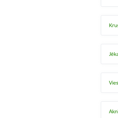
Kru
Jēk
Vie
Akn