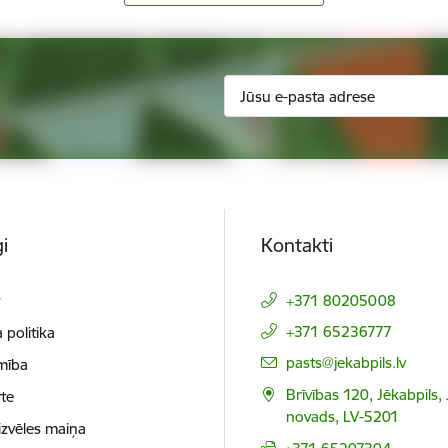
i
Kontakti
t
+371 80205008
+371 65236777
 politika
E-pasts:
pasts@jekabpils.lv
mība
Brīvības 120, Jēkabpils,
te
novads, LV-5201
izvēles maiņa