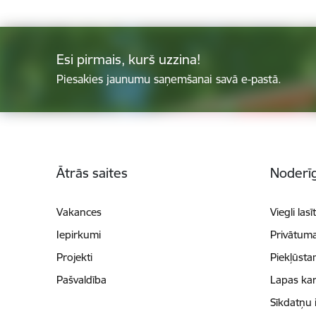
Esi pirmais, kurš uzzina!
Piesakies jaunumu saņemšanai savā e-pastā.
Kājene
Ātrās saites
Noderīg
Vakances
Viegli lasī
Iepirkumi
Privātuma
Projekti
Piekļūsta
Pašvaldība
Lapas kar
Sīkdatņu 