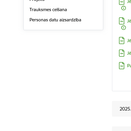
Lejupi
J
Trauksmes celšana
Personas datu aizsardzība
Lejupi
J
Lejupi
J
Lejupi
J
Lejupi
P
2025