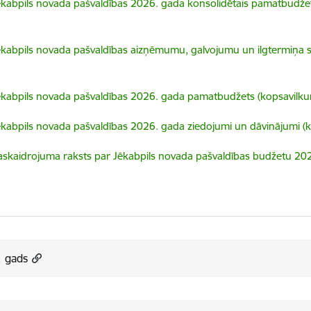
elādēt:
ēkabpils novada pašvaldības 2026. gada konsolidētais pamatbudže
elādēt:
ēkabpils novada pašvaldības aizņēmumu, galvojumu un ilgtermiņa s
elādēt:
ēkabpils novada pašvaldības 2026. gada pamatbudžets (kopsavilku
elādēt:
ēkabpils novada pašvaldības 2026. gada ziedojumi un dāvinājumi (
elādēt:
askaidrojuma raksts par Jēkabpils novada pašvaldības budžetu 2
. gads