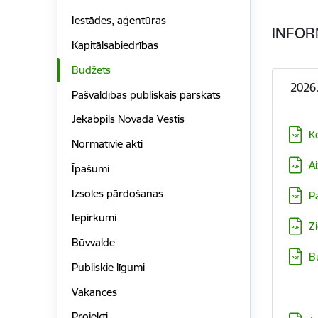
Iestādes, aģentūras
INFOR
Kapitālsabiedrības
Budžets
2026
Pašvaldības publiskais pārskats
Jēkabpils Novada Vēstis
Lejupi
K
Normatīvie akti
Lejupi
A
Īpašumi
Lejupi
Izsoles pārdošanas
P
Iepirkumi
Lejupi
Z
Būvvalde
Lejupi
B
Publiskie līgumi
Vakances
Projekti