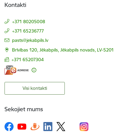
Kontakti
+371 80205008
+371 65236777
E-pasts:
pasts@jekabpils.lv
Brīvības 120, Jēkabpils, Jēkabpils novads, LV-5201
+371 65207304
Visi kontakti
Sekojiet mums