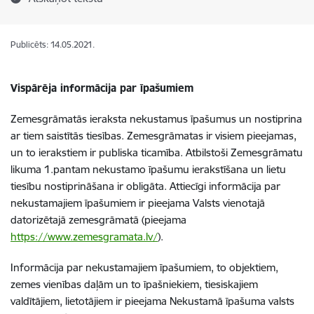
Publicēts: 14.05.2021.
Vispārēja informācija par īpašumiem
Zemesgrāmatās ieraksta nekustamus īpašumus un nostiprina
ar tiem saistītās tiesības. Zemesgrāmatas ir visiem pieejamas,
un to ierakstiem ir publiska ticamība. Atbilstoši Zemesgrāmatu
likuma 1.pantam nekustamo īpašumu ierakstīšana un lietu
tiesību nostiprināšana ir obligāta. Attiecīgi informācija par
nekustamajiem īpašumiem ir pieejama Valsts vienotajā
datorizētajā zemesgrāmatā (pieejama
https://www.zemesgramata.lv/
).
Informācija par nekustamajiem īpašumiem, to objektiem,
zemes vienības daļām un to īpašniekiem, tiesiskajiem
valdītājiem, lietotājiem ir pieejama Nekustamā īpašuma valsts