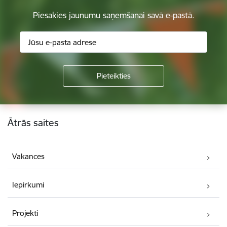
Piesakies jaunumu saņemšanai savā e-pastā.
Kājene
Ātrās saites
Vakances
Iepirkumi
Projekti