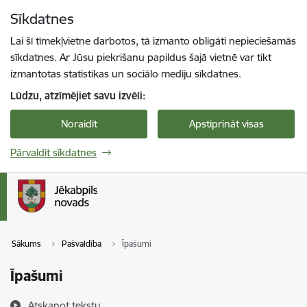
Pāriet uz lapas saturu
Sīkdatnes
Spied
lai meklētu
Enter
Lai šī tīmekļvietne darbotos, tā izmanto obligāti nepieciešamās
sīkdatnes. Ar Jūsu piekrišanu papildus šajā vietnē var tikt
izmantotas statistikas un sociālo mediju sīkdatnes.
Lūdzu, atzīmējiet savu izvēli:
Noraidīt
Apstiprināt visas
Pārvaldīt sīkdatnes
Sākums
Pašvaldība
Īpašumi
Īpašumi
Atskaņot tekstu