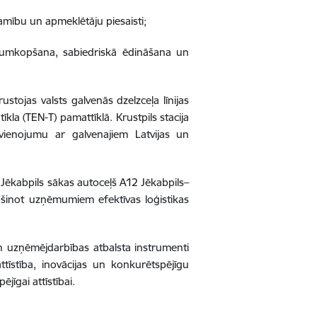
tamību un apmeklētāju piesaisti;
istumkopšana, sabiedriskā ēdināšana un
ustojas valsts galvenās dzelzceļa līnijas
la (TEN-T) pamattīklā. Krustpils stacija
ienojumu ar galvenajiem Latvijas un
e Jēkabpils sākas autoceļš A12 Jēkabpils–
rošinot uzņēmumiem efektīvas loģistikas
 un uzņēmējdarbības atbalsta instrumenti
ttīstība, inovācijas un konkurētspējīgu
jīgai attīstībai.