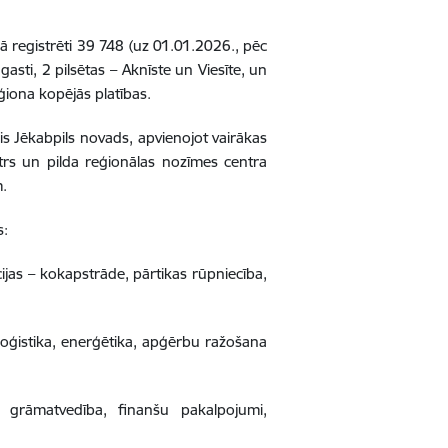
 registrēti 39 748 (uz 01.01.2026., pēc
asti, 2 pilsētas – Aknīste un Viesīte, un
ģiona kopējās platības.
ais Jēkabpils novads, apvienojot vairākas
entrs un pilda reģionālas nozīmes centra
m.
s:
ijas – kokapstrāde, pārtikas rūpniecība,
 loģistika, enerģētika, apģērbu ražošana
, grāmatvedība, finanšu pakalpojumi,