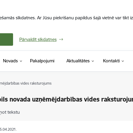
iešamās sīkdatnes. Ar Jūsu piekrišanu papildus šajā vietnē var tikt i
Pārvaldīt sīkdatnes
Novads
Pakalpojumi
Aktualitātes
Kontakti
mējdarbības vides raksturojums
ils novada uzņēmējdarbības vides raksturoj
ņot tekstu
25.04.2021.