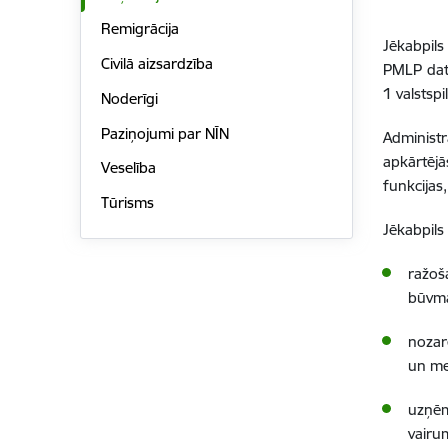
Remigrācija
Jēkabpils
Civilā aizsardzība
PMLP dati
1 valstsp
Noderīgi
Paziņojumi par NĪN
Administr
apkārtējā
Veselība
funkcijas
Tūrisms
Jēkabpils
ražoš
būvma
nozar
un me
uzņēm
vairu