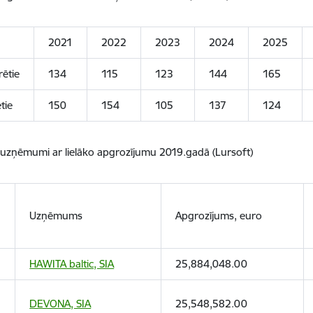
2021
2022
2023
2024
2025
rētie
134
115
123
144
165
tie
150
154
105
137
124
 uzņēmumi ar lielāko apgrozījumu 2019.gadā (Lursoft)
.
Uzņēmums
Apgrozījums, euro
HAWITA baltic, SIA
25,884,048.00
DEVONA, SIA
25,548,582.00