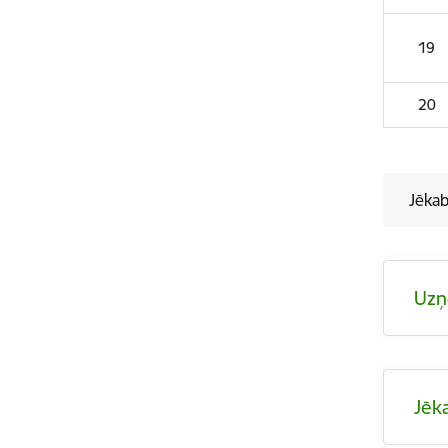
19
20
Jēkab
Uzņ
Jēk