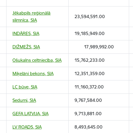
Jēkabpils reģionālā
23,594,591.00
slimnīca, SIA
INDĀRES, SIA
19,185,949.00
DIŽMEŽS, SIA
17,989,992.00
Ošukalns celtniecība, SIA
15,762,233.00
Miķelāni bekons, SIA
12,351,359.00
LC būve, SIA
11,160,372.00
Sedumi, SIA
9,767,584.00
GEFA LATVIJA, SIA
9,713,881.00
LV ROADS, SIA
8,493,645.00