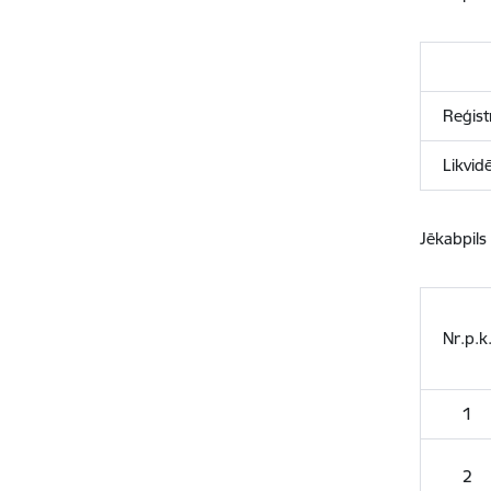
Reģist
Likvidē
Jēkabpils
Nr.p.k
1
2