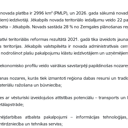
 novada platība ir 2996 km² (PMLP), un 2026. gada sākumā novadā
em) iedzīvotāji. Jēkabpils novada teritoriālo iedalījumu veido 22 pag
ilsēta – Jēkabpils. Novads sastāda 28 % no Zemgales plānošanas re
atīvi teritoriālās reformas rezultātā 2021. gadā tika izveidots jaun
s teritorijas. Jēkabpils valstspilsēta ir novada administratīvais c
, nodrošinot plašu pakalpojumu klāstu iedzīvotājiem un uzņēmējie
 ekonomisko profilu veido vairākas savstarpēji papildinošas nozare
anas nozares, kurās tiek izmantoti reģiona dabas resursi un tradīc
teriālu ražošana un būvniecība;
es ar vēsturiski izveidojušos attīstības potenciālu – transports un
tālapstrāde;
ējdarbības atbalsta pakalpojumi – informācijas tehnoloģijas
mtirdzniecība un tehnikas serviss;