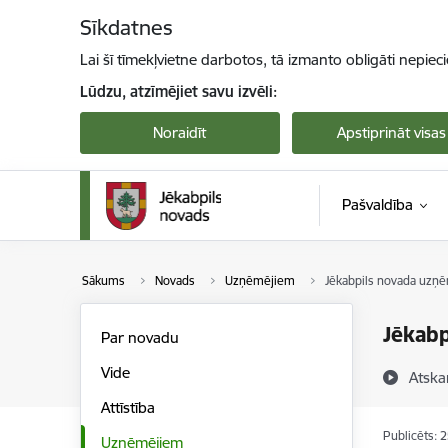
Pāriet uz lapas saturu
Sīkdatnes
Lai šī tīmekļvietne darbotos, tā izmanto obligāti nepiec
Lūdzu, atzīmējiet savu izvēli:
Noraidīt
Apstiprināt visas
Pašvaldība
Sākums
Novads
Uzņēmējiem
Jēkabpils novada uzņē
Jēkabp
Par novadu
Vide
Atska
Attīstība
Publicēts: 
Uzņēmējiem