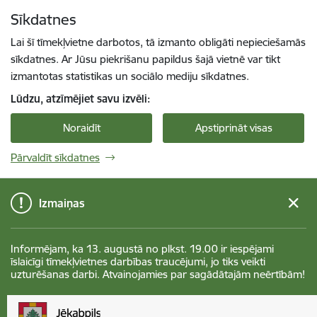
Pāriet uz lapas saturu
Sīkdatnes
Spied
lai meklētu
Enter
Lai šī tīmekļvietne darbotos, tā izmanto obligāti nepieciešamās
sīkdatnes. Ar Jūsu piekrišanu papildus šajā vietnē var tikt
izmantotas statistikas un sociālo mediju sīkdatnes.
Lūdzu, atzīmējiet savu izvēli:
Noraidīt
Apstiprināt visas
Pārvaldīt sīkdatnes
Izmaiņas
Informējam, ka 13. augustā no plkst. 19.00 ir iespējami
īslaicīgi tīmekļvietnes darbības traucējumi, jo tiks veikti
uzturēšanas darbi. Atvainojamies par sagādātajām neērtībām!