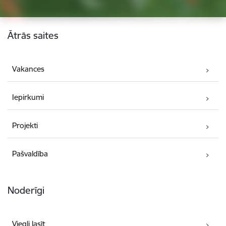
Kājene
Ātrās saites
Vakances
Iepirkumi
Projekti
Pašvaldība
Noderīgi
Viegli lasīt