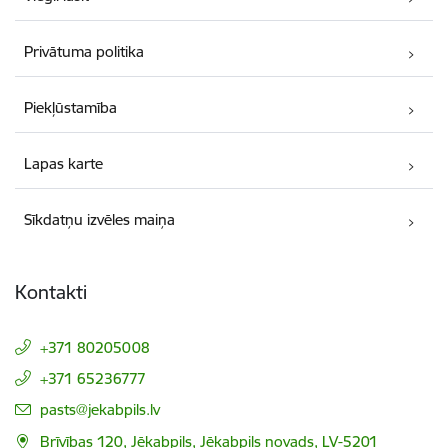
Privātuma politika
Piekļūstamība
Lapas karte
Sīkdatņu izvēles maiņa
Kontakti
+371 80205008
+371 65236777
E-pasts:
pasts@jekabpils.lv
Brīvības 120, Jēkabpils, Jēkabpils novads, LV-5201