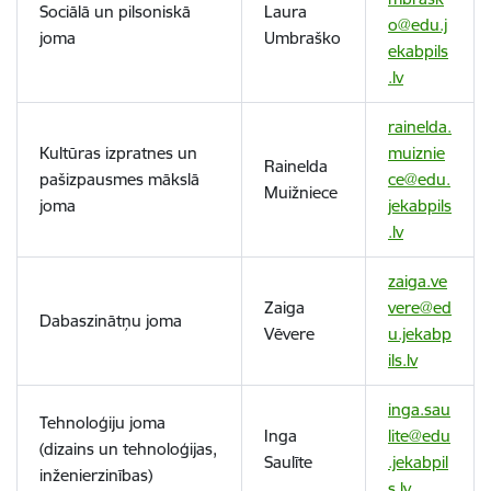
Sociālā un pilsoniskā
Laura
o@edu.j
joma
Umbraško
ekabpils
.lv
rainelda.
Kultūras izpratnes un
muiznie
Rainelda
pašizpausmes mākslā
ce@edu.
Muižniece
joma
jekabpils
.lv
zaiga.ve
Zaiga
vere@ed
Dabaszinātņu joma
Vēvere
u.jekabp
ils.lv
inga.sau
Tehnoloģiju joma
Inga
lite@edu
(dizains un tehnoloģijas,
Saulīte
.jekabpil
inženierzinības)
s.lv