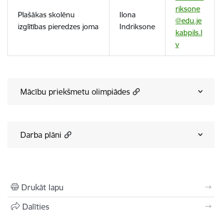
riksone
Plašākas skolēnu
Ilona
@edu.je
izglītības pieredzes joma
Indriksone
kabpils.l
v
Mācību priekšmetu olimpiādes
Darba plāni
Drukāt lapu
Dalīties