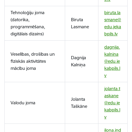
Tehnoloģiju joma
biruta.la
(datorika,
Biruta
smane@
programmēšana,
Lasmane
edu.jeka
digitālais dizains)
bpils.lv
dagnija.
Veselības, drošības un
kalnina
Dagnija
fiziskās aktivitātes
@edu.je
Kalniņa
mācību joma
kabpils.l
v
jolanta.t
askane
Jolanta
Valodu joma
@edu.je
Taškāne
kabpils.l
v
ilona.ind