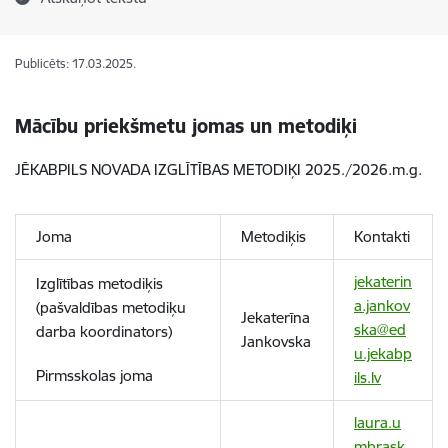
Publicēts: 17.03.2025.
Mācību priekšmetu jomas un metodiķi
JĒKABPILS NOVADA IZGLĪTĪBAS METODIĶI 2025./2026.m.g.
Joma
Metodiķis
Kontakti
jekaterin
Izglītības metodiķis
a.jankov
(pašvaldības metodiķu
Jekaterīna
ska@ed
darba koordinators)
Jankovska
u.jekabp
Pirmsskolas joma
ils.lv
laura.u
mbrask