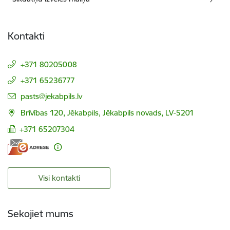
Kontakti
+371 80205008
+371 65236777
E-pasts:
pasts@jekabpils.lv
Brīvības 120, Jēkabpils, Jēkabpils novads, LV-5201
+371 65207304
Visi kontakti
Sekojiet mums