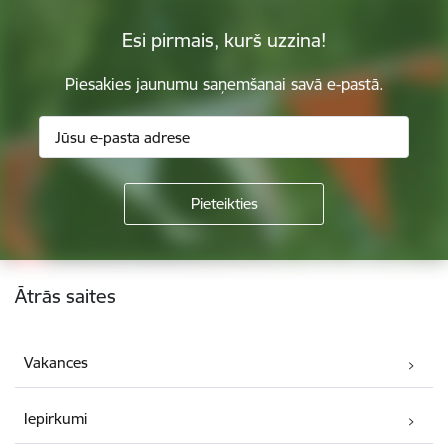
Esi pirmais, kurš uzzina!
Piesakies jaunumu saņemšanai savā e-pastā.
Kājene
Ātrās saites
Vakances
Iepirkumi