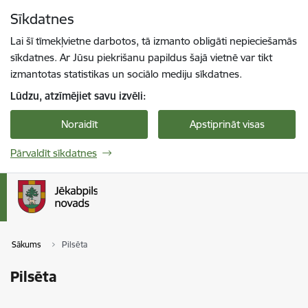
Pāriet uz lapas saturu
Sīkdatnes
Spied
lai meklētu
Enter
Lai šī tīmekļvietne darbotos, tā izmanto obligāti nepieciešamās
sīkdatnes. Ar Jūsu piekrišanu papildus šajā vietnē var tikt
izmantotas statistikas un sociālo mediju sīkdatnes.
Lūdzu, atzīmējiet savu izvēli:
Noraidīt
Apstiprināt visas
Pārvaldīt sīkdatnes
Sākums
Pilsēta
Pilsēta