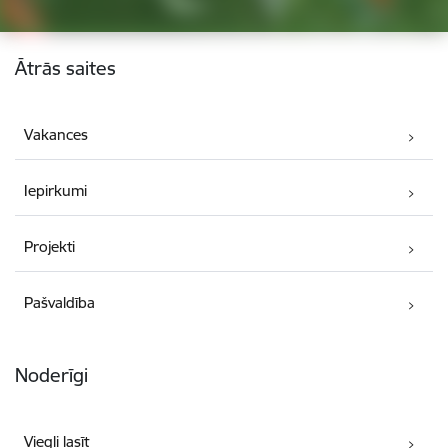
Kājene
Ātrās saites
Vakances
Iepirkumi
Projekti
Pašvaldība
Noderīgi
Viegli lasīt