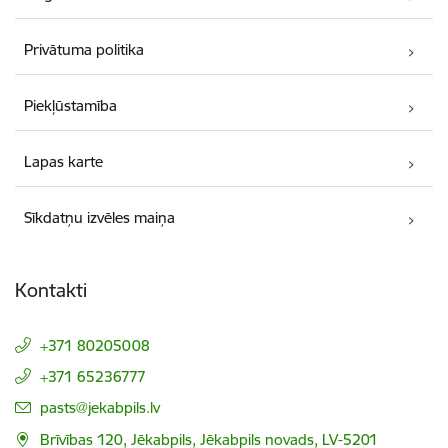
Privātuma politika
Piekļūstamība
Lapas karte
Sīkdatņu izvēles maiņa
Kontakti
+371 80205008
+371 65236777
E-pasts:
pasts@jekabpils.lv
Brīvības 120, Jēkabpils, Jēkabpils novads, LV-5201