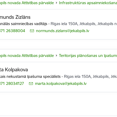
pils novada Attīstības pārvalde
Infrastruktūras apsaimniekošan
munds Zizlāns
ālās saimniecības vadītājs
-
Rīgas iela 150A, Jēkabpils, Jēkabpils n
371 26388004
E-pasts:
normunds.zizlans@jekabpils.lv
pils novada Attīstības pārvalde
Teritorijas plānošanas un īpašu
ta Kolpakova
ais nekustamā īpašuma speciālists
-
Rīgas iela 150A, Jēkabpils, Jēk
371 28034127
E-pasts:
marta.kolpakova@jekabpils.lv