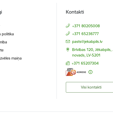
i
Kontakti
t
+371 80205008
+371 65236777
 politika
E-pasts:
pasts@jekabpils.lv
mība
Brīvības 120, Jēkabpils,
te
novads, LV-5201
izvēles maiņa
+371 65207304
Visi kontakti