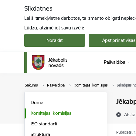
Pāriet uz lapas saturu
Sīkdatnes
Lai šī tīmekļvietne darbotos, tā izmanto obligāti nepiec
Lūdzu, atzīmējiet savu izvēli:
Noraidīt
Apstiprināt visas
Pašvaldība
Sākums
Pašvaldība
Komitejas, komisijas
Jēkabpils n
Jēkabp
Dome
Komitejas, komisijas
Atska
ISO standarti
Publicēts: 
Struktūra