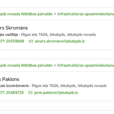
pils novada Attīstības pārvalde
Infrastruktūras apsaimniekošan
ārs Skromāns
as vadītājs
-
Rīgas iela 150A, Jēkabpils, Jēkabpils novads
371 29359849
E-pasts:
ainars.skromans@jekabpils.lv
pils novada Attīstības pārvalde
Infrastruktūras apsaimniekošan
s Paklons
ais būvinženieris
-
Rīgas iela 150A, Jēkabpils, Jēkabpils novads
371 25469729
E-pasts:
janis.paklons@jekabpils.lv