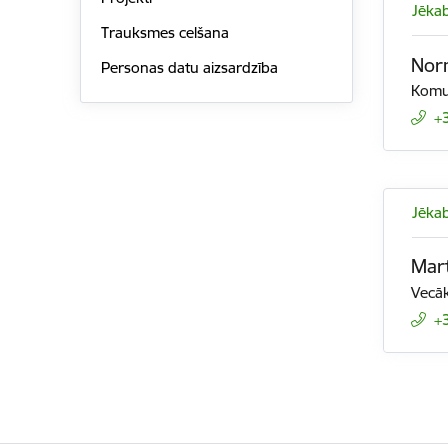
Jēkab
Trauksmes celšana
Nor
Personas datu aizsardzība
Komun
+
Jēkab
Mar
Vecāk
+