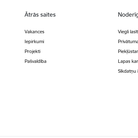
Kājene
Ātrās saites
Noderīg
Vakances
Viegli lasī
Iepirkumi
Privātuma
Projekti
Piekļūsta
Pašvaldība
Lapas kar
Sīkdatņu 