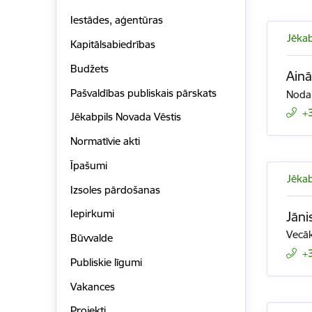
Iestādes, aģentūras
Jēkab
Kapitālsabiedrības
Budžets
Ain
Pašvaldības publiskais pārskats
Nodaļ
+
Jēkabpils Novada Vēstis
Normatīvie akti
Īpašumi
Jēkab
Izsoles pārdošanas
Iepirkumi
Jāni
Vecāk
Būvvalde
+
Publiskie līgumi
Vakances
Projekti