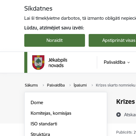
Pāriet uz lapas saturu
Sīkdatnes
Lai šī tīmekļvietne darbotos, tā izmanto obligāti nepiec
Lūdzu, atzīmējiet savu izvēli:
Noraidīt
Apstiprināt visas
Pašvaldība
Sākums
Pašvaldība
Īpašumi
Krīzes skarto nomnieku 
Krīzes
Dome
Komitejas, komisijas
Atska
ISO standarti
Publicēts: 
Struktūra