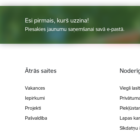
Esi pirmais, kurš uzzina!
Piesakies jaunumu saņemšanai savā e-pastā.
Kājene
Ātrās saites
Noderīg
Vakances
Viegli lasī
Iepirkumi
Privātuma
Projekti
Piekļūsta
Pašvaldība
Lapas kar
Sīkdatņu 