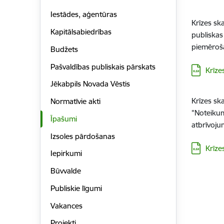
Iestādes, aģentūras
Krīzes sk
Kapitālsabiedrības
publiskas
piemēroša
Budžets
Pašvaldības publiskais pārskats
Lejupielā
Krīze
Jēkabpils Novada Vēstis
Krīzes sk
Normatīvie akti
"Noteikum
Īpašumi
atbrīvoju
Izsoles pārdošanas
Lejupielā
Krīze
Iepirkumi
Būvvalde
Publiskie līgumi
Vakances
Projekti