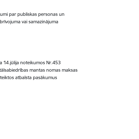
kumi par publiskas personas un
tbrīvojuma vai samazinājuma
a 14.jūlija noteikumos Nr.453
pitālsabiedrības mantas nomas maksas
oteiktos atbalsta pasākumus