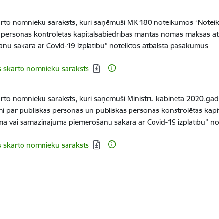
arto nomnieku saraksts, kuri saņēmuši MK 180.noteikumos “Notei
 personas kontrolētas kapitālsabiedrības mantas nomas maksas a
nu sakarā ar Covid-19 izplatību” noteiktos atbalsta pasākumus
dēt:
s skarto nomnieku saraksts
arto nomnieku saraksts, kuri saņemuši Ministru kabineta 2020.gad
i par publiskas personas un publiskas personas konstrolētas ka
ma vai samazinājuma piemērošanu sakarā ar Covid-19 izplatību" n
dēt:
s skarto nomnieku saraksts