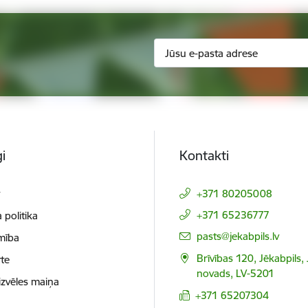
i
Kontakti
t
+371 80205008
+371 65236777
 politika
E-pasts:
pasts@jekabpils.lv
mība
Brīvības 120, Jēkabpils,
te
novads, LV-5201
izvēles maiņa
+371 65207304