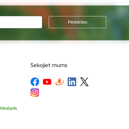
Sekojiet mums
 Jēkabpils