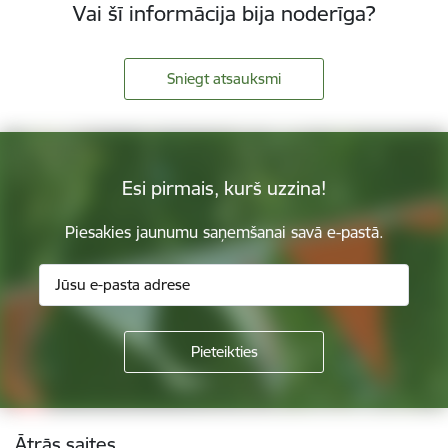
Vai šī informācija bija noderīga?
Sniegt atsauksmi
Esi pirmais, kurš uzzina!
Piesakies jaunumu saņemšanai savā e-pastā.
Kājene
Ātrās saites