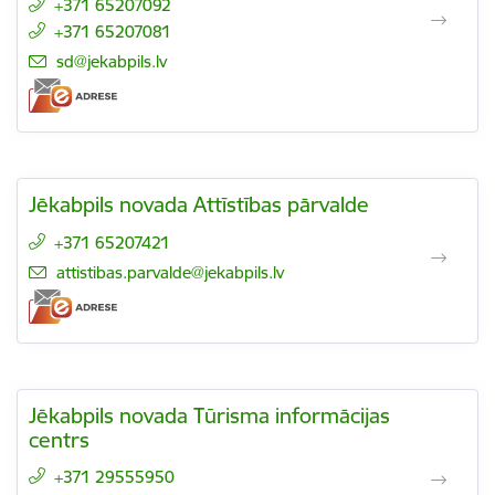
+371 65207092
+371 65207081
E-pasts:
sd@jekabpils.lv
Jēkabpils novada Attīstības pārvalde
+371 65207421
E-pasts:
attistibas.parvalde@jekabpils.lv
Jēkabpils novada Tūrisma informācijas
centrs
+371 29555950