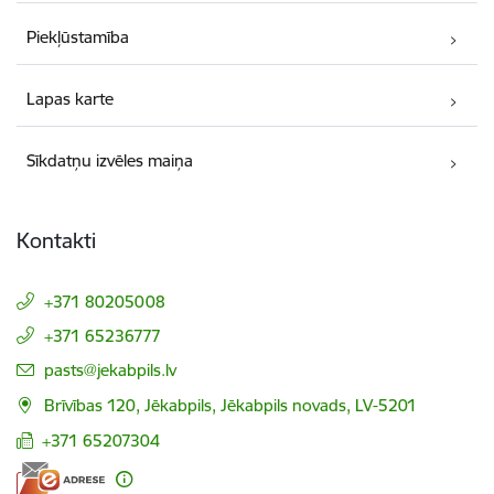
Piekļūstamība
Lapas karte
Sīkdatņu izvēles maiņa
Kontakti
+371 80205008
+371 65236777
E-pasts:
pasts@jekabpils.lv
Brīvības 120, Jēkabpils, Jēkabpils novads, LV-5201
+371 65207304