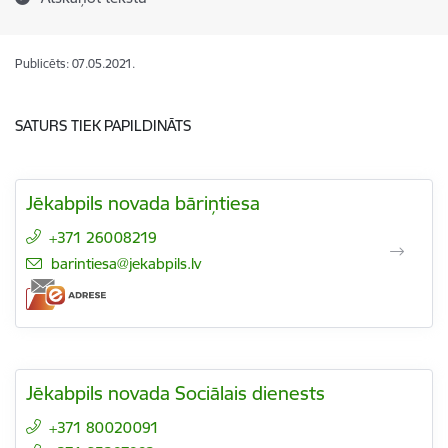
Publicēts: 07.05.2021.
SATURS TIEK PAPILDINĀTS
Jēkabpils novada bāriņtiesa
+371 26008219
E-pasts:
barintiesa@jekabpils.lv
Jēkabpils novada Sociālais dienests
+371 80020091