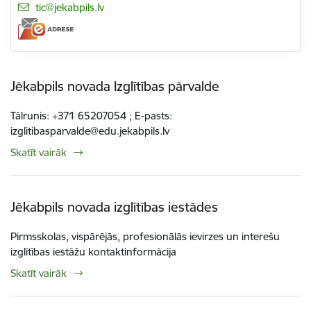
E-pasts:
tic@jekabpils.lv
Jēkabpils novada Izglītības pārvalde
Tālrunis: +371 65207054 ; E-pasts:
izglitibasparvalde@edu.jekabpils.lv
Skatīt vairāk
Jēkabpils novada izglītības iestādes
Pirmsskolas, vispārējās, profesionālās ievirzes un interešu
izglītības iestāžu kontaktinformācija
Skatīt vairāk