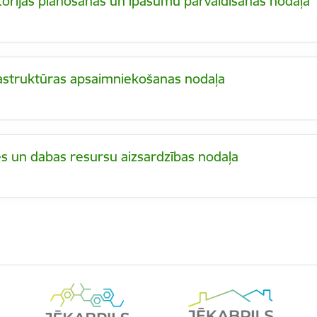
torijas plānošanas un īpašumu pārvaldīšanas nodaļa
rastruktūras apsaimniekošanas nodaļa
s un dabas resursu aizsardzības nodaļa