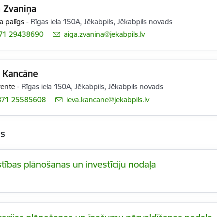
 Zvaniņa
a palīgs
-
Rīgas iela 150A, Jēkabpils, Jēkabpils novads
71 29438690
E-pasts:
aiga.zvanina@jekabpils.lv
a Kancāne
rente
-
Rīgas iela 150A, Jēkabpils, Jēkabpils novads
371 25585608
E-pasts:
ieva.kancane@jekabpils.lv
as
stības plānošanas un investīciju nodaļa