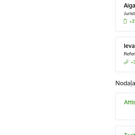
Aiga
Jurist
+3
Iev
Refe
+
Nodaļ
Attī