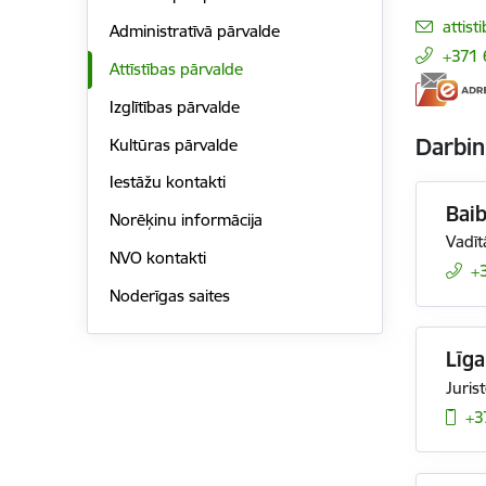
E-pas
attist
Administratīvā pārvalde
+371
Attīstības pārvalde
Izglītības pārvalde
Darbin
Kultūras pārvalde
Iestāžu kontakti
Bai
Norēķinu informācija
Vadīt
NVO kontakti
+
Noderīgas saites
Līga
Juris
+3