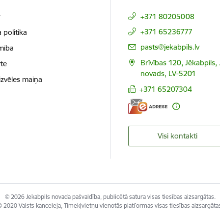
t
+371 80205008
+371 65236777
 politika
E-pasts:
pasts@jekabpils.lv
mība
Brīvības 120, Jēkabpils,
te
novads, LV-5201
izvēles maiņa
+371 65207304
Visi kontakti
© 2026 Jekabpils novada pašvaldība, publicētā satura visas tiesības aizsargātas.
 2020 Valsts kanceleja, Tīmekļvietņu vienotās platformas visas tiesības aizsargāta