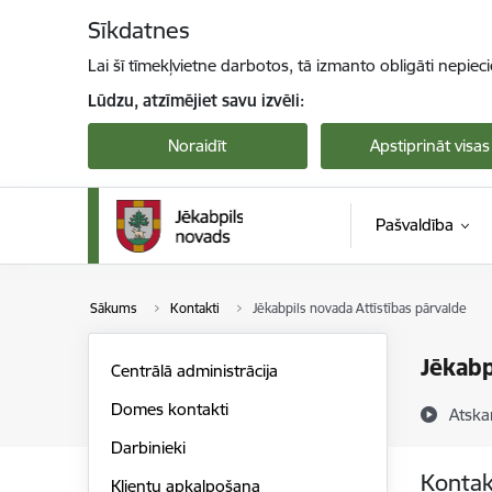
Pāriet uz lapas saturu
Sīkdatnes
Lai šī tīmekļvietne darbotos, tā izmanto obligāti nepiec
Lūdzu, atzīmējiet savu izvēli:
Noraidīt
Apstiprināt visas
Pašvaldība
Sākums
Kontakti
Jēkabpils novada Attīstības pārvalde
Jēkabp
Centrālā administrācija
Domes kontakti
Atska
Darbinieki
Kontak
Klientu apkalpošana