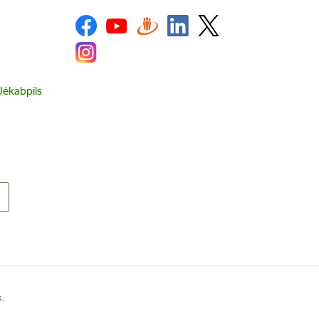
 Jēkabpils
s.