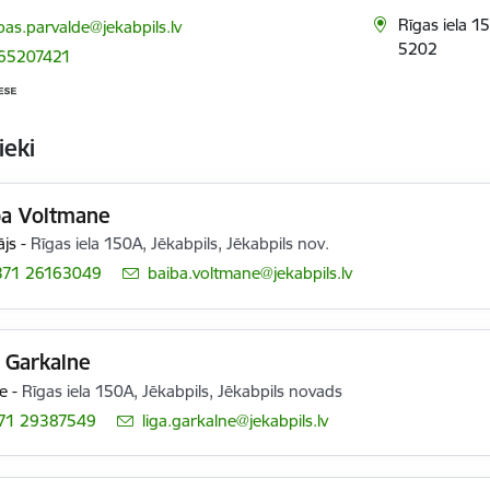
ts:
Rīgas iela 1
ibas.parvalde@jekabpils.lv
5202
 65207421
ieki
ba Voltmane
ājs
-
Rīgas iela 150A, Jēkabpils, Jēkabpils nov.
371 26163049
E-pasts:
baiba.voltmane@jekabpils.lv
 Garkalne
te
-
Rīgas iela 150A, Jēkabpils, Jēkabpils novads
71 29387549
E-pasts:
liga.garkalne@jekabpils.lv