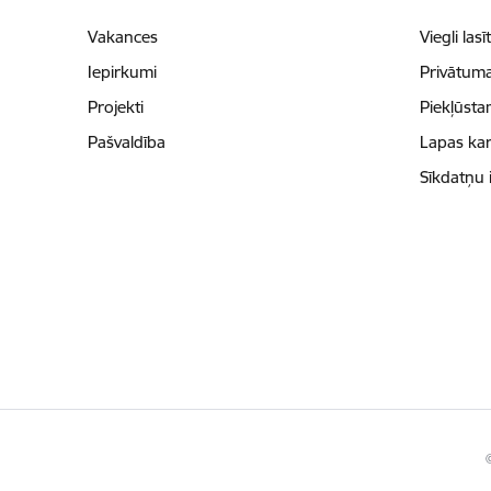
Vakances
Viegli lasī
Iepirkumi
Privātuma
Projekti
Piekļūsta
Pašvaldība
Lapas kar
Sīkdatņu 
©