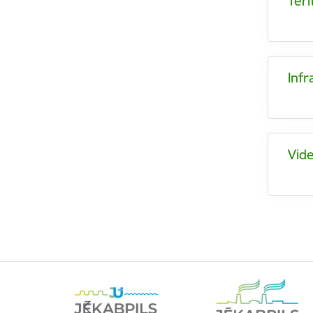
Teri
Inf
Vide