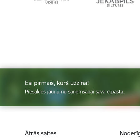
Esi pirmais, kurš uzzina!
Piesakies jaunumu saņemšanai savā e-pastā.
Kājene
Ātrās saites
Noderīg