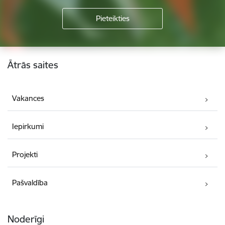
Kājene
Ātrās saites
Vakances
Iepirkumi
Projekti
Pašvaldība
Noderīgi