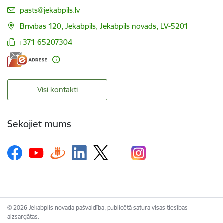
E-pasts:
pasts@jekabpils.lv
Brīvības 120, Jēkabpils, Jēkabpils novads, LV-5201
+371 65207304
Visi kontakti
Sekojiet mums
© 2026 Jekabpils novada pašvaldība, publicētā satura visas tiesības
aizsargātas.