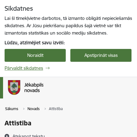
Pāriet uz lapas saturu
Sīkdatnes
Spied
lai meklētu
Enter
Lai šī tīmekļvietne darbotos, tā izmanto obligāti nepieciešamās
sīkdatnes. Ar Jūsu piekrišanu papildus šajā vietnē var tikt
izmantotas statistikas un sociālo mediju sīkdatnes.
Lūdzu, atzīmējiet savu izvēli:
Noraidīt
Apstiprināt visas
Pārvaldīt sīkdatnes
Sākums
Novads
Attīstība
Attīstība
Atskaņot tekstu