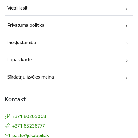
Viegli lasīt
Privātuma politika
Piekļūstamība
Lapas karte
Sīkdatņu izvēles maiņa
Kontakti
+371 80205008
+371 65236777
E-pasts:
pasts@jekabpils.lv