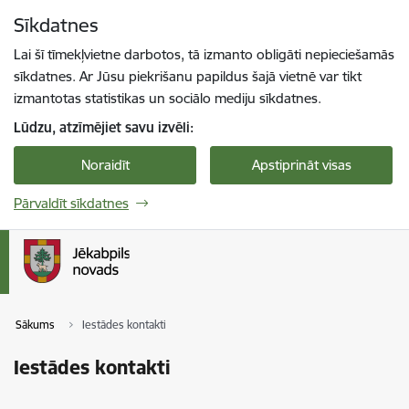
Pāriet uz lapas saturu
Sīkdatnes
Spied
lai meklētu
Enter
Lai šī tīmekļvietne darbotos, tā izmanto obligāti nepieciešamās
sīkdatnes. Ar Jūsu piekrišanu papildus šajā vietnē var tikt
izmantotas statistikas un sociālo mediju sīkdatnes.
Lūdzu, atzīmējiet savu izvēli:
Noraidīt
Apstiprināt visas
Pārvaldīt sīkdatnes
Sākums
Iestādes kontakti
Iestādes kontakti