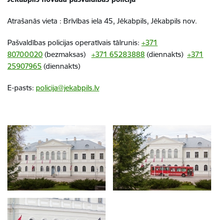
Atrašanās vieta : Brīvības iela 45, Jēkabpils, Jēkabpils nov.
Pašvaldības policijas operatīvais tālrunis:
+371
80700020
(bezmaksas)
+371 65283888
(diennakts)
+371
25907965
(diennakts)
E-pasts:
policija@jekabpils.lv