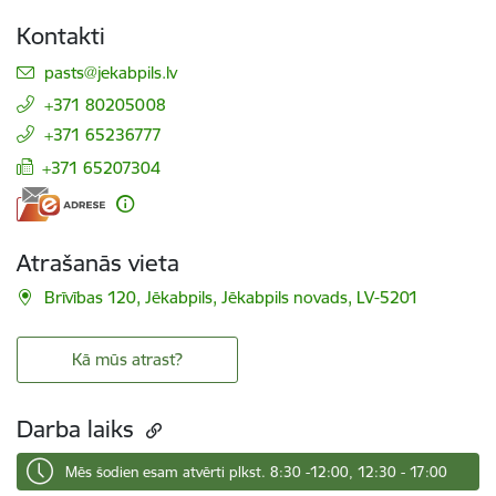
Kontakti
E-pasts:
pasts@jekabpils.lv
+371 80205008
+371 65236777
+371 65207304
Atrašanās vieta
Brīvības 120, Jēkabpils, Jēkabpils novads, LV-5201
Kā mūs atrast?
Darba laiks
Mēs šodien esam atvērti plkst. 8:30 -12:00, 12:30 - 17:00