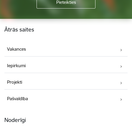
Kājene
Ātrās saites
Vakances
Iepirkumi
Projekti
Pašvaldība
Noderīgi