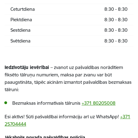
Ceturtdiena
8:30 - 8:30
Piektdiena
8:30 - 8:30
Sestdiena
8:30 - 8:30
Svētdiena
8:30 - 8:30
Iedzīvotāju ievērībai
– zvanot uz pašvaldības norādītiem
fiksēto tālruņu numuriem, maksa par zvanu var būt
paaugstināta, tāpēc aicinām izmantot pašvaldības bezmaksas
tālruni:
Bezmaksas informatīvais tālrunis
+371 80205008
Esi aktīvs! Sūti pašvaldībai informāciju arī uz WhatsApp!
+371
25704444
Jēkabpils novada pašvaldības policija