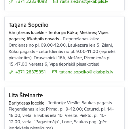
+371 22334098
E-pasts:
raitis.ziedins@jekabpils.lv
Tatjana Šopeiko
Bāriņtiesas locekle - Teritorija: Kūku; Mežāres; Vīpes
pagasts; Jēkabpils novads
-
Pieņemšanas laiks:
Otrdienās no pl. 09.00-12.00, Laukezera iela 5, Zīlāni,
Kūku pagasts - ceturtdienās no pl. 9.00-11.00 (iepriekš
piesakoties), Druvasnieki 16A, Mežāre, Pirmdienās pl.
15.-17.00 Neretas 6, Vīpe (iepriekš piesakoties)
+371 26375351
E-pasts:
tatjana.sopeiko@jekabpils.lv
Lita Šteinarte
Bāriņtiesas locekle
-
Teritorija: Viesīte, Saukas pagasts.
Pieņemšanas laiks: Pirmd. pl. 9–12.00; Ceturtd. pl. 14–
18.00, vieta: Brīvības iela 10, Viesīte. Piektd. pl. 10-
12.00, vieta: “Pagastmāja”, Lone, Saukas pag. (pēc
iepriekšēja pieteikuma)