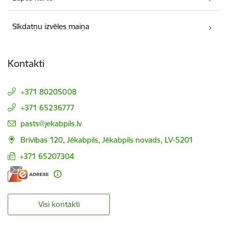
Sīkdatņu izvēles maiņa
Kontakti
+371 80205008
+371 65236777
E-pasts:
pasts@jekabpils.lv
Brīvības 120, Jēkabpils, Jēkabpils novads, LV-5201
+371 65207304
Visi kontakti