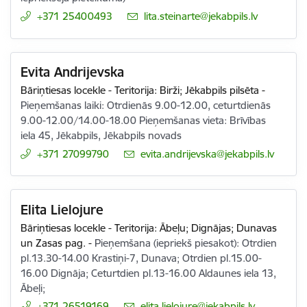
+371 25400493
E-pasts:
lita.steinarte@jekabpils.lv
Evita Andrijevska
Bāriņtiesas locekle - Teritorija: Birži; Jēkabpils pilsēta
-
Pieņemšanas laiki: Otrdienās 9.00-12.00, ceturtdienās
9.00-12.00/14.00-18.00 Pieņemšanas vieta: Brīvības
iela 45, Jēkabpils, Jēkabpils novads
+371 27099790
E-pasts:
evita.andrijevska@jekabpils.lv
Elita Lielojure
Bāriņtiesas locekle - Teritorija: Ābeļu; Dignājas; Dunavas
un Zasas pag.
-
Pieņemšana (iepriekš piesakot): Otrdien
pl.13.30-14.00 Krastiņi-7, Dunava; Otrdien pl.15.00-
16.00 Dignāja; Ceturtdien pl.13-16.00 Aldaunes iela 13,
Ābeļi;
+371 26519169
E-pasts:
elita.lielojure@jekabpils.lv