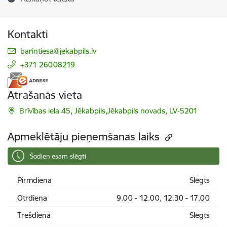
Kontakti
E-pasts:
barintiesa@jekabpils.lv
+371 26008219
Atrašanās vieta
Brīvības iela 45, Jēkabpils,Jēkabpils novads, LV-5201
Apmeklētāju pieņemšanas laiks
Šodien esam slēgti
Pirmdiena
Slēgts
Otrdiena
9.00 - 12.00, 12.30 - 17.00
Trešdiena
Slēgts