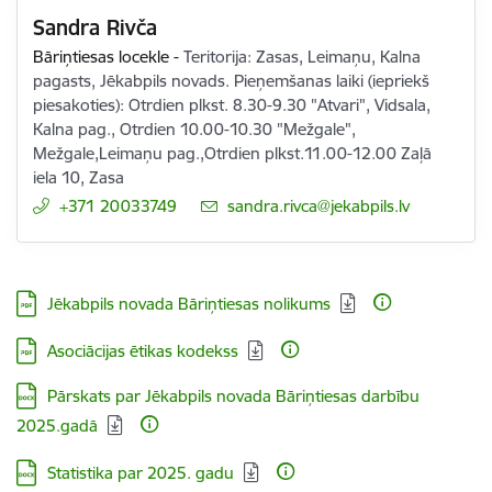
Sandra Rivča
Bāriņtiesas locekle
-
Teritorija: Zasas, Leimaņu, Kalna
pagasts, Jēkabpils novads. Pieņemšanas laiki (iepriekš
piesakoties): Otrdien plkst. 8.30-9.30 "Atvari", Vidsala,
Kalna pag., Otrdien 10.00-10.30 "Mežgale",
Mežgale,Leimaņu pag.,Otrdien plkst.11.00-12.00 Zaļā
iela 10, Zasa
+371 20033749
E-pasts:
sandra.rivca@jekabpils.lv
Lejupielādēt:
Jēkabpils novada Bāriņtiesas nolikums
Lejupielādēt:
Asociācijas ētikas kodekss
Lejupielādēt:
Pārskats par Jēkabpils novada Bāriņtiesas darbību
2025.gadā
Lejupielādēt:
Statistika par 2025. gadu