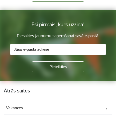
Esi pirmais, kurš uzzina!
Piesakies jaunumu saņemšanai savā e-pastā.
Kājene
Ātrās saites
Vakances