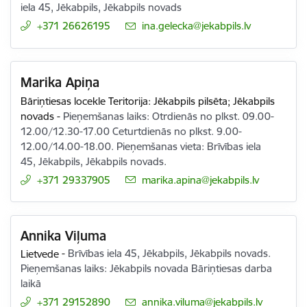
iela 45, Jēkabpils, Jēkabpils novads
+371 26626195
E-pasts:
ina.gelecka@jekabpils.lv
Marika Apiņa
Bāriņtiesas locekle Teritorija: Jēkabpils pilsēta; Jēkabpils
novads
-
Pieņemšanas laiks: Otrdienās no plkst. 09.00-
12.00/12.30-17.00 Ceturtdienās no plkst. 9.00-
12.00/14.00-18.00. Pieņemšanas vieta: Brīvības iela
45, Jēkabpils, Jēkabpils novads.
+371 29337905
E-pasts:
marika.apina@jekabpils.lv
Annika Viļuma
Lietvede
-
Brīvības iela 45, Jēkabpils, Jēkabpils novads.
Pieņemšanas laiks: Jēkabpils novada Bāriņtiesas darba
laikā
+371 29152890
E-pasts:
annika.viluma@jekabpils.lv