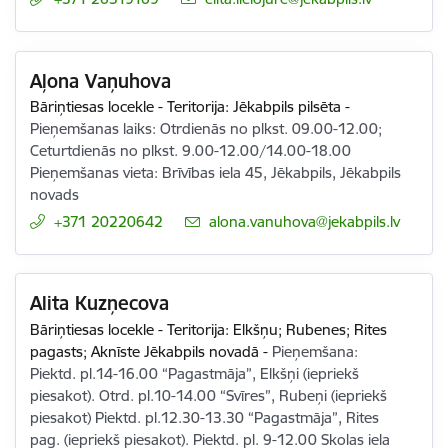
Aļona Vaņuhova
Bāriņtiesas locekle - Teritorija: Jēkabpils pilsēta
-
Pieņemšanas laiks: Otrdienās no plkst. 09.00-12.00;
Ceturtdienās no plkst. 9.00-12.00/14.00-18.00
Pieņemšanas vieta: Brīvības iela 45, Jēkabpils, Jēkabpils
novads
+371 20220642
E-pasts:
alona.vanuhova@jekabpils.lv
Alita Kuzņecova
Bāriņtiesas locekle - Teritorija: Elkšņu; Rubenes; Rites
pagasts; Aknīste Jēkabpils novadā
-
Pieņemšana:
Piektd. pl.14-16.00 “Pagastmāja”, Elkšņi (iepriekš
piesakot). Otrd. pl.10-14.00 “Svīres”, Rubeņi (iepriekš
piesakot) Piektd. pl.12.30-13.30 “Pagastmāja”, Rites
pag. (iepriekš piesakot). Piektd. pl. 9-12.00 Skolas iela