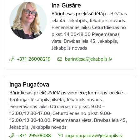
Ina Gusāre
Bāriņtiesas priekšsēdētāja
-
Brīvības
iela 45, Jēkabpils, Jēkabpils novads.
Pieņemšanas laiks: Ceturtdienās no
plkst. 14.00-18.00 Pieņemšanas
vieta: Brīvības iela 45, Jēkabpils,
Jēkabpils novads
+371 26008219
E-pasts:
barintiesa@jekabpils.lv
Inga Pugačova
Bāriņtiesas priekšsēdētājas vietniece; komisijas locekle
-
Teritorija: Jēkabpils pilsēta, Jēkabpils novads.
Pieņemšanas laiks: Otrdienās no plkst. 9.00 –
12.00/12.30-17.00; Ceturtdienās no plkst. 9.00-
12.00/12.30-18.00. Pieņemšanas vieta: Brīvības iela 45,
Jēkabpils, Jēkabpils novads
+371 29538088
E-pasts:
inga.pugacova@jekabpils.lv