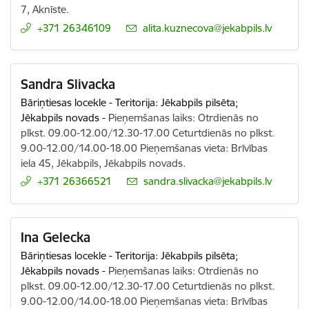
7, Aknīste.
+371 26346109
E-pasts:
alita.kuznecova@jekabpils.lv
Sandra Slivacka
Bāriņtiesas locekle - Teritorija: Jēkabpils pilsēta;
Jēkabpils novads
-
Pieņemšanas laiks: Otrdienās no
plkst. 09.00-12.00/12.30-17.00 Ceturtdienās no plkst.
9.00-12.00/14.00-18.00 Pieņemšanas vieta: Brīvības
iela 45, Jēkabpils, Jēkabpils novads.
+371 26366521
E-pasts:
sandra.slivacka@jekabpils.lv
Ina Gelecka
Bāriņtiesas locekle - Teritorija: Jēkabpils pilsēta;
Jēkabpils novads
-
Pieņemšanas laiks: Otrdienās no
plkst. 09.00-12.00/12.30-17.00 Ceturtdienās no plkst.
9.00-12.00/14.00-18.00 Pieņemšanas vieta: Brīvības