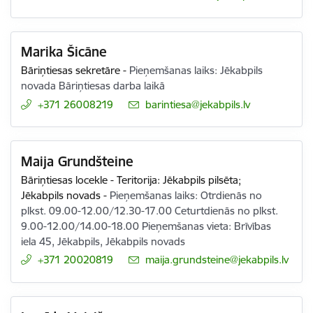
Marika Šicāne
Bāriņtiesas sekretāre
-
Pieņemšanas laiks: Jēkabpils
novada Bāriņtiesas darba laikā
+371 26008219
E-pasts:
barintiesa@jekabpils.lv
Maija Grundšteine
Bāriņtiesas locekle - Teritorija: Jēkabpils pilsēta;
Jēkabpils novads
-
Pieņemšanas laiks: Otrdienās no
plkst. 09.00-12.00/12.30-17.00 Ceturtdienās no plkst.
9.00-12.00/14.00-18.00 Pieņemšanas vieta: Brīvības
iela 45, Jēkabpils, Jēkabpils novads
+371 20020819
E-pasts:
maija.grundsteine@jekabpils.lv