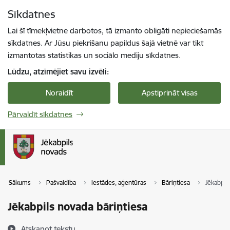
Pāriet uz lapas saturu
Sīkdatnes
Spied
lai meklētu
Enter
Lai šī tīmekļvietne darbotos, tā izmanto obligāti nepieciešamās
sīkdatnes. Ar Jūsu piekrišanu papildus šajā vietnē var tikt
izmantotas statistikas un sociālo mediju sīkdatnes.
Lūdzu, atzīmējiet savu izvēli:
Noraidīt
Apstiprināt visas
Pārvaldīt sīkdatnes
Sākums
Pašvaldība
Iestādes, aģentūras
Bāriņtiesa
Jēkabpil
Jēkabpils novada bāriņtiesa
Atskaņot tekstu