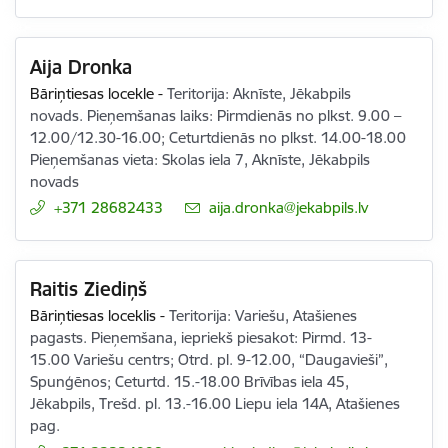
Aija Dronka
Bāriņtiesas locekle
-
Teritorija: Aknīste, Jēkabpils
novads. Pieņemšanas laiks: Pirmdienās no plkst. 9.00 –
12.00/12.30-16.00; Ceturtdienās no plkst. 14.00-18.00
Pieņemšanas vieta: Skolas iela 7, Aknīste, Jēkabpils
novads
+371 28682433
E-pasts:
aija.dronka@jekabpils.lv
Raitis Ziediņš
Bāriņtiesas loceklis
-
Teritorija: Variešu, Atašienes
pagasts. Pieņemšana, iepriekš piesakot: Pirmd. 13-
15.00 Variešu centrs; Otrd. pl. 9-12.00, “Daugavieši”,
Spunģēnos; Ceturtd. 15.-18.00 Brīvības iela 45,
Jēkabpils, Trešd. pl. 13.-16.00 Liepu iela 14A, Atašienes
pag.