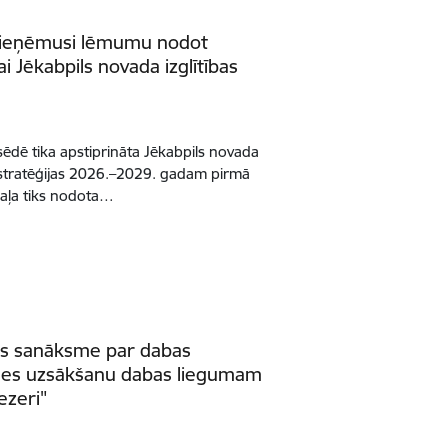
pieņēmusi lēmumu nodot
i Jēkabpils novada izglītības
ēdē tika apstiprināta Jēkabpils novada
s stratēģijas 2026.–2029. gadam pirmā
 daļa tiks nodota…
as sanāksme par dabas
rādes uzsākšanu dabas liegumam
ezeri"