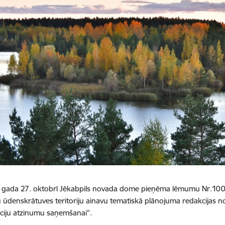
 gada 27. oktobrī Jēkabpils novada dome pieņēma lēmumu Nr.100
 ūdenskrātuves teritoriju ainavu tematiskā plānojuma redakcijas n
ūciju atzinumu saņemšanai”.