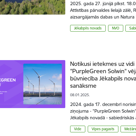
2025. gada 27. jūnijā plkst. 18
Attīstības pārvaldes lielajā zālē, 
aizsargājamās dabas un Natura 
Jēkabpils novads
NVO
Sab
Notikusi ietekmes uz vid
"PurpleGreen Solwin" vēja
būvniecība Jēkabpils nov
sanāksme
08.01.2025.
2024. gada 17. decembrī norisin
ziņojuma - "PurpleGreen Solwin" 
Jēkabpils novadā - sabiedriskā
Vide
Vīpes pagasts
Mežāre