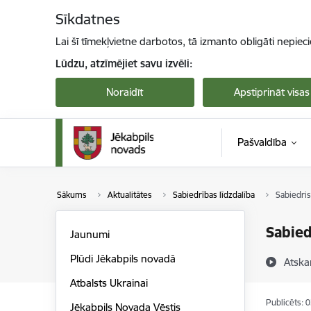
Pāriet uz lapas saturu
Sīkdatnes
Lai šī tīmekļvietne darbotos, tā izmanto obligāti nepiec
Lūdzu, atzīmējiet savu izvēli:
Noraidīt
Apstiprināt visas
Pašvaldība
Sākums
Aktualitātes
Sabiedrības līdzdalība
Sabiedri
Sabied
Jaunumi
Plūdi Jēkabpils novadā
Atska
Atbalsts Ukrainai
Publicēts: 
Jēkabpils Novada Vēstis