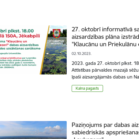
27. oktobrī informatīvā 
aizsardzības plāna izst
"Klaucānu un Priekulānu 
02.10.2023.
2023. gada 27. oktobrī plkst. 1
Attīstības pārvaldes mazajā sēžu 
īpaši aizsargājamās dabas un Na
Kalna pagasts
Paziņojums par dabas aiz
sabiedriskās apspriešan