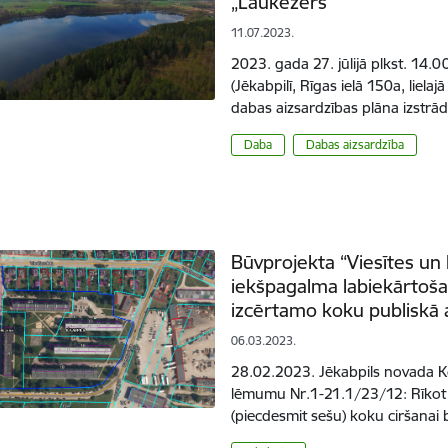
„Laukezers”
11.07.2023.
2023. gada 27. jūlijā plkst. 14.0
(Jēkabpilī, Rīgas ielā 150a, liel
dabas aizsardzības plāna izstrā
Daba
Dabas aizsardzība
Būvprojekta “Viesītes un
iekšpagalma labiekārtošan
izcērtamo koku publiskā
06.03.2023.
28.02.2023. Jēkabpils novada K
lēmumu Nr.1-21.1/23/12: Rīkot
(piecdesmit sešu) koku ciršanai 