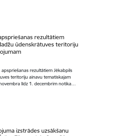
apspriešanas rezultātiem
adžu ūdenskrātuves teritoriju
ānojumam
s apspriešanas rezultātiem Jēkabpils
es teritoriju ainavu tematiskajam
novembra līdz 1. decembrim notika…
nojuma izstrādes uzsākšanu