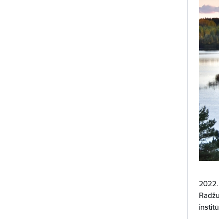
2022.
Radžu
instit