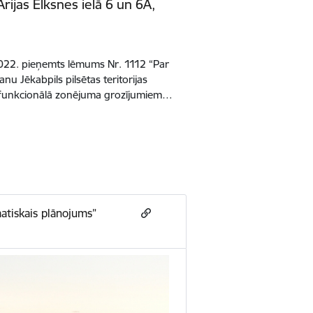
ijas Elksnes ielā 6 un 6A,
022. pieņemts lēmums Nr. 1112 “Par
nu Jēkabpils pilsētas teritorijas
funkcionālā zonējuma grozījumiem…
atiskais plānojums”