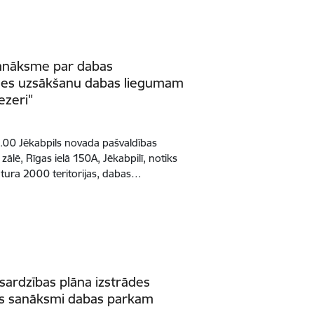
sanāksme par dabas
rādes uzsākšanu dabas liegumam
ezeri"
8.00 Jēkabpils novada pašvaldības
zālē, Rīgas ielā 150A, Jēkabpilī, notiks
tura 2000 teritorijas, dabas…
sardzības plāna izstrādes
as sanāksmi dabas parkam