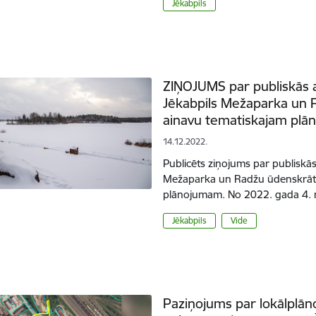
Jēkabpils
ZIŅOJUMS par publiskās 
Jēkabpils Mežaparka un R
ainavu tematiskajam pl
14.12.2022.
Publicēts ziņojums par publiskā
Mežaparka un Radžu ūdenskrātuv
plānojumam. No 2022. gada 4. 
Jēkabpils
Vide
Paziņojums par lokālplā