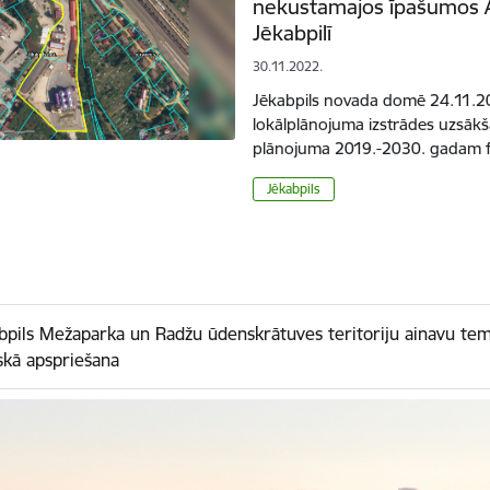
nekustamajos īpašumos Ār
Jēkabpilī
30.11.2022.
Jēkabpils novada domē 24.11.2
lokālplānojuma izstrādes uzsākša
plānojuma 2019.-2030. gadam 
Jēkabpils
bpils Mežaparka un Radžu ūdenskrātuves teritoriju ainavu tem
skā apspriešana