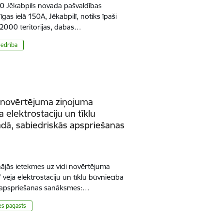
.00 Jēkabpils novada pašvaldības
Rīgas ielā 150A, Jēkabpilī, notiks īpaši
2000 teritorijas, dabas…
iedrība
i novērtējuma ziņojuma
 elektrostaciju un tīklu
adā, sabiedriskās apspriešanas
ājās ietekmes uz vidi novērtējuma
vēja elektrostaciju un tīklu būvniecība
s apspriešanas sanāksmes:…
s pagasts