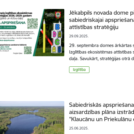
Jēkabpils novada dome 
sabiedriskajai apspriešana
attīstības stratēģiju
29.09.2025.
29. septembra domes ārkārtas s
Izglītības ekosistēmas attīstība
daļa. Savukārt, stratēģijas otrā
Izglītība
Sabiedriskās apspriešan
aizsardzības plāna izst
"Klaucānu un Priekulānu 
25.06.2025.