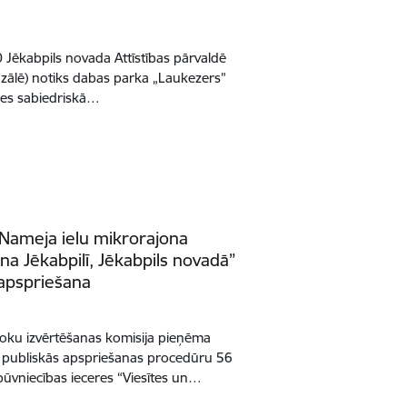
0 Jēkabpils novada Attīstības pārvaldē
ajā zālē) notiks dabas parka „Laukezers”
des sabiedriskā…
 Nameja ielu mikrorajona
a Jēkabpilī, Jēkabpils novadā”
 apspriešana
oku izvērtēšanas komisija pieņēma
 publiskās apspriešanas procedūru 56
būvniecības ieceres “Viesītes un…