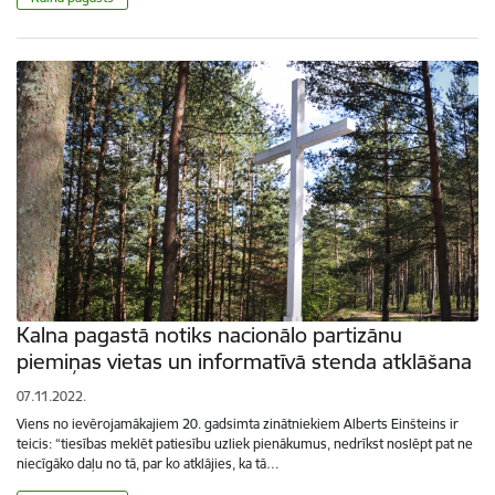
Kalna pagastā notiks nacionālo partizānu
piemiņas vietas un informatīvā stenda atklāšana
07.11.2022.
Viens no ievērojamākajiem 20. gadsimta zinātniekiem Alberts Einšteins ir
teicis: “tiesības meklēt patiesību uzliek pienākumus, nedrīkst noslēpt pat ne
niecīgāko daļu no tā, par ko atklājies, ka tā…