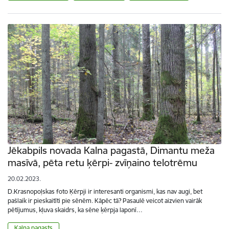
Jēkabpils novada Kalna pagastā, Dimantu meža
masīvā, pēta retu ķērpi- zvīņaino telotrēmu
20.02.2023.
D.Krasnopoļskas foto Ķērpji ir interesanti organismi, kas nav augi, bet
pašlaik ir pieskaitīti pie sēnēm. Kāpēc tā? Pasaulē veicot aizvien vairāk
pētījumus, kļuva skaidrs, ka sēne ķērpja laponī…
Kalna pagasts