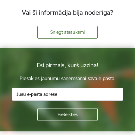
Vai šī informācija bija noderīga?
Sniegt atsauksmi
Esi pirmais, kurš uzzina!
Piesakies jaunumu saņemšanai savā e-pastā.
Kājene