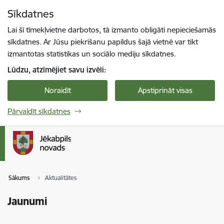
Pāriet uz lapas saturu
Sīkdatnes
Spied
lai meklētu
Enter
Lai šī tīmekļvietne darbotos, tā izmanto obligāti nepieciešamās
sīkdatnes. Ar Jūsu piekrišanu papildus šajā vietnē var tikt
izmantotas statistikas un sociālo mediju sīkdatnes.
Lūdzu, atzīmējiet savu izvēli:
Noraidīt
Apstiprināt visas
Pārvaldīt sīkdatnes
Sākums
Aktualitātes
Jaunumi