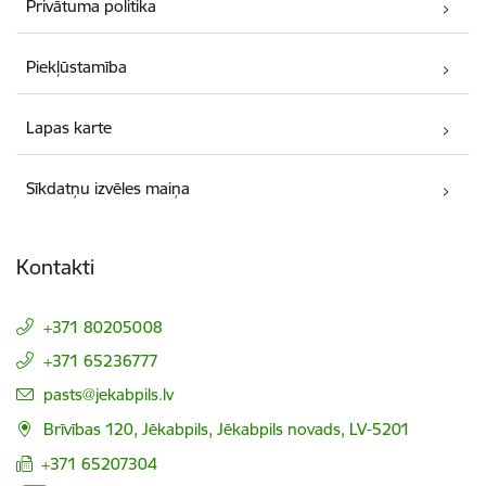
Privātuma politika
Piekļūstamība
Lapas karte
Sīkdatņu izvēles maiņa
Kontakti
+371 80205008
+371 65236777
E-pasts:
pasts@jekabpils.lv
Brīvības 120, Jēkabpils, Jēkabpils novads, LV-5201
+371 65207304