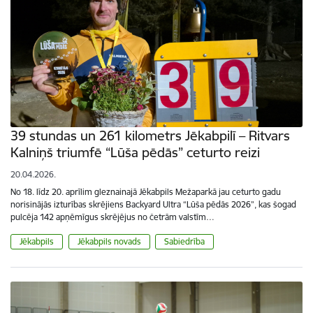
39 stundas un 261 kilometrs Jēkabpilī – Ritvars
Kalniņš triumfē “Lūša pēdās” ceturto reizi
20.04.2026.
No 18. līdz 20. aprīlim gleznainajā Jēkabpils Mežaparkā jau ceturto gadu
norisinājās izturības skrējiens Backyard Ultra “Lūša pēdās 2026”, kas šogad
pulcēja 142 apņēmīgus skrējējus no četrām valstīm…
Jēkabpils
Jēkabpils novads
Sabiedrība