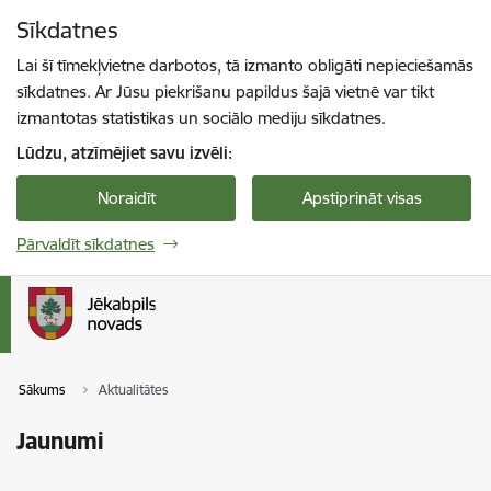
Pāriet uz lapas saturu
Sīkdatnes
Spied
lai meklētu
Enter
Lai šī tīmekļvietne darbotos, tā izmanto obligāti nepieciešamās
sīkdatnes. Ar Jūsu piekrišanu papildus šajā vietnē var tikt
izmantotas statistikas un sociālo mediju sīkdatnes.
Lūdzu, atzīmējiet savu izvēli:
Noraidīt
Apstiprināt visas
Pārvaldīt sīkdatnes
Sākums
Aktualitātes
Jaunumi