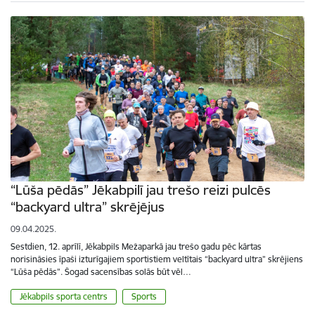
“Lūša pēdās” Jēkabpilī jau trešo reizi pulcēs
“backyard ultra” skrējējus
09.04.2025.
Sestdien, 12. aprīlī, Jēkabpils Mežaparkā jau trešo gadu pēc kārtas
norisināsies īpaši izturīgajiem sportistiem veltītais “backyard ultra” skrējiens
“Lūša pēdās”. Šogad sacensības solās būt vēl…
Jēkabpils sporta centrs
Sports