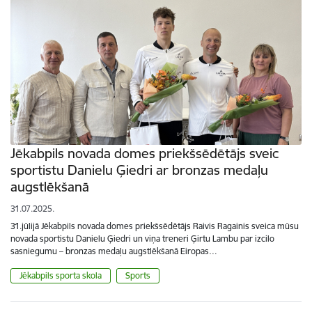
Jēkabpils novada domes priekšsēdētājs sveic
sportistu Danielu Ģiedri ar bronzas medaļu
augstlēkšanā
31.07.2025.
31.jūlijā Jēkabpils novada domes priekšsēdētājs Raivis Ragainis sveica mūsu
novada sportistu Danielu Ģiedri un viņa treneri Ģirtu Lambu par izcilo
sasniegumu – bronzas medaļu augstlēkšanā Eiropas…
Jēkabpils sporta skola
Sports