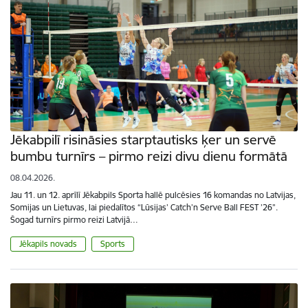
Jēkabpilī risināsies starptautisks ķer un servē
bumbu turnīrs – pirmo reizi divu dienu formātā
08.04.2026.
Jau 11. un 12. aprīlī Jēkabpils Sporta hallē pulcēsies 16 komandas no Latvijas,
Somijas un Lietuvas, lai piedalītos “Lūsijas’ Catch’n Serve Ball FEST ’26”.
Šogad turnīrs pirmo reizi Latvijā…
Jēkapils novads
Sports