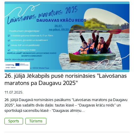
26. jūlijā Jēkabpils pusē norisināsies "Laivošanas
maratons pa Daugavu 2025"
11.07.2025.
26. jūlijā Daugavā norisināsies pasākums "Laivošanas maratons pa Daugavu
2025", kas sadalīts divās daļās: tautas klasē – “Daugavas krāču reids” un
sportiskajā sacensību klasē - “Daugavas atmiņu…
Sports
Tūrisms