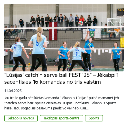
"Lūsijas' catch’n serve ball FEST ‘25" – Jēkabpilī
sacentīsies 16 komandas no trīs valstīm
11.04.2025.
Jau trešo gadu pēc kārtas komanda "Jēkabpils Lūsijas" pulcē mamanet jeb
"catch'n serve ball" spēles cienītājas uz īpašu notikumu Jēkabpils Sporta
hallē. Taču šogad šis pasākums piedzīvo vēl nebijušu…
Jēkabpils novads
Jēkabpils sporta centrs
Sports