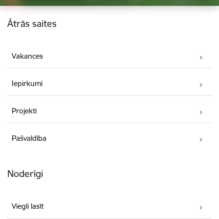
Kājene
Ātrās saites
Vakances
Iepirkumi
Projekti
Pašvaldība
Noderīgi
Viegli lasīt