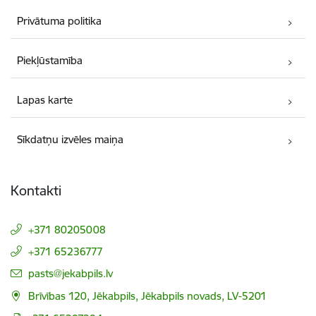
Privātuma politika
Piekļūstamība
Lapas karte
Sīkdatņu izvēles maiņa
Kontakti
+371 80205008
+371 65236777
E-pasts:
pasts@jekabpils.lv
Brīvības 120, Jēkabpils, Jēkabpils novads, LV-5201