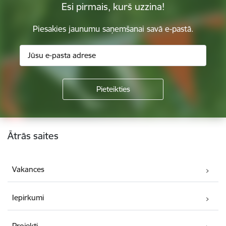
Esi pirmais, kurš uzzina!
Piesakies jaunumu saņemšanai savā e-pastā.
Kājene
Ātrās saites
Vakances
Iepirkumi
Projekti