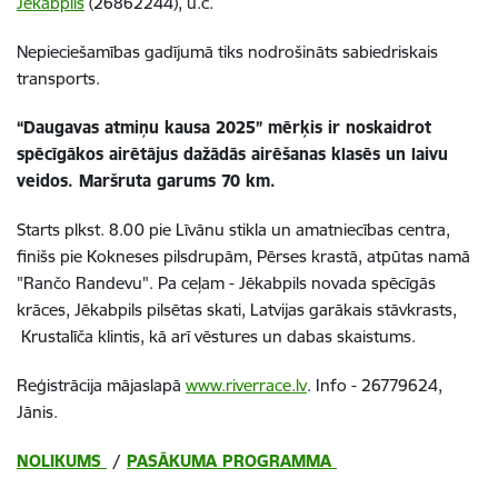
Jēkabpils
(26862244), u.c.
Nepieciešamības gadījumā tiks nodrošināts sabiedriskais
transports.
“Daugavas atmiņu kausa 2025” mērķis ir noskaidrot
spēcīgākos airētājus dažādās airēšanas klasēs un laivu
veidos. Maršruta garums 70 km.
Starts plkst. 8.00 pie Līvānu stikla un amatniecības centra,
finišs pie Kokneses pilsdrupām, Pērses krastā, atpūtas namā
"Rančo Randevu". Pa ceļam - Jēkabpils novada spēcīgās
krāces, Jēkabpils pilsētas skati, Latvijas garākais stāvkrasts,
Krustalīča klintis, kā arī vēstures un dabas skaistums.
Reģistrācija mājaslapā
www.riverrace.lv
. Info - 26779624,
Jānis.
NOLIKUMS
/
PASĀKUMA PROGRAMMA