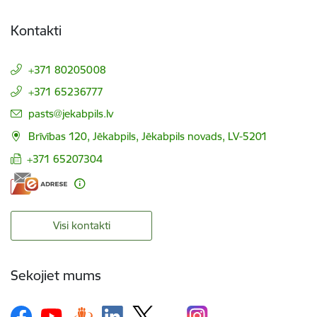
Kontakti
+371 80205008
+371 65236777
E-pasts:
pasts@jekabpils.lv
Brīvības 120, Jēkabpils, Jēkabpils novads, LV-5201
+371 65207304
Visi kontakti
Sekojiet mums