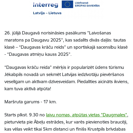
26. jūlijā Daugavā norisināsies pasākums "Laivošanas
maratons pa Daugavu 2025", kas sadalīts divās daļās: tautas
klasē – “Daugavas krāču reids” un sportiskajā sacensību klasē
- “Daugavas atmiņu kauss 2025”.
“Daugavas krāču reida” mērķis ir popularizēt ūdens tūrismu
Jēkabpils novadā un sekmēt Latvijas iedzīvotāju pievēršanos
veselīgam un aktīvam dzīvesveidam. Piedalīties aicināts ikviens,
kam tuva aktīvā atpūta!
Maršruta garums - 17 km.
Starts plkst. 9.30 no
laivu nomas, atpūtas vietas "Daugmales"
,
pieturvieta pie Ābeļu estrādes, kur varēs pievienoties braucēji,
kas vēlas veikt tikai 5km distanci un finišs Krustpils brīvdabas