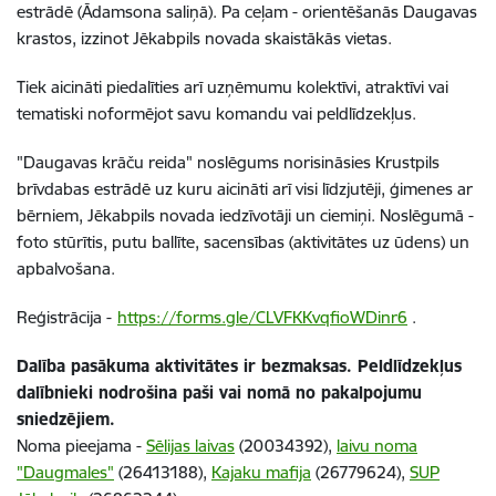
estrādē (Ādamsona saliņā). Pa ceļam - orientēšanās Daugavas
krastos, izzinot Jēkabpils novada skaistākās vietas.
Tiek aicināti piedalīties arī uzņēmumu kolektīvi, atraktīvi vai
tematiski noformējot savu komandu vai peldlīdzekļus.
"Daugavas krāču reida" noslēgums norisināsies Krustpils
brīvdabas estrādē uz kuru aicināti arī visi līdzjutēji, ģimenes ar
bērniem, Jēkabpils novada iedzīvotāji un ciemiņi. Noslēgumā -
foto stūrītis, putu ballīte, sacensības (aktivitātes uz ūdens) un
apbalvošana.
Reģistrācija -
https://forms.gle/CLVFKKvqfioWDinr6
.
Dalība pasākuma aktivitātes ir bezmaksas. Peldlīdzekļus
dalībnieki nodrošina paši vai nomā no pakalpojumu
sniedzējiem.
Noma pieejama -
Sēlijas laivas
(20034392),
laivu noma
"Daugmales"
(26413188),
Kajaku mafija
(26779624),
SUP