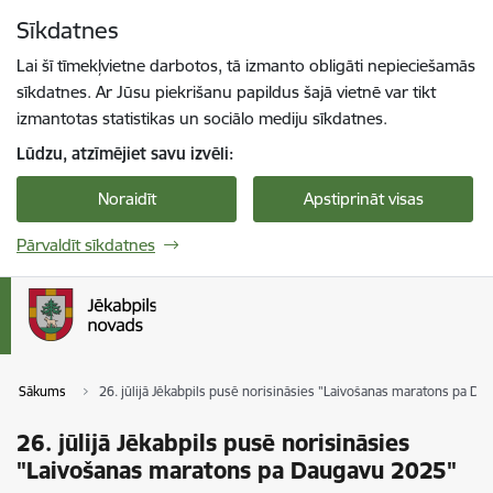
Pāriet uz lapas saturu
Sīkdatnes
Spied
lai meklētu
Enter
Lai šī tīmekļvietne darbotos, tā izmanto obligāti nepieciešamās
sīkdatnes. Ar Jūsu piekrišanu papildus šajā vietnē var tikt
izmantotas statistikas un sociālo mediju sīkdatnes.
Lūdzu, atzīmējiet savu izvēli:
Noraidīt
Apstiprināt visas
Pārvaldīt sīkdatnes
Sākums
26. jūlijā Jēkabpils pusē norisināsies "Laivošanas maratons pa D
26. jūlijā Jēkabpils pusē norisināsies
"Laivošanas maratons pa Daugavu 2025"