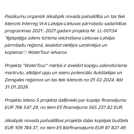
Pasākumu organizē Jēkabpils novada pašvaldība un tas tiek
īstenots Interreg VI-A Latvijas-Lietuvas pārrobežu sadarbības
programmas 2021.-2027.gadam projekta Nr. LL-00134
“Ilgtspējīga ūdens tūrisma veicināšana Lietuvas-Latvijas
pārrobežu reģionā, iesaistot vietējos uzņēmējus un
kopienas”/ WaterTour ietvaros.
Projekta “WaterTour” mērķis ir izveidot kopīgu ūdenstūrisma
maršrutu, atklājot upju un ezeru potenciālu Aukštaitijas un
Zemgales reģionos un tas tiek īstenots no 01.02.2024. līdz
31.01.2026.
Projektu īsteno 5 projekta dalībnieki par kopējo finansējumu
EUR 706 547.29, no tiem ES finansējums 565 237.82 EUR.
Jēkabpils novada pašvaldības projekta daļas kopējais budžets
EUR 109 784.37, no tiem ES līdzfinansējums EUR 87 827.49.