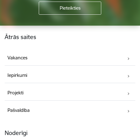
Kājene
Ātrās saites
Vakances
Iepirkumi
Projekti
Pašvaldība
Noderīgi