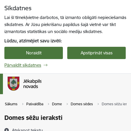
Pāriet uz lapas saturu
Sīkdatnes
Spied
lai meklētu
Enter
Lai šī tīmekļvietne darbotos, tā izmanto obligāti nepieciešamās
sīkdatnes. Ar Jūsu piekrišanu papildus šajā vietnē var tikt
izmantotas statistikas un sociālo mediju sīkdatnes.
Lūdzu, atzīmējiet savu izvēli:
Noraidīt
Apstiprināt visas
Pārvaldīt sīkdatnes
Sākums
Pašvaldība
Dome
Domes sēdes
Domes sēžu ierak
Domes sēžu ieraksti
Atskaņot tekstu