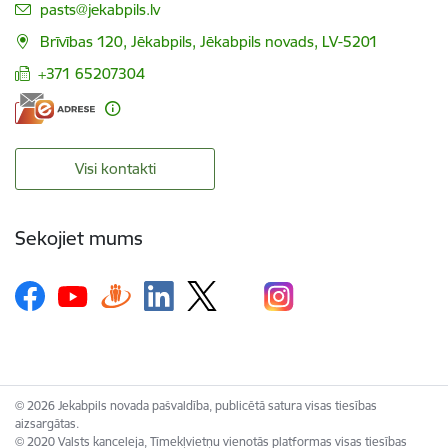
E-pasts:
pasts@jekabpils.lv
Brīvības 120, Jēkabpils, Jēkabpils novads, LV-5201
+371 65207304
Visi kontakti
Sekojiet mums
© 2026 Jekabpils novada pašvaldība, publicētā satura visas tiesības
aizsargātas.
© 2020 Valsts kanceleja, Tīmekļvietņu vienotās platformas visas tiesības