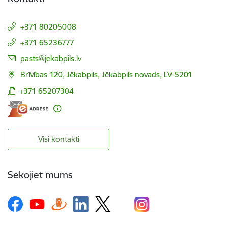
+371 80205008
+371 65236777
E-pasts:
pasts@jekabpils.lv
Brīvības 120, Jēkabpils, Jēkabpils novads, LV-5201
+371 65207304
Visi kontakti
Sekojiet mums