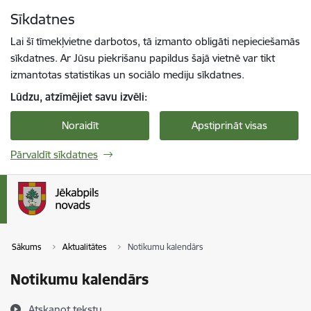
Pāriet uz lapas saturu
Sīkdatnes
Spied
lai meklētu
Enter
Lai šī tīmekļvietne darbotos, tā izmanto obligāti nepieciešamās
sīkdatnes. Ar Jūsu piekrišanu papildus šajā vietnē var tikt
izmantotas statistikas un sociālo mediju sīkdatnes.
Lūdzu, atzīmējiet savu izvēli:
Noraidīt
Apstiprināt visas
Pārvaldīt sīkdatnes
Sākums
Aktualitātes
Notikumu kalendārs
Notikumu kalendārs
Atskaņot tekstu