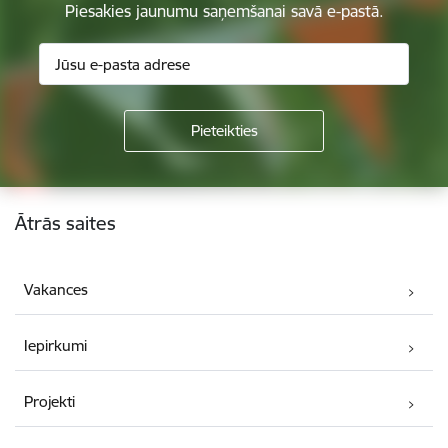
Piesakies jaunumu saņemšanai savā e-pastā.
Kājene
Ātrās saites
Vakances
Iepirkumi
Projekti