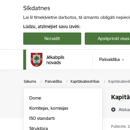
Pāriet uz lapas saturu
Sīkdatnes
Lai šī tīmekļvietne darbotos, tā izmanto obligāti nepiec
Lūdzu, atzīmējiet savu izvēli:
Noraidīt
Apstiprināt visas
Pašvaldība
Sākums
Pašvaldība
Kapitālsabiedrības
Kapitālsabied
Kapitā
Dome
Komitejas, komisijas
Atska
ISO standarti
Publicēts: 
Struktūra