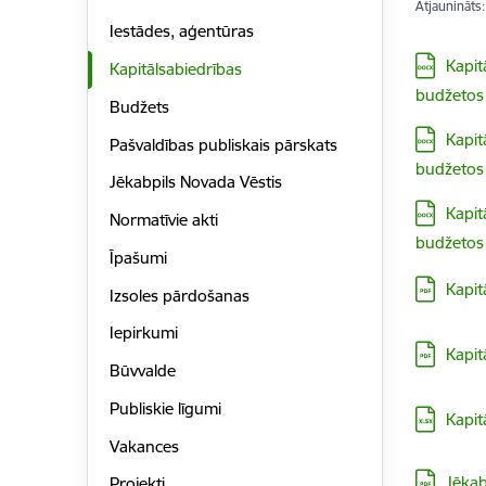
Atjaunināts
Iestādes, aģentūras
Lejupielā
Kapit
Kapitālsabiedrības
budžetos
Budžets
Lejupielā
Kapit
Pašvaldības publiskais pārskats
budžetos
Jēkabpils Novada Vēstis
Lejupielā
Kapit
Normatīvie akti
budžetos
Īpašumi
Lejupielā
Kapit
Izsoles pārdošanas
Iepirkumi
Lejupielā
Kapit
Būvvalde
Publiskie līgumi
Lejupielā
Kapit
Vakances
Lejupielā
Jēkab
Projekti