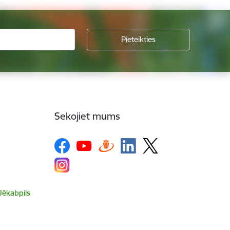
Sekojiet mums
 Jēkabpils