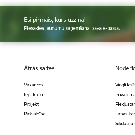
Esi pirmais, kurš uzzina!
Piesakies jaunumu saņemšanai savā e-pastā.
Kājene
Ātrās saites
Noderīg
Vakances
Viegli lasī
Iepirkumi
Privātuma
Projekti
Piekļūsta
Pašvaldība
Lapas kar
Sīkdatņu 