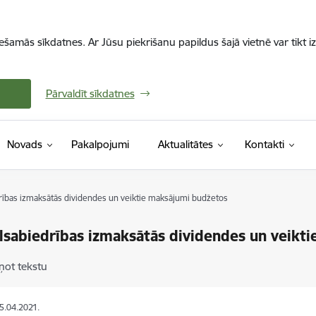
iešamās sīkdatnes. Ar Jūsu piekrišanu papildus šajā vietnē var tikt i
Pārvaldīt sīkdatnes
Novads
Pakalpojumi
Aktualitātes
Kontakti
rības izmaksātās dividendes un veiktie maksājumi budžetos
lsabiedrības izmaksātās dividendes un veikt
ņot tekstu
25.04.2021.