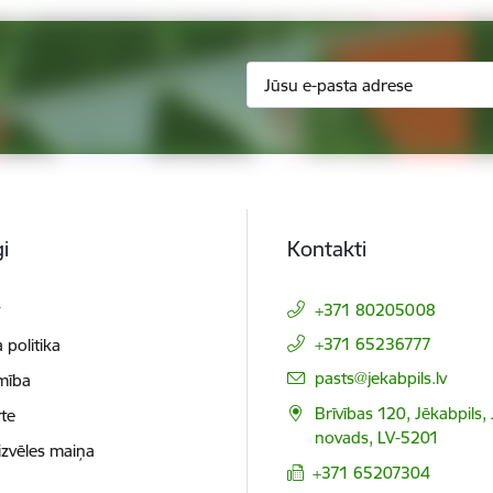
i
Kontakti
t
+371 80205008
+371 65236777
 politika
E-pasts:
pasts@jekabpils.lv
mība
Brīvības 120, Jēkabpils,
te
novads, LV-5201
izvēles maiņa
+371 65207304