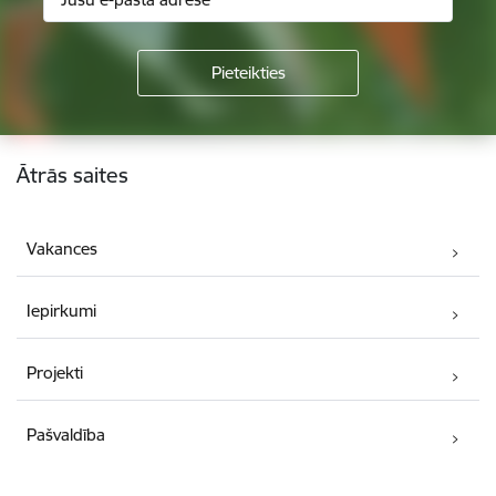
Kājene
Ātrās saites
Vakances
Iepirkumi
Projekti
Pašvaldība