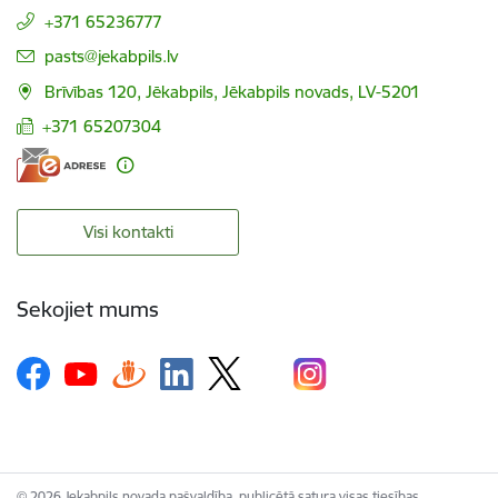
+371 65236777
E-pasts:
pasts@jekabpils.lv
Brīvības 120, Jēkabpils, Jēkabpils novads, LV-5201
+371 65207304
Visi kontakti
Sekojiet mums
© 2026 Jekabpils novada pašvaldība, publicētā satura visas tiesības