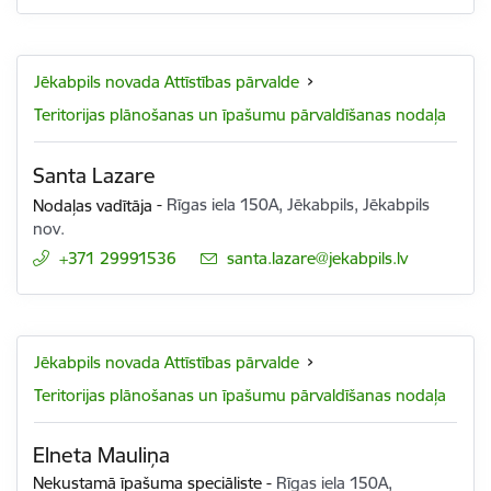
Jēkabpils novada Attīstības pārvalde
Teritorijas plānošanas un īpašumu pārvaldīšanas nodaļa
Santa Lazare
Nodaļas vadītāja
-
Rīgas iela 150A, Jēkabpils, Jēkabpils
nov.
+371 29991536
E-pasts:
santa.lazare@jekabpils.lv
Jēkabpils novada Attīstības pārvalde
Teritorijas plānošanas un īpašumu pārvaldīšanas nodaļa
Elneta Mauliņa
Nekustamā īpašuma speciāliste
-
Rīgas iela 150A,