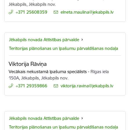
Jēkabpils, Jēkabpils nov.
+371 25608359
E-pasts:
elneta.maulina@jekabpils.lv
Jēkabpils novada Attīstības pārvalde
Teritorijas plānošanas un īpašumu pārvaldīšanas nodaļa
Viktorija Rāviņa
Vecākais nekustamā īpašuma speciālists
-
Rīgas iela
150A, Jēkabpils, Jēkabpils nov.
+371 29359866
E-pasts:
viktorija.ravina@jekabpils.lv
Jēkabpils novada Attīstības pārvalde
Teritorijas plānošanas un īpašumu pārvaldīšanas nodaļa