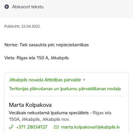
Atskaņot tekstu
Publicēts: 22.04.2022.
Norise: Tiek sasaukta pēc nepieciešamības
Vieta: Rīgas iela 150 A, Jēkabpils.
Jēkabpils novada Attīstības pārvalde
Teritorijas plānošanas un īpašumu pārvaldīšanas nodaļa
Marta Kolpakova
Vecākais nekustamā īpašuma speciālists
-
Rīgas iela
150A, Jēkabpils, Jēkabpils nov.
+371 28034127
E-pasts:
marta.kolpakova@jekabpils.lv