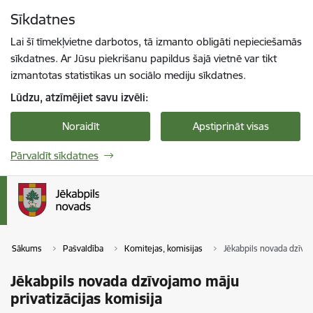
Pāriet uz lapas saturu
Sīkdatnes
Spied
lai meklētu
Enter
Lai šī tīmekļvietne darbotos, tā izmanto obligāti nepieciešamās
sīkdatnes. Ar Jūsu piekrišanu papildus šajā vietnē var tikt
izmantotas statistikas un sociālo mediju sīkdatnes.
Lūdzu, atzīmējiet savu izvēli:
Noraidīt
Apstiprināt visas
Pārvaldīt sīkdatnes
Sākums
Pašvaldība
Komitejas, komisijas
Jēkabpils novada dzīvoj
Jēkabpils novada dzīvojamo māju
privatizācijas komisija