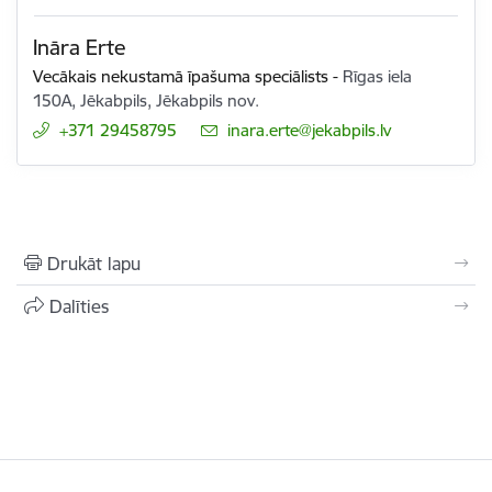
Ināra Erte
Vecākais nekustamā īpašuma speciālists
-
Rīgas iela
150A, Jēkabpils, Jēkabpils nov.
+371 29458795
E-pasts:
inara.erte@jekabpils.lv
Drukāt lapu
Dalīties