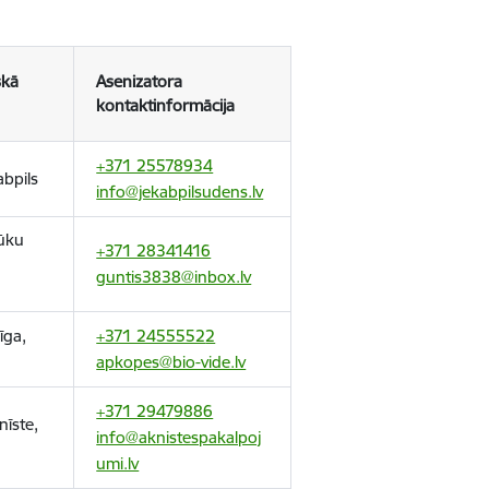
skā
Asenizatora
kontaktinformācija
+371 25578934
abpils
info@jekabpilsudens.lv
ūku
+371 28341416
s
guntis3838@inbox.lv
īga,
+371 2455552
2
apkopes@bio-vide.lv
+371 29479886
nīste,
info@aknistespakalpoj
umi.lv