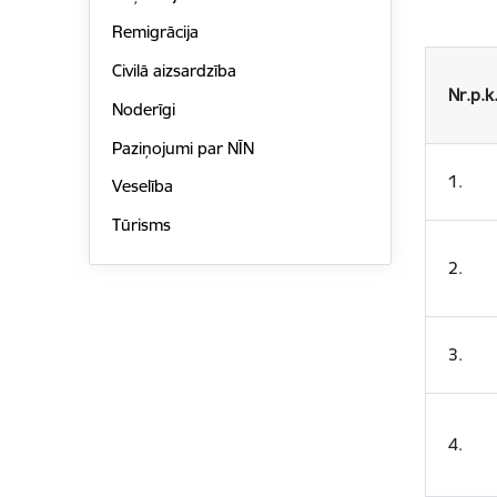
Remigrācija
Civilā aizsardzība
Nr.p.k
Noderīgi
Paziņojumi par NĪN
1.
Veselība
Tūrisms
2.
3.
4.