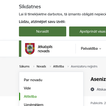
Pāriet uz lapas saturu
Sīkdatnes
Lai šī tīmekļvietne darbotos, tā izmanto obligāti nepiec
Lūdzu, atzīmējiet savu izvēli:
Noraidīt
Apstiprināt visas
Pašvaldība
Sākums
Novads
Attīstība
Asenizatoru reģistrs
Aseniz
Par novadu
Vide
Atska
Attīstība
Publicēts: 
Uzņēmējiem