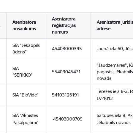
Asenizatora
Asenizatora
Asenizatora juridi
.
reģistrācijas
nosaukums
adrese
numurs
SIA "Jēkabpils
45403000395
Jaunā iela 60, Jēk
ūdens"
"Jaudzemāres", K
SIA
55403045471
pagasts, Jēkabpil
"SERKKO"
novads
Terēzes iela 8-3. R
SIA "BioVide"
54103126191
LV-1012
SIA “Aknīstes
Saltupes iela 9, Ak
45403000709
Pakalpojumi”
Jēkabpils novads