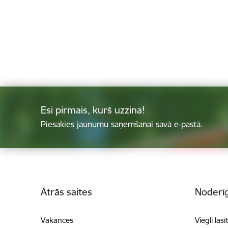
Esi pirmais, kurš uzzina!
Piesakies jaunumu saņemšanai savā e-pastā.
Kājene
Ātrās saites
Noderīg
Vakances
Viegli lasī