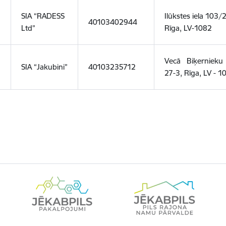
SIA “RADESS
Ilūkstes iela 103/
40103402944
Ltd”
Rīga, LV-1082
Vec
ā
Biķernieku
SIA
“
Jakubini
”
40103235712
27-3, Rīga, LV - 1