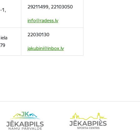
29211499, 22103050
2-1,
info@radess.lv
22030130
iela
079
jakubini@inbox.lv