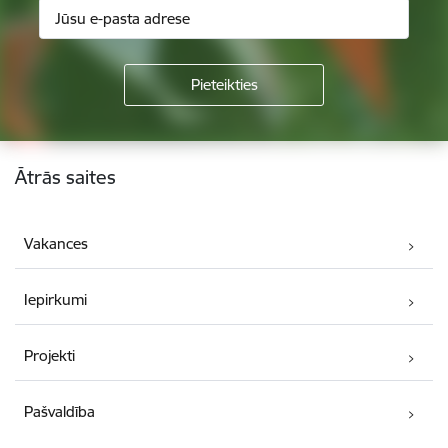
Kājene
Ātrās saites
Vakances
Iepirkumi
Projekti
Pašvaldība