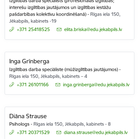
Izglītības darba speciālists (profesionālās izglītības;
interešu izglītības jautājumos un izglītības iestāžu
pašdarbības kolektīvu koordinēšanā)
-
Rīgas iela 150,
Jēkabpils, kabinets -19
+371 25418525
E-pasts:
elita.briska@edu.jekabpils.lv
Inga Grīnberga
Izglītības darba speciāliste (mūžizglītības jautājumos)
-
Rīgas iela 150, Jēkabpils, kabinets – 4
+371 26101166
E-pasts:
inga.grinberga@edu.jekabpils.lv
Diāna Strause
Psihologs
-
Rīgas iela 150, Jēkabpils, kabinets - 8
+371 20371529
E-pasts:
diana.strause@edu.jekabpils.lv