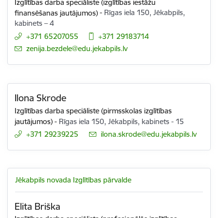
Izglītības darba speciāliste (izglītības iestāžu
finansēšanas jautājumos)
-
Rīgas iela 150, Jēkabpils,
kabinets – 4
+371 65207055
+371 29183714
E-pasts:
zenija.bezdele@edu.jekabpils.lv
Ilona Skrode
Izglītības darba speciāliste (pirmsskolas izglītības
jautājumos)
-
Rīgas iela 150, Jēkabpils, kabinets - 15
+371 29239225
E-pasts:
ilona.skrode@edu.jekabpils.lv
Jēkabpils novada Izglītības pārvalde
Elita Briška