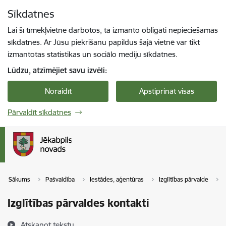
Pāriet uz lapas saturu
Sīkdatnes
Spied
lai meklētu
Enter
Lai šī tīmekļvietne darbotos, tā izmanto obligāti nepieciešamās
sīkdatnes. Ar Jūsu piekrišanu papildus šajā vietnē var tikt
izmantotas statistikas un sociālo mediju sīkdatnes.
Lūdzu, atzīmējiet savu izvēli:
Noraidīt
Apstiprināt visas
Pārvaldīt sīkdatnes
Sākums
Pašvaldība
Iestādes, aģentūras
Izglītības pārvalde
Izglītības pārvaldes kontakti
Atskaņot tekstu