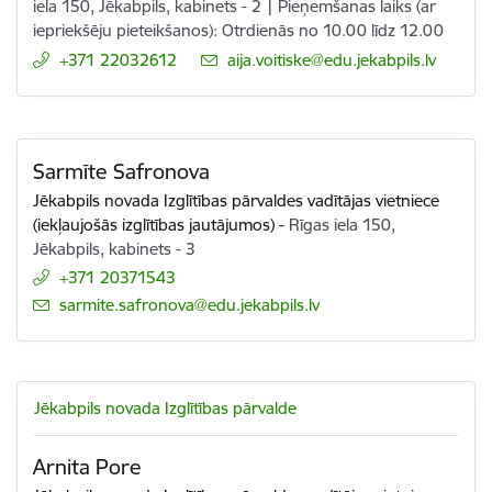
iela 150, Jēkabpils, kabinets - 2 | Pieņemšanas laiks (ar
iepriekšēju pieteikšanos): Otrdienās no 10.00 līdz 12.00
+371 22032612
E-pasts:
aija.voitiske@edu.jekabpils.lv
Sarmīte Safronova
Jēkabpils novada Izglītības pārvaldes vadītājas vietniece
(iekļaujošās izglītības jautājumos)
-
Rīgas iela 150,
Jēkabpils, kabinets - 3
+371 20371543
E-pasts:
sarmite.safronova@edu.jekabpils.lv
Jēkabpils novada Izglītības pārvalde
Arnita Pore