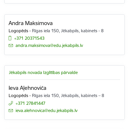
Andra Maksimova
Logopēds
-
Rīgas iela 150, Jēkabpils, kabinets - 8
+371 20371543
E-pasts:
andra.maksimova@edu.jekabpils.lv
Jēkabpils novada Izglītības pārvalde
Ieva Aļehnoviča
Logopēds
-
Rīgas iela 150, Jēkabpils, kabinets – 8
+371 27841447
E-pasts:
ieva.alehnovica@edu.jekabpils.lv