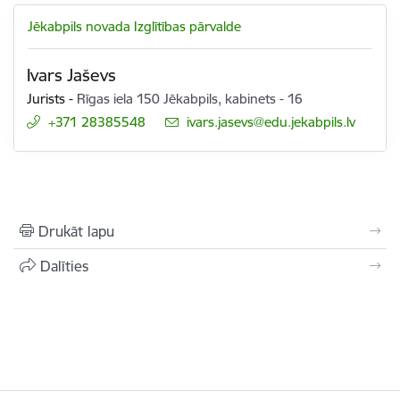
Jēkabpils novada Izglītības pārvalde
Ivars Jaševs
Jurists
-
Rīgas iela 150 Jēkabpils, kabinets - 16
+371 28385548
E-pasts:
ivars.jasevs@edu.jekabpils.lv
Drukāt lapu
Dalīties