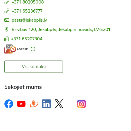
+371 80205008
+371 65236777
E-pasts:
pasts@jekabpils.lv
Brīvības 120, Jēkabpils, Jēkabpils novads, LV-5201
+371 65207304
Visi kontakti
Sekojiet mums