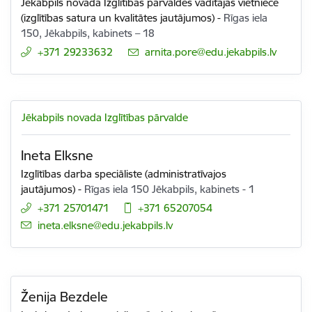
Jēkabpils novada Izglītības pārvaldes vadītājas vietniece
(izglītības satura un kvalitātes jautājumos)
-
Rīgas iela
150, Jēkabpils, kabinets – 18
+371 29233632
E-pasts:
arnita.pore@edu.jekabpils.lv
Jēkabpils novada Izglītības pārvalde
Ineta Elksne
Izglītības darba speciāliste (administratīvajos
jautājumos)
-
Rīgas iela 150 Jēkabpils, kabinets - 1
+371 25701471
+371 65207054
E-pasts:
ineta.elksne@edu.jekabpils.lv
Ženija Bezdele