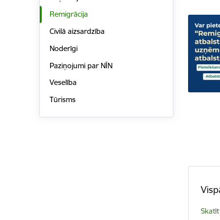
Remigrācija
Civilā aizsardzība
Noderīgi
Paziņojumi par NĪN
Veselība
Tūrisms
Visp
Skatīt