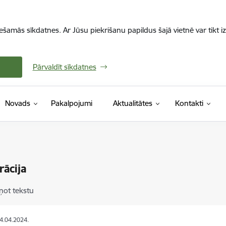
iešamās sīkdatnes. Ar Jūsu piekrišanu papildus šajā vietnē var tikt i
Pārvaldīt sīkdatnes
Novads
Pakalpojumi
Aktualitātes
Kontakti
ācija
ņot tekstu
04.04.2024.