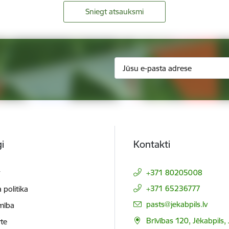
Sniegt atsauksmi
i
Kontakti
t
+371 80205008
+371 65236777
 politika
E-pasts:
pasts@jekabpils.lv
mība
Brīvības 120, Jēkabpils,
te