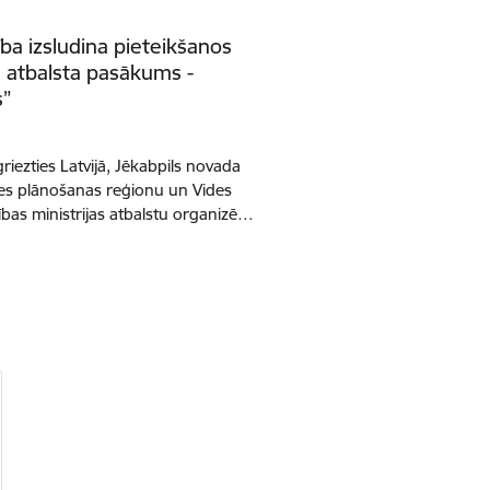
ba izsludina pieteikšanos
 atbalsta pasākums -
s”
griezties Latvijā, Jēkabpils novada
es plānošanas reģionu un Vides
tības ministrijas atbalstu organizē…