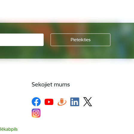
Sekojiet mums
 Jēkabpils