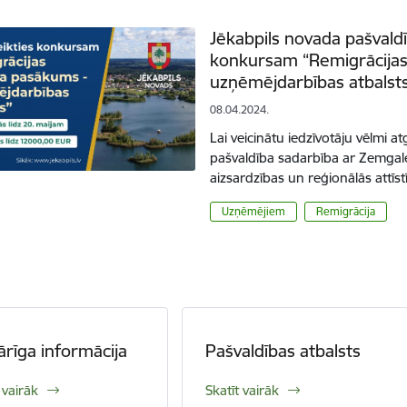
Jēkabpils novada pašvaldī
konkursam “Remigrācijas
uzņēmējdarbības atbalst
08.04.2024.
Lai veicinātu iedzīvotāju vēlmi at
pašvaldība sadarbība ar Zemgal
aizsardzības un reģionālās attīs
Uzņēmējiem
Remigrācija
ārīga informācija
Pašvaldības atbalsts
 vairāk
Skatīt vairāk