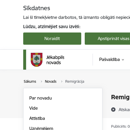
Pāriet uz lapas saturu
Sīkdatnes
Lai šī tīmekļvietne darbotos, tā izmanto obligāti nepiec
Lūdzu, atzīmējiet savu izvēli:
Noraidīt
Apstiprināt visas
Pašvaldība
Sākums
Novads
Remigrācija
Remigr
Par novadu
Vide
Atska
Attīstība
Publicēts: 
Uzņēmējiem