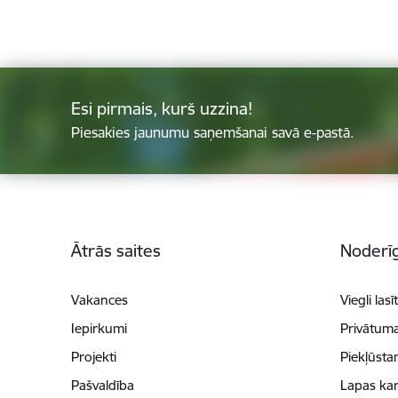
Esi pirmais, kurš uzzina!
Piesakies jaunumu saņemšanai savā e-pastā.
Kājene
Ātrās saites
Noderīg
Vakances
Viegli lasī
Iepirkumi
Privātuma
Projekti
Piekļūsta
Pašvaldība
Lapas kar