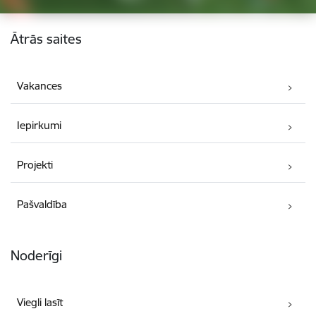
Kājene
Ātrās saites
Vakances
Iepirkumi
Projekti
Pašvaldība
Noderīgi
Viegli lasīt