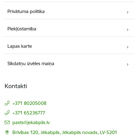
Privātuma politika
Piekļūstamība
Lapas karte
Sīkdatņu izvēles maiņa
Kontakti
+371 80205008
+371 65236777
E-pasts:
pasts@jekabpils.lv
Brīvības 120, Jēkabpils, Jēkabpils novads, LV-5201