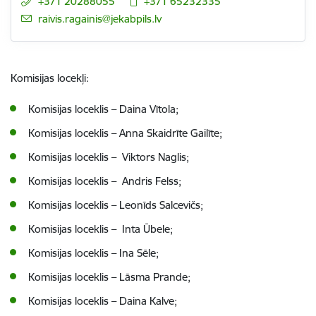
+371 20288055
+371 65232335
E-pasts:
raivis.ragainis@jekabpils.lv
Komisijas locekļi:
Komisijas loceklis – Daina Vītola;
Komisijas loceklis –
Anna Skaidrīte Gailīte;
Komisijas loceklis –
Viktors Naglis;
Komisijas loceklis –
Andris Felss;
Komisijas loceklis –
Leonīds Salcevičs;
Komisijas loceklis –
Inta Ūbele;
Komisijas loceklis –
Ina Sēle;
Komisijas loceklis – Lāsma Prande;
Komisijas loceklis – Daina Kalve;