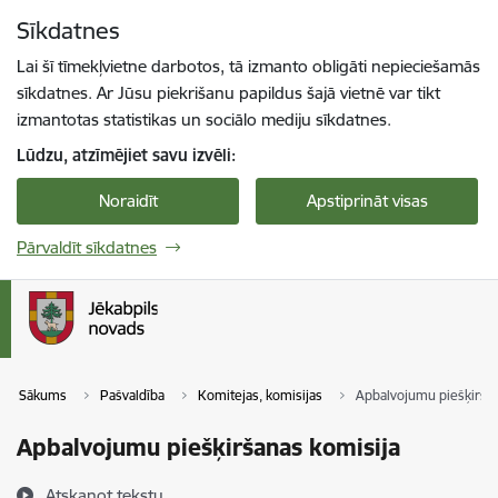
Pāriet uz lapas saturu
Sīkdatnes
Spied
lai meklētu
Enter
Lai šī tīmekļvietne darbotos, tā izmanto obligāti nepieciešamās
sīkdatnes. Ar Jūsu piekrišanu papildus šajā vietnē var tikt
izmantotas statistikas un sociālo mediju sīkdatnes.
Lūdzu, atzīmējiet savu izvēli:
Noraidīt
Apstiprināt visas
Pārvaldīt sīkdatnes
Sākums
Pašvaldība
Komitejas, komisijas
Apbalvojumu piešķiršan
Apbalvojumu piešķiršanas komisija
Atskaņot tekstu