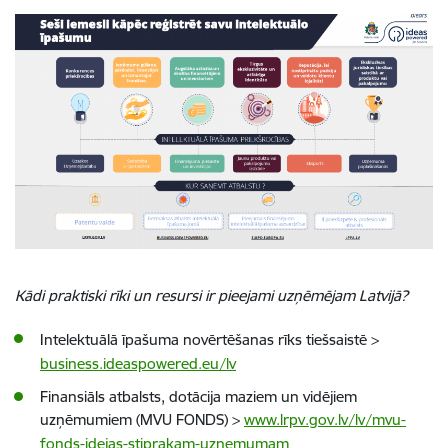
Kādi praktiski rīki un resursi ir pieejami uzņēmējam Latvijā?
Intelektuālā īpašuma novērtēšanas rīks tiešsaistē
>
business.ideaspowered.eu/lv
Finansiāls atbalsts, dotācija maziem un vidējiem
uzņēmumiem (MVU FONDS)
>
www.lrpv.gov.lv/lv/mvu-
fonds-idejas-stiprakam-uznemumam