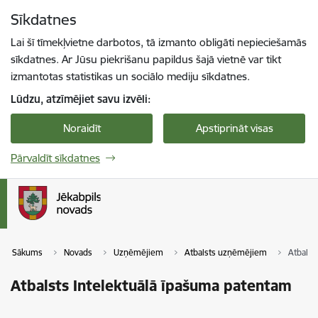
Pāriet uz lapas saturu
Sīkdatnes
Spied
lai meklētu
Enter
Lai šī tīmekļvietne darbotos, tā izmanto obligāti nepieciešamās
sīkdatnes. Ar Jūsu piekrišanu papildus šajā vietnē var tikt
izmantotas statistikas un sociālo mediju sīkdatnes.
Lūdzu, atzīmējiet savu izvēli:
Noraidīt
Apstiprināt visas
Pārvaldīt sīkdatnes
Sākums
Novads
Uzņēmējiem
Atbalsts uzņēmējiem
Atbalst
Atbalsts Intelektuālā īpašuma patentam