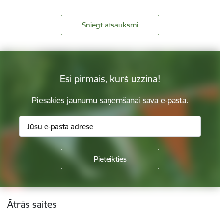
Sniegt atsauksmi
Esi pirmais, kurš uzzina!
Piesakies jaunumu saņemšanai savā e-pastā.
Kājene
Ātrās saites