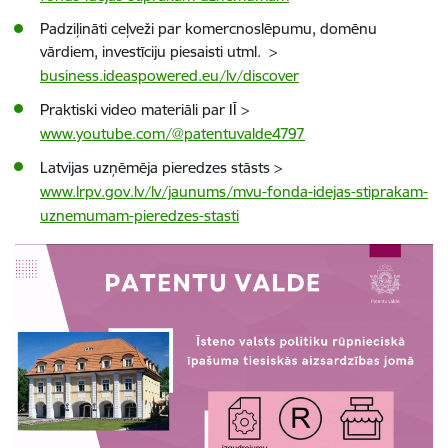
Padziļināti ceļveži par komercnoslēpumu, domēnu
vārdiem, investīciju piesaisti utml.
>
business.ideaspowered.eu/lv/discover
Praktiski video materiāli par IĪ
>
www.youtube.com/@patentuvalde4797
Latvijas uzņēmēja pieredzes stāsts
>
www.lrpv.gov.lv/lv/jaunums/mvu-fonda-idejas-stiprakam-
uznemumam-pieredzes-stasti