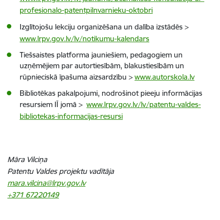
profesionalo-patentpilnvarnieku-oktobri
Izglītojošu lekciju organizēšana un dalība izstādēs
>
www.lrpv.gov.lv/lv/notikumu-kalendars
Tiešsaistes platforma jauniešiem, pedagogiem un
uzņēmējiem par autortiesībām, blakustiesībām un
rūpnieciskā īpašuma aizsardzību >
www.autorskola.lv
Bibliotēkas pakalpojumi, nodrošinot pieeju informācijas
resursiem IĪ jomā >
www.lrpv.gov.lv/lv/patentu-valdes-
bibliotekas-informacijas-resursi
Māra Vilciņa
Patentu Valdes projektu vadītāja
mara.vilcina@lrpv.gov.lv
+371 67220149