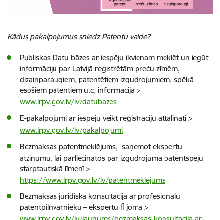
Kādus pakalpojumus sniedz Patentu valde?
Publiskas Datu bāzes ar iespēju ikvienam meklēt un iegūt
informāciju par Latvijā reģistrētām preču zīmēm,
dizainparaugiem, patentētiem izgudrojumiem, spēkā
esošiem patentiem u.c. informācija >
www.lrpv.gov.lv/lv/datubazes
E-pakalpojumi ar iespēju veikt reģistrāciju attālināti
>
www.lrpv.gov.lv/lv/pakalpojumi
Bezmaksas patentmeklējums,
saņemot ekspertu
atzinumu, lai pārliecinātos par izgudrojuma patentspēju
starptautiskā līmenī >
https://www.lrpv.gov.lv/lv/patentmeklejums
Bezmaksas juridiska konsultācija ar profesionālu
patentpilnvarnieku – ekspertu IĪ jomā >
www.lrpv.gov.lv/lv/jaunums/bezmaksas-konsultacija-ar-