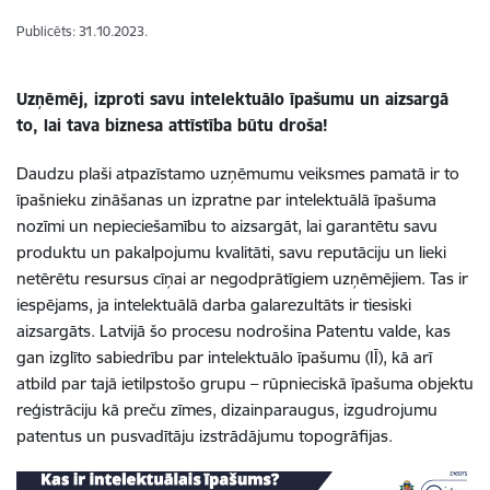
Publicēts: 31.10.2023.
Uzņēmēj, izproti savu intelektuālo īpašumu un aizsargā
to, lai tava biznesa attīstība būtu droša!
Daudzu plaši atpazīstamo uzņēmumu veiksmes pamatā ir to
īpašnieku zināšanas un izpratne par intelektuālā īpašuma
nozīmi un nepieciešamību to aizsargāt, lai garantētu savu
produktu un pakalpojumu kvalitāti, savu reputāciju un lieki
netērētu resursus cīņai ar negodprātīgiem uzņēmējiem. Tas ir
iespējams, ja intelektuālā darba galarezultāts ir tiesiski
aizsargāts. Latvijā šo procesu nodrošina Patentu valde, kas
gan izglīto sabiedrību par intelektuālo īpašumu (IĪ), kā arī
atbild par tajā ietilpstošo grupu – rūpnieciskā īpašuma objektu
reģistrāciju kā preču zīmes, dizainparaugus, izgudrojumu
patentus un pusvadītāju izstrādājumu topogrāfijas.