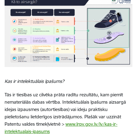
Kas ir intelektuālais īpašums?
Tās ir tiesības uz cilvēka prāta radītu rezultātu, kam piemīt
nemateriālās dabas vērtība. Intelektuālais īpašums aizsargā
idejas izpausmes (autortiesības) vai ideju praktisku
pielietošanu lietderīgos izstrādājumos. Plašāk var uzzināt
Patentu valdes tīmekļvietnē
>
www.lrpv.gov.lv/lv/kas-ir-
intelektualais-ipasums