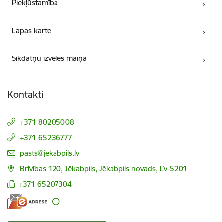
Piekļūstamība
Lapas karte
Sīkdatņu izvēles maiņa
Kontakti
+371 80205008
+371 65236777
E-pasts:
pasts@jekabpils.lv
Brīvības 120, Jēkabpils, Jēkabpils novads, LV-5201
+371 65207304