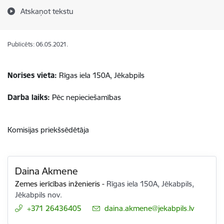
Atskaņot tekstu
Publicēts: 06.05.2021.
Norises vieta:
Rīgas iela 150A, Jēkabpils
Darba laiks:
Pēc nepieciešamības
Komisijas priekšsēdētāja
Daina Akmene
Zemes ierīcības inženieris
-
Rīgas iela 150A, Jēkabpils,
Jēkabpils nov.
+371 26436405
E-pasts:
daina.akmene@jekabpils.lv