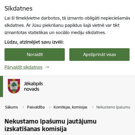
Pāriet uz lapas saturu
Sīkdatnes
Spied
lai meklētu
Enter
Lai šī tīmekļvietne darbotos, tā izmanto obligāti nepieciešamās
sīkdatnes. Ar Jūsu piekrišanu papildus šajā vietnē var tikt
izmantotas statistikas un sociālo mediju sīkdatnes.
Lūdzu, atzīmējiet savu izvēli:
Noraidīt
Apstiprināt visas
Pārvaldīt sīkdatnes
Sākums
Pašvaldība
Komitejas, komisijas
Nekustamo īpašumu jaut
Nekustamo īpašumu jautājumu
izskatīšanas komisija