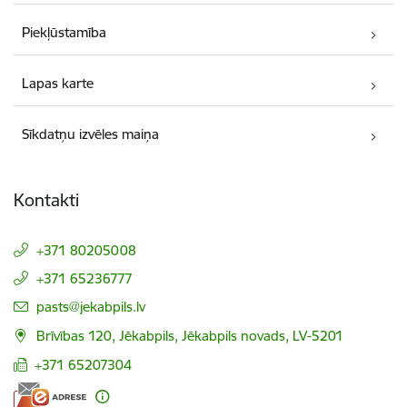
Piekļūstamība
Lapas karte
Sīkdatņu izvēles maiņa
Kontakti
+371 80205008
+371 65236777
E-pasts:
pasts@jekabpils.lv
Brīvības 120, Jēkabpils, Jēkabpils novads, LV-5201
+371 65207304