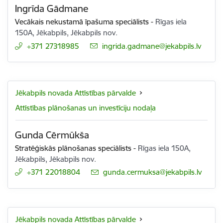
Ingrīda Gādmane
Vecākais nekustamā īpašuma speciālists
-
Rīgas iela
150A, Jēkabpils, Jēkabpils nov.
+371 27318985
E-pasts:
ingrida.gadmane@jekabpils.lv
Jēkabpils novada Attīstības pārvalde
Attīstības plānošanas un investīciju nodaļa
Gunda Cērmūkša
Stratēģiskās plānošanas speciālists
-
Rīgas iela 150A,
Jēkabpils, Jēkabpils nov.
+371 22018804
E-pasts:
gunda.cermuksa@jekabpils.lv
Jēkabpils novada Attīstības pārvalde