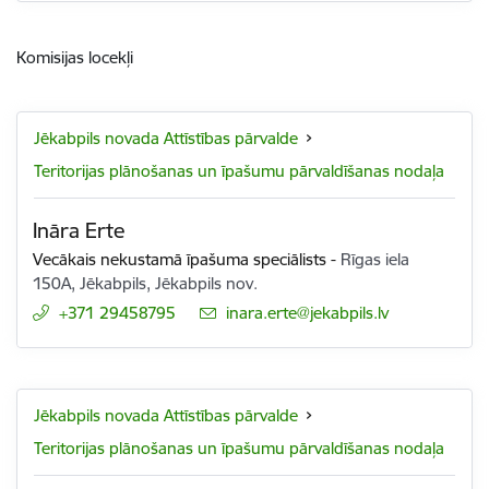
Komisijas locekļi
Jēkabpils novada Attīstības pārvalde
Teritorijas plānošanas un īpašumu pārvaldīšanas nodaļa
Ināra Erte
Vecākais nekustamā īpašuma speciālists
-
Rīgas iela
150A, Jēkabpils, Jēkabpils nov.
+371 29458795
E-pasts:
inara.erte@jekabpils.lv
Jēkabpils novada Attīstības pārvalde
Teritorijas plānošanas un īpašumu pārvaldīšanas nodaļa