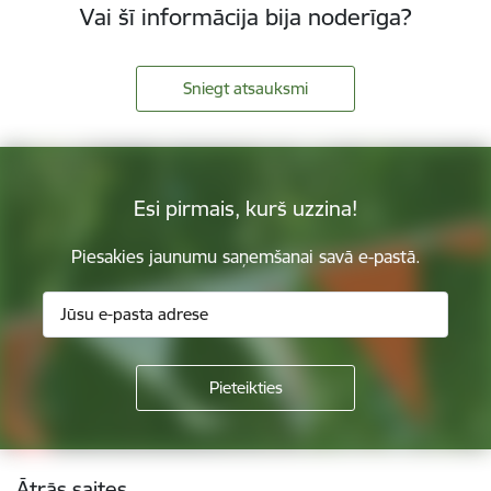
Vai šī informācija bija noderīga?
Sniegt atsauksmi
Esi pirmais, kurš uzzina!
Piesakies jaunumu saņemšanai savā e-pastā.
Kājene
Ātrās saites