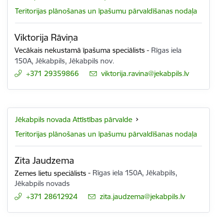
Teritorijas plānošanas un īpašumu pārvaldīšanas nodaļa
Viktorija Rāviņa
Vecākais nekustamā īpašuma speciālists
-
Rīgas iela
150A, Jēkabpils, Jēkabpils nov.
+371 29359866
E-pasts:
viktorija.ravina@jekabpils.lv
Jēkabpils novada Attīstības pārvalde
Teritorijas plānošanas un īpašumu pārvaldīšanas nodaļa
Zita Jaudzema
Zemes lietu speciālists
-
Rīgas iela 150A, Jēkabpils,
Jēkabpils novads
+371 28612924
E-pasts:
zita.jaudzema@jekabpils.lv