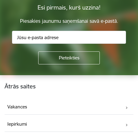
Esi pirmais, kurš uzzina!
Piesakies jaunumu saņemšanai savā e-pastā.
Kājene
Ātrās saites
Vakances
Iepirkumi