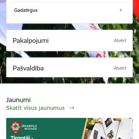
Gadatirgus
Pakalpojumi
Atvērt
Pašvaldība
Atvērt
Jaunumi
Skatīt visus jaunumus