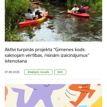
Aktīvi turpinās projekta “Ģimenes kods:
sakņojam vērtības, risinām izaicinājumus”
īstenošana
07.08.2026.
Jēkabpils novads
NVO