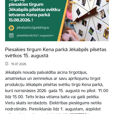
Piesakies tirgum Kena parkā Jēkabpils pilsētas
svētkos 15. augustā
15.07.2026.
Jēkabpils novada pašvaldība aicina tirgotājus,
amatniekus un zemniekus ar savu aprīkojumu tirgot
produkciju Jēkabpils pilsētas svētku tirgū Kena parkā,
kurš norisināsies 2026. gada 15. augustā no plkst. 11.00
līdz 15.00. Telts krāsa vēlama balta vai gaiši pelēka.
Vietu skaits ierobežots. Elektrības pieslēgums netiks
nodrošināts. Pieteikšanās līdz 1. augustam, aizpildot