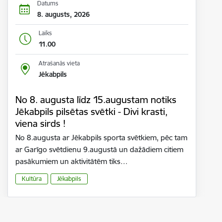
Datums
8. augusts, 2026
Laiks
11.00
Atrašanās vieta
Jēkabpils
No 8. augusta līdz 15.augustam notiks
Jēkabpils pilsētas svētki - Divi krasti,
viena sirds !
No 8.augusta ar Jēkabpils sporta svētkiem, pēc tam
ar Garīgo svētdienu 9.augustā un dažādiem citiem
pasākumiem un aktivitātēm tiks…
Kultūra
Jēkabpils