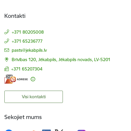
Kontakti
+371 80205008
+371 65236777
E-pasts:
pasts@jekabpils.lv
Brīvības 120, Jēkabpils, Jēkabpils novads, LV-5201
+371 65207304
Visi kontakti
Sekojiet mums