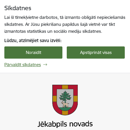
Pāriet uz lapas saturu
Sīkdatnes
Spied
lai meklētu
Enter
Lai šī tīmekļvietne darbotos, tā izmanto obligāti nepieciešamās
sīkdatnes. Ar Jūsu piekrišanu papildus šajā vietnē var tikt
izmantotas statistikas un sociālo mediju sīkdatnes.
Lūdzu, atzīmējiet savu izvēli:
Noraidīt
Apstiprināt visas
Pārvaldīt sīkdatnes
Jekabpils novada pašvaldība