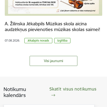
A. Žilinska Jēkabpils Mūzikas skola aicina
audzēkņus pievienoties mūzikas skolas saimei!
07.08.2026.
Jēkabpils novads
Izglītība
Visi jaunumi
Notikumu
Skatīt visus notikumus
kalendārs