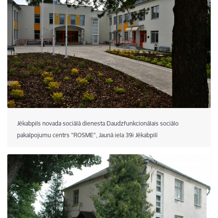
Jēkabpils novada sociālā dienesta Daudzfunkcionālais sociālo
pakalpojumu centrs "ROSME", Jaunā iela 39i Jēkabpilī