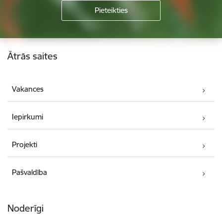
Kājene
Ātrās saites
Vakances
Iepirkumi
Projekti
Pašvaldība
Noderīgi