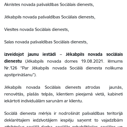
Aknīstes novada pašvaldības Sociālais dienests,
Jēkabpils novada pašvaldības Sociālais dienests,
Viesītes novada Sociālais dienests,
Salas novada pašvaldības Sociālais dienests,
izveidojot jaunu iestādi – Jēkabpils novada sociālais
dienestu
(Jēkabpils novada domes 19.08.2021. lēmums
Nr.126 “Par Jēkabpils novada Sociālā dienesta nolikuma
apstiprināšanu”).
Jēkabpils novada Sociālais dienests atrodas jaunās,
renovētās, plašās telpās, klientiem pieejamā vietā, kabineti
iekārtoti individuālām sarunām ar klientu
.
Sociālā dienesta mērķis ir nodrošināt pašvaldības teritorijā
deklarētajiem iedzīvotājiem iespēju saņemt to vajadzībām
atbilstošus sociālā darba, sociālās rehabilitācijas, sociālos un