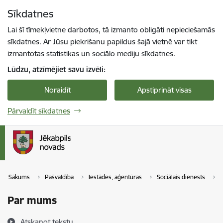
Pāriet uz lapas saturu
Sīkdatnes
Spied
lai meklētu
Enter
Lai šī tīmekļvietne darbotos, tā izmanto obligāti nepieciešamās
sīkdatnes. Ar Jūsu piekrišanu papildus šajā vietnē var tikt
izmantotas statistikas un sociālo mediju sīkdatnes.
Lūdzu, atzīmējiet savu izvēli:
Noraidīt
Apstiprināt visas
Pārvaldīt sīkdatnes
Sākums
Pašvaldība
Iestādes, aģentūras
Sociālais dienests
Par mums
Atskaņot tekstu