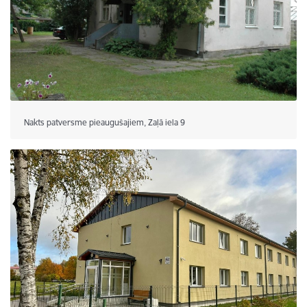
Nakts patversme pieaugušajiem, Zaļā iela 9