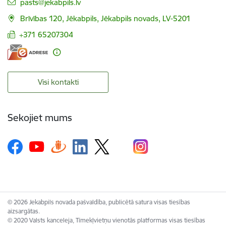
E-pasts:
pasts@jekabpils.lv
Brīvības 120, Jēkabpils, Jēkabpils novads, LV-5201
+371 65207304
Visi kontakti
Sekojiet mums
© 2026 Jekabpils novada pašvaldība, publicētā satura visas tiesības
aizsargātas.
© 2020 Valsts kanceleja, Tīmekļvietņu vienotās platformas visas tiesības