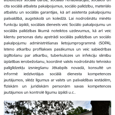
cita sociālā atbalsta pakalpojumus, sociālo palīdzību, materiālo
atbalstu un sociālās garantijas, kā arī asistenta pakalpojumu
pašvaldībā, augstskolā un koledžā. Lai nodrošinātu minēto
funkciju izpildi, sociālais dienests veic Sociālo pakalpojumu un
sociālās palīdzības likumā noteiktos uzdevumus, kā arī veic
klientu personas datu apstrādi sociālās palīdzības un sociālo
pakalpojumu administrēšanas lietojumprogrammā (SOPA),
īsteno atkarību profilakses pasākumus un veic sabiedrības
izglītošanu par atkarību, tuberkulozes un infekciju slimību
izplatības ierobežošanu, koordinē valsts nodrošināto tehnisko
palīglīdzekļu izsniegšanu Jēkabpils novadā, konsultē un
informē iedzīvotājus sociālā dienesta kompetences
jautājumos, slēdz līgumus ar valsts un pašvaldības iestādēm,
fiziskām un juridiskām personām savas kompetences
jautājumos un kontrolē līgumu izpildi u.c..