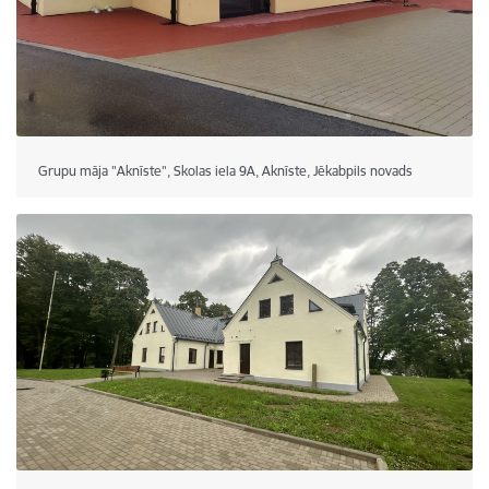
Grupu māja "Aknīste", Skolas iela 9A, Aknīste, Jēkabpils novads