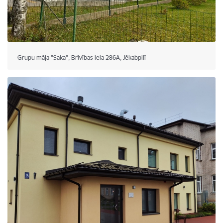
Grupu māja "Saka", Brīvības iela 286A, Jēkabpilī