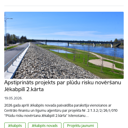
Apstiprināts projekts par plūdu risku novēršanu
Jēkabpilī 2.kārta
19.05.2026.
2026.gada aprīlī Jēkabpils novada pašvaldība parakstīja vienošanos ar
Centrālo finanšu un līgumu aģentūru par projekta Nr. 2.1.3.2/2/26/I/010
“Plūdu risku novēršana Jēkabpilī 2.kārta” īstenošanu…
Jēkabpils
Jēkabpils novads
Projektu jaunumi