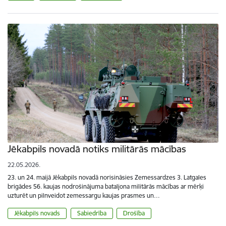
Jēkabpils novadā notiks militārās mācības
22.05.2026.
23. un 24. maijā Jēkabpils novadā norisināsies Zemessardzes 3. Latgales
brigādes 56. kaujas nodrošinājuma bataljona militārās mācības ar mērķi
uzturēt un pilnveidot zemessargu kaujas prasmes un…
Jēkabpils novads
Sabiedrība
Drošība