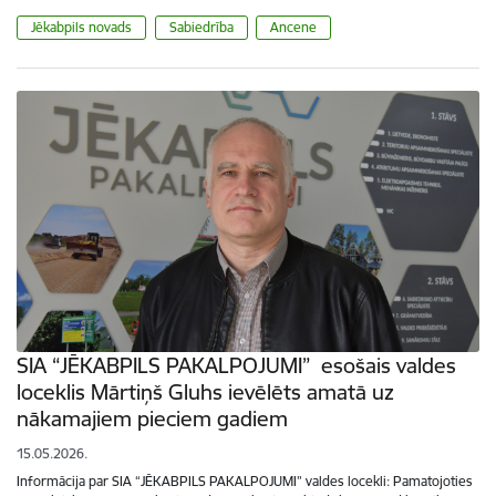
Jēkabpils novads
Sabiedrība
Ancene
SIA “JĒKABPILS PAKALPOJUMI” esošais valdes
loceklis Mārtiņš Gluhs ievēlēts amatā uz
nākamajiem pieciem gadiem
15.05.2026.
Informācija par SIA “JĒKABPILS PAKALPOJUMI” valdes locekli: Pamatojoties