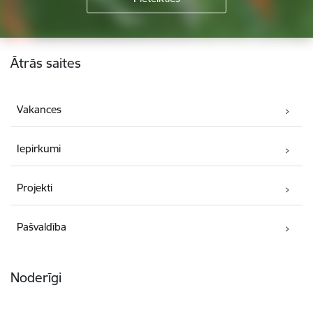
Kājene
Ātrās saites
Vakances
Iepirkumi
Projekti
Pašvaldība
Noderīgi