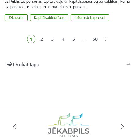
uz Publiskas personas kapitāla daļu un kapitālsabiedrību pārvaldības likuma
37. panta ceturto daļu un astotās daļas 1. punktu…
Jēkabpils
Kapitālsabiedrības
Informācija presei
Lapošana
…
1
2
3
4
5
58
Pašreizējā lapa
Lapa
Lapa
Lapa
Lapa
Drukāt lapu