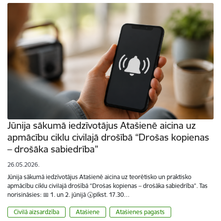
Jūnija sākumā iedzīvotājus Atašienē aicina uz
apmācību ciklu civilajā drošībā “Drošas kopienas
– drošāka sabiedrība”
26.05.2026.
Jūnija sākumā iedzīvotājus Atašienē aicina uz teorētisko un praktisko
apmācību ciklu civilajā drošībā “Drošas kopienas – drošāka sabiedrība”. Tas
norisināsies: 📅 1. un 2. jūnijā 🕠plkst. 17.30…
Civilā aizsardzība
Atašiene
Atašienes pagasts