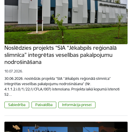
Noslēdzies projekts “SIA “Jēkabpils reģionālā
slimnīca” integrētas veselības pakalpojumu
nodrošināšana
10.07.2026.
30.06.2026. noslēdzās projekta “SIA “Jēkabpils reģionālā slimnīca”
integrētas veselības pakalpojumu nodrošināšana” (Nr.
4.1.1.2.i.0/1/22/I/CFLA/007) īstenošana. Projekta laikā kopumā īstenoti
52…
Sabiedrība
Pašvaldība
Informācija presei