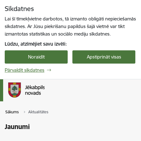
Pāriet uz lapas saturu
Sīkdatnes
Spied
lai meklētu
Enter
Lai šī tīmekļvietne darbotos, tā izmanto obligāti nepieciešamās
sīkdatnes. Ar Jūsu piekrišanu papildus šajā vietnē var tikt
izmantotas statistikas un sociālo mediju sīkdatnes.
Lūdzu, atzīmējiet savu izvēli:
Noraidīt
Apstiprināt visas
Pārvaldīt sīkdatnes
Sākums
Aktualitātes
Jaunumi