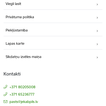
Viegli lasīt
Privātuma politika
Piekļūstamība
Lapas karte
Sīkdatņu izvēles maiņa
Kontakti
+371 80205008
+371 65236777
E-pasts:
pasts@jekabpils.lv