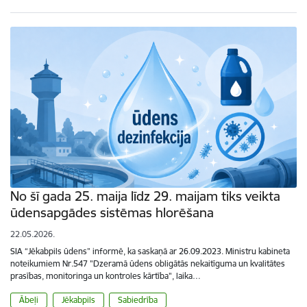
No šī gada 25. maija līdz 29. maijam tiks veikta
ūdensapgādes sistēmas hlorēšana
22.05.2026.
SIA “Jēkabpils ūdens” informē, ka saskaņā ar 26.09.2023. Ministru kabineta
noteikumiem Nr.547 "Dzeramā ūdens obligātās nekaitīguma un kvalitātes
prasības, monitoringa un kontroles kārtība", laika…
Ābeļi
Jēkabpils
Sabiedrība