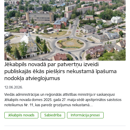
Jēkabpils novadā par patvertņu izveidi
publiskajās ēkās piešķirs nekustamā īpašuma
nodokļa atvieglojumus
12.06.2026.
Viedās administrācijas un reģionālās attīstības ministrija ir saskaņojusi
Jēkabpils novada domes 2025. gada 27. maija sēdē apstiprinātos saistošos
noteikumus Nr. 11, kas paredz grozījumus nekustamā…
Jēkabpils novads
Sabiedrība
Informācija presei